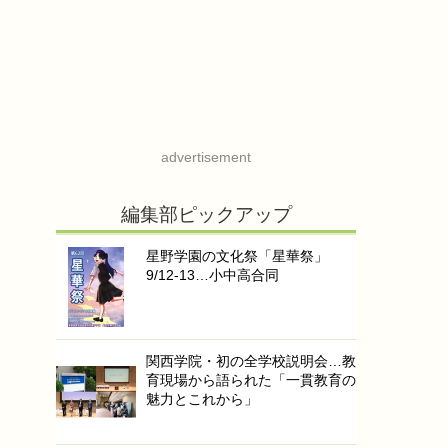
advertisement
編集部ピックアップ
星野学園の文化祭「星華祭」
9/12-13…小中高合同
関西学院・初の全学校説明会…教
育現場から語られた「一貫教育の
魅力とこれから」