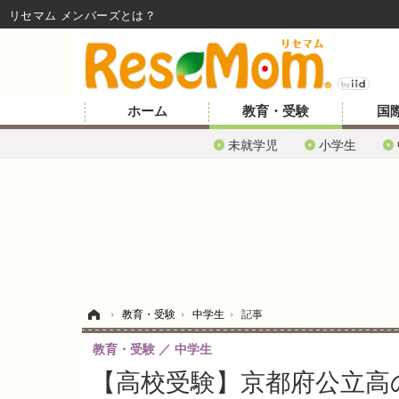
リセマム メンバーズ
ホーム
教育・受験
国
未就学児
小学生
ホーム
›
教育・受験
›
中学生
›
記事
教育・受験
中学生
【高校受験】京都府公立高の