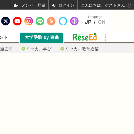
ログイン
こんにちは、ゲストさん
Language
JP
/
CN
ント
大学受験 by 東進
過去問
ミツカル学び
ミツカル教育通信