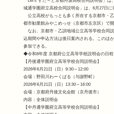
「Let's すた～と京都丹波高校合同説明会」
城通学圏府立高校合同説明会」は、6月27日
公立高校がもっとも多く所在する京都市・乙訓
都市勧業館みやこめっせ（京都市左京区）で
なお、京都市・乙訓地域公立高等学校合同説
込期間や申込方法は後日案内される。このほか
参加できる。
◆令和8年度 京都府公立高等学校説明会の日
【丹後通学圏府立高等学校合同説明会】
2026年6月21日（日）9:30～12:00
会場：野田川わーくぱる（与謝野町）
2026年6月21日（日）13:30～16:00
会場：京都府丹後文化会館（京丹後市）
内容：全体説明会
【中丹通学圏府立高等学校合同説明会】