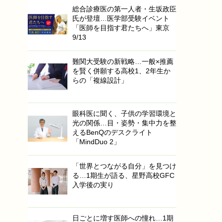
総合診療医の第一人者・生坂政臣
氏が登壇…医学部受験イベント
「医師を目指す君たちへ」東京
9/13
難関大受験の新戦略…一般×推薦
を賢く併願する高校1、2年生か
らの「複線設計」
眼科医に聞く、子供の学習環境と
光の関係…目・姿勢・集中力を整
えるBenQのデスクライト
「MindDuo 2」
「世界とつながる自分」を見つけ
る…1期生が語る、星野高校GFC
入学後の実り
日ごとに増す医師への憧れ…1期