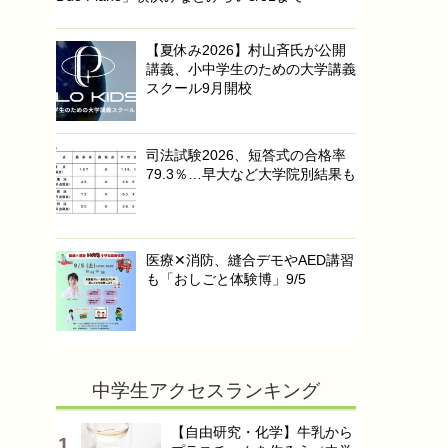
【夏休み2026】村山斉氏が公開
講義、小中学生のための大学講義
スクール9月開校
司法試験2026、短答式の合格率
79.3％…早大など大学院別結果も
医療✕消防、縫合デモやAED講習
も「おしごと体験博」9/5
中学生アクセスランキング
【自由研究・化学】牛乳から