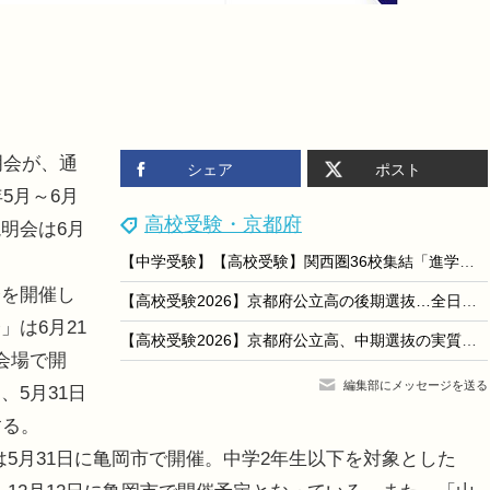
明会が、通
シェア
ポスト
5月～6月
高校受験・京都府
明会は6月
。
【中学受験】【高校受験】関西圏36校集結「進学フェア」8/23
を開催し
【高校受験2026】京都府公立高の後期選抜…全日制は東稜、洛水など3校で募集
は6月21
【高校受験2026】京都府公立高、中期選抜の実質倍率…全日制0.85倍
会場で開
編集部にメッセージを送る
5月31日
する。
は5月31日に亀岡市で開催。中学2年生以下を対象とした