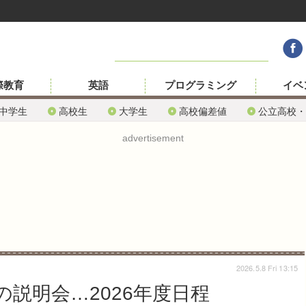
際教育
英語
プログラミング
イベ
中学生
高校生
大学生
高校偏差値
公立高校・
advertisement
2026.5.8 Fri 13:15
説明会…2026年度日程