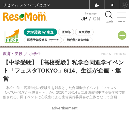
リセマム メンバーズ
Language
JP
/
CN
menu
search
大学受験 by 東進
医学部
東大受験
医専予備校徹底リサーチ
河合塾×東大特集
親子で考える大学選び
高校受験
中学受験
小学校受験
教育・受験
小学生
2026.5.8 Fri 16:45
共通テスト
夏休み
8月開催学校説明会・相談会
【中学受験】【高校受験】私学合同進学イベン
8月開催イベント・WS
全国公立高校 過去問
人気記事
ト「フェスタTOKYO」6/14、生徒が企画・運
自由研究教材（小学生向け）
自由研究教材（中学生向け）
ランキング
営
私立中学・高等学校の受験生を対象とした合同進学イベント「フェスタ
TOKYO～私学から世界へ～」が、2026年6月14日に淑徳巣鴨中学高等学校で開
催される。同イベントは在校生による生徒実行委員会が主体となって企画・運
営する。参加無料・事前予約制。
advertisement