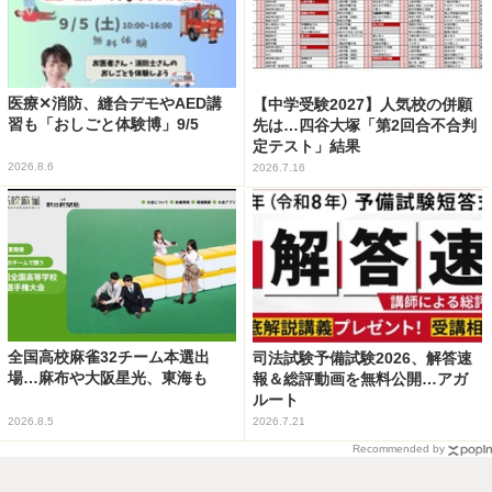
医療✕消防、縫合デモやAED講
【中学受験2027】人気校の併願
習も「おしごと体験博」9/5
先は…四谷大塚「第2回合不合判
定テスト」結果
2026.8.6
2026.7.16
全国高校麻雀32チーム本選出
司法試験予備試験2026、解答速
場…麻布や大阪星光、東海も
報＆総評動画を無料公開…アガ
ルート
2026.8.5
2026.7.21
Recommended by