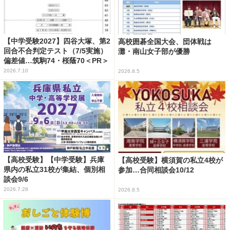
【中学受験2027】四谷大塚、第2
高校囲碁全国大会、団体戦は
回合不合判定テスト（7/5実施）
灘・南山女子部が優勝
偏差値…筑駒74・桜蔭70＜PR＞
2026.7.10
2026.8.5
【高校受験】【中学受験】兵庫
【高校受験】横須賀の私立4校が
県内の私立31校が集結、個別相
参加…合同相談会10/12
談会9/6
2026.7.28
2026.8.5