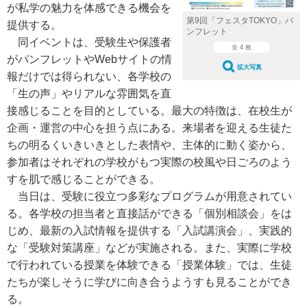
が私学の魅力を体感できる機会を
第9回「フェスタTOKYO」パ
提供する。
ンフレット
同イベントは、受験生や保護者
全 4 枚
がパンフレットやWebサイトの情
拡大写真
報だけでは得られない、各学校の
「生の声」やリアルな雰囲気を直
接感じることを目的としている。最大の特徴は、在校生が
企画・運営の中心を担う点にある。来場者を迎える生徒た
ちの明るくいきいきとした表情や、主体的に動く姿から、
参加者はそれぞれの学校がもつ実際の校風や日ごろのよう
すを肌で感じることができる。
当日は、受験に役立つ多彩なプログラムが用意されてい
る。各学校の担当者と直接話ができる「個別相談会」をは
じめ、最新の入試情報を提供する「入試講演会」、実践的
な「受験対策講座」などが実施される。また、実際に学校
で行われている授業を体験できる「授業体験」では、生徒
たちが楽しそうに学びに向き合うようすも見ることができ
る。