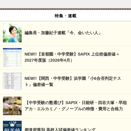
特集・連載
編集長・加藤紀子連載「今、会いたい人」
NEW!!【首都圏・中学受験】SAPIX 上位校偏差値＜
2027年度版（2026年4月）
NEW!!【関西・中学受験】浜学園「小6合否判定テス
ト」偏差値一覧
【中学受験の塾選び】SAPIX・日能研・四谷大塚・早稲
アカ・エルカミノ・グノーブルの特徴・費用と合格力
都道府県別 高校入試偏差値ランキング