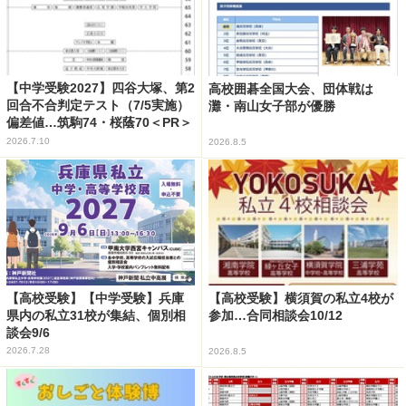
【中学受験2027】四谷大塚、第2
高校囲碁全国大会、団体戦は
回合不合判定テスト（7/5実施）
灘・南山女子部が優勝
偏差値…筑駒74・桜蔭70＜PR＞
2026.7.10
2026.8.5
【高校受験】【中学受験】兵庫
【高校受験】横須賀の私立4校が
県内の私立31校が集結、個別相
参加…合同相談会10/12
談会9/6
2026.7.28
2026.8.5