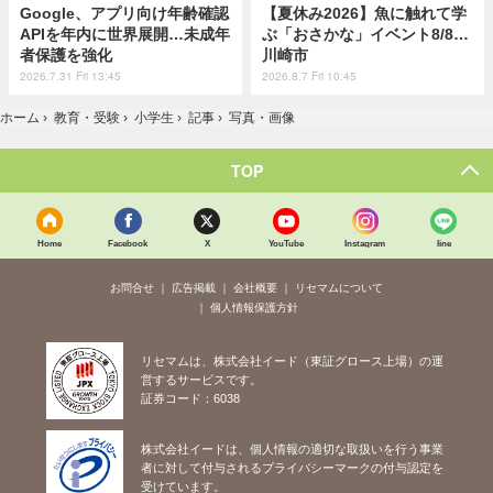
Google、アプリ向け年齢確認
【夏休み2026】魚に触れて学
APIを年内に世界展開…未成年
ぶ「おさかな」イベント8/8…
者保護を強化
川崎市
2026.7.31 Fri 13:45
2026.8.7 Fri 10:45
ホーム
›
教育・受験
›
小学生
›
記事
›
写真・画像
TOP
Home
Facebook
X
YouTube
Instagram
line
お問合せ
広告掲載
会社概要
リセマムについて
個人情報保護方針
リセマムは、株式会社イード（東証グロース上場）の運
営するサービスです。
証券コード：6038
株式会社イードは、個人情報の適切な取扱いを行う事業
者に対して付与されるプライバシーマークの付与認定を
受けています。