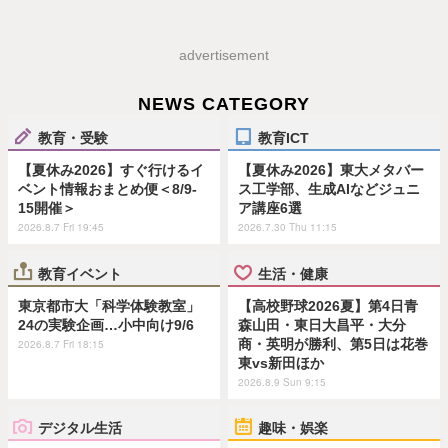
advertisement
NEWS CATEGORY
教育・受験
教育ICT
【夏休み2026】すぐ行けるイ
【夏休み2026】東大メタバー
ベント情報おまとめ便＜8/9-
ス工学部、生成AIなどジュニ
15開催＞
ア講座6選
2026.8.7 Fri 19:45
2026.7.30 Thu 11:15
教育イベント
生活・健康
東京都市大「科学体験教室」
【高校野球2026夏】第4日青
24の実験企画…小中向け9/6
森山田・東日大昌平・大分
商・英明が勝利、第5日は花巻
2026.8.7 Fri 18:15
東vs新田ほか
2026.8.9 Sun 9:15
デジタル生活
趣味・娯楽