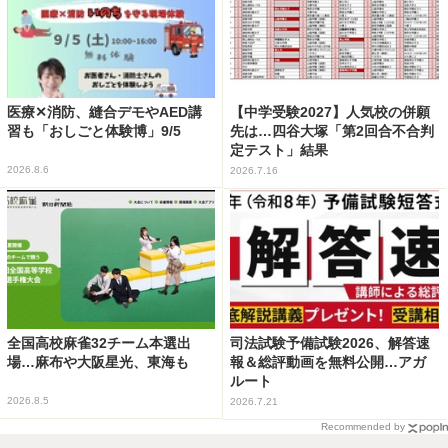
医療✕消防、縫合デモやAED講
【中学受験2027】人気校の併願
習も「おしごと体験博」9/5
先は…四谷大塚「第2回合不合判
定テスト」結果
2026.8.6
2026.7.16
全国高校麻雀32チーム本選出
司法試験予備試験2026、解答速
場…麻布や大阪星光、東海も
報＆総評動画を無料公開…アガ
ルート
2026.8.5
2026.7.21
Recommended by