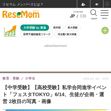
リセマム メンバーズ
Language
JP
/
CN
menu
search
大学受験 by 東進
医学部
東大受験
医専予備校徹底リサーチ
河合塾×東大特集
親子で考える大学選び
高校受験
中学受験
小学校受験
advertisement
共通テスト
夏休み
8月開催学校説明会・相談会
8月開催イベント・WS
全国公立高校 過去問
人気記事
自由研究教材（小学生向け）
自由研究教材（中学生向け）
ランキング
教育・受験
小学生
2026.5.8（金） 16:45
【中学受験】【高校受験】私学合同進学イベン
ト「フェスタTOKYO」6/14、生徒が企画・運
営 2枚目の写真・画像