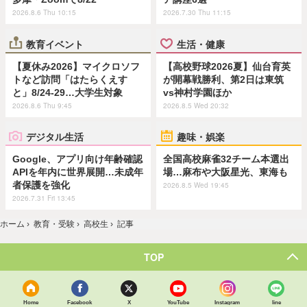
2026.8.6 Thu 10:15
2026.7.30 Thu 11:15
教育イベント
生活・健康
【夏休み2026】マイクロソフ
【高校野球2026夏】仙台育英
トなど訪問「はたらくえす
が開幕戦勝利、第2日は東筑
と」8/24-29…大学生対象
vs神村学園ほか
2026.8.6 Thu 9:45
2026.8.5 Wed 20:32
デジタル生活
趣味・娯楽
Google、アプリ向け年齢確認
全国高校麻雀32チーム本選出
APIを年内に世界展開…未成年
場…麻布や大阪星光、東海も
者保護を強化
2026.8.5 Wed 19:45
2026.7.31 Fri 13:45
ホーム
›
教育・受験
›
高校生
›
記事
TOP
Home
Facebook
X
YouTube
Instagram
line