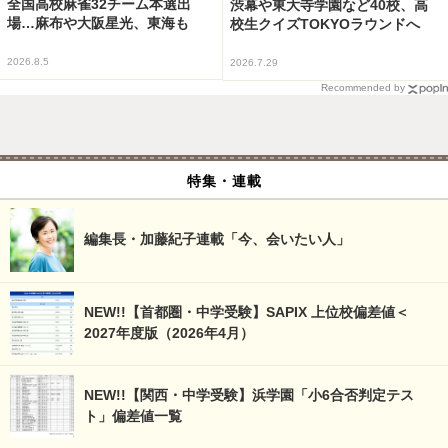
全国高校麻雀32チーム本選出
渋幕や東大寺学園など40校、高
場…麻布や大阪星光、東海も
校生クイズTOKYOラウンドへ
2026.8.5
2026.7.29
Recommended by
特集・連載
編集長・加藤紀子連載「今、会いたい人」
NEW!!【首都圏・中学受験】SAPIX 上位校偏差値＜
2027年度版（2026年4月）
NEW!!【関西・中学受験】浜学園「小6合否判定テス
ト」偏差値一覧