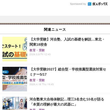
Sponsored by
関連ニュース
【大学受験】河合塾、入試の基礎を解説…東北・
関東18校舎
教育・受験
2026.5.8 Fri 12:45
【大学受験2027】総合型・学校推薦型選抜対策セ
ミナー5/17
教育・受験
2026.4.16 Thu 19:45
河合塾東大合格体験記…理三3名含む10名が語る
「本質の理解が最大の武器に」