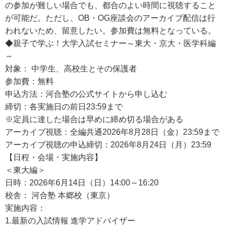
の参加が難しい場合でも、都合のよい時間に視聴すること
が可能だ。ただし、OB・OG座談会のアーカイブ配信は行
われないため、留意したい。参加費は無料となっている。
◆親子で学ぶ！大学入試セミナー～東大・京大・医学科編
～
対象： 中学生、高校生とその保護者
参加費：無料
申込方法：河合塾の公式サイトから申し込む
締切：各実施日の前日23:59まで
※定員に達した場合は早めに締め切る場合がある
アーカイブ視聴：全編共通2026年8月28日（金）23:59まで
アーカイブ視聴の申込締切：2026年8月24日（月）23:59
【日程・会場・実施内容】
＜東大編＞
日時：2026年6月14日（日）14:00～16:20
校舎： 河合塾 本郷校（東京）
実施内容：
1.最新の入試情報 進学アドバイザー