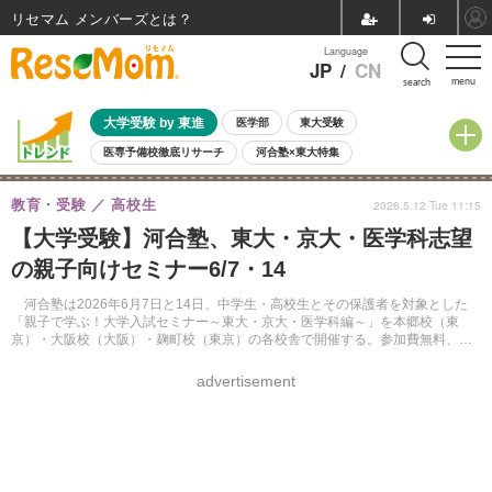
リセマム メンバーズ
Language
JP
/
CN
menu
search
大学受験 by 東進
医学部
東大受験
医専予備校徹底リサーチ
河合塾×東大特集
親子で考える大学選び
高校受験
中学受験
小学校受験
教育・受験
高校生
2026.5.12 Tue 11:15
共通テスト
夏休み
8月開催学校説明会・相談会
【大学受験】河合塾、東大・京大・医学科志望
8月開催イベント・WS
全国公立高校 過去問
人気記事
の親子向けセミナー6/7・14
自由研究教材（小学生向け）
自由研究教材（中学生向け）
ランキング
河合塾は2026年6月7日と14日、中学生・高校生とその保護者を対象とした
「親子で学ぶ！大学入試セミナー～東大・京大・医学科編～」を本郷校（東
京）・大阪校（大阪）・麹町校（東京）の各校舎で開催する。参加費無料、事
前申込制。後日アーカイブ配信も行う。
advertisement