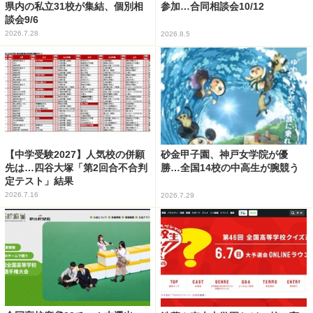
県内の私立31校が集結、個別相
参加…合同相談会10/12
談会9/6
2026.7.28
2026.8.5
【中学受験2027】人気校の併願
砂金甲子園、神戸女学院が優
先は…四谷大塚「第2回合不合判
勝…全国14校の中高生が腕競う
定テスト」結果
2026.7.16
2026.7.29