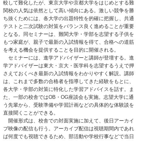
較して難化したが、東京大学や京都大学をはじめとする難
関校の人気は依然として高い傾向にある。激しい競争を勝
ち抜くためには、各大学の出題特性を的確に把握し、共通
テストと二次試験の対策をバランス良く進めることが重要
となる。同セミナーは、難関大学・学部を志望する子供を
もつ家庭が、親子で最新の入試情報を得て、合格への道筋
を考える機会を提供することを目的に開催される。
セミナーには、進学アドバイザーと講師が登壇する。進
学アドバイザーは東大・京大・医学科を志望するうえで押
さえておくべき最新の入試情報をわかりやすく解説。講師
は、これまで多数の合格者を指導してきた経験をもとに、
各大学・学部の対策に特化した学習アドバイスを話す。ま
た、一部の校舎ではOB・OG座談会も実施。志望大学に通
う先輩から、受験準備や学習計画などの具体的な体験談を
直接聞くことができる。
開催形式は、校舎での対面実施に加えて、後日アーカイ
ブ映像の配信も行う。アーカイブ配信は視聴期間内であれ
ば何度でも視聴できるため、部活動や学校行事などで当日