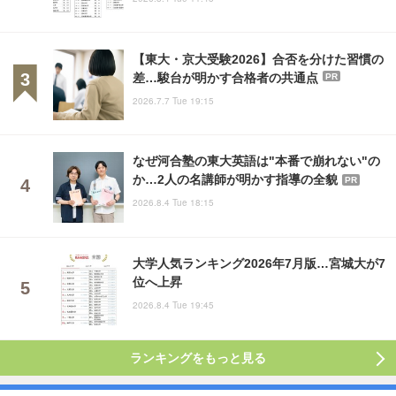
【東大・京大受験2026】合否を分けた習慣の
差…駿台が明かす合格者の共通点
PR
2026.7.7 Tue 19:15
なぜ河合塾の東大英語は"本番で崩れない"の
か…2人の名講師が明かす指導の全貌
PR
2026.8.4 Tue 18:15
大学人気ランキング2026年7月版…宮城大が7
位へ上昇
2026.8.4 Tue 19:45
ランキングをもっと見る