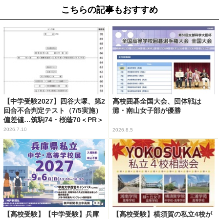
こちらの記事もおすすめ
【中学受験2027】四谷大塚、第2
高校囲碁全国大会、団体戦は
回合不合判定テスト（7/5実施）
灘・南山女子部が優勝
偏差値…筑駒74・桜蔭70＜PR＞
2026.7.10
2026.8.5
【高校受験】【中学受験】兵庫
【高校受験】横須賀の私立4校が