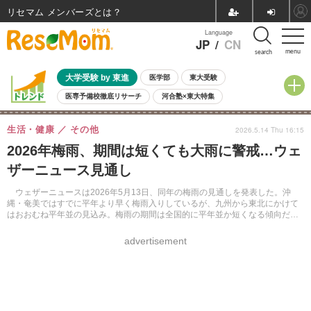
リセマム メンバーズ
Language
JP
/
CN
menu
search
大学受験 by 東進
医学部
東大受験
医専予備校徹底リサーチ
河合塾×東大特集
親子で考える大学選び
高校受験
中学受験
小学校受験
生活・健康
その他
2026.5.14 Thu 16:15
共通テスト
夏休み
8月開催学校説明会・相談会
2026年梅雨、期間は短くても大雨に警戒…ウェ
8月開催イベント・WS
全国公立高校 過去問
人気記事
ザーニュース見通し
自由研究教材（小学生向け）
自由研究教材（中学生向け）
ランキング
ウェザーニュースは2026年5月13日、同年の梅雨の見通しを発表した。沖
縄・奄美ではすでに平年より早く梅雨入りしているが、九州から東北にかけて
はおおむね平年並の見込み。梅雨の期間は全国的に平年並か短くなる傾向だ
が、総雨量は平年並か多くなる地域もあり、大雨への警戒が必要だ。
advertisement