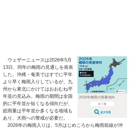
ウェザーニュースは2026年5月
13日、同年の梅雨の見通しを発表
した。沖縄・奄美ではすでに平年
より早く梅雨入りしているが、九
州から東北にかけてはおおむね平
年並の見込み。梅雨の期間は全国
2026年梅雨の雨量傾向
的に平年並か短くなる傾向だが、
全 3 枚
総雨量は平年並か多くなる地域も
拡大写真
あり、大雨への警戒が必要だ。
2026年の梅雨入りは、5月はじめころから梅雨前線が沖