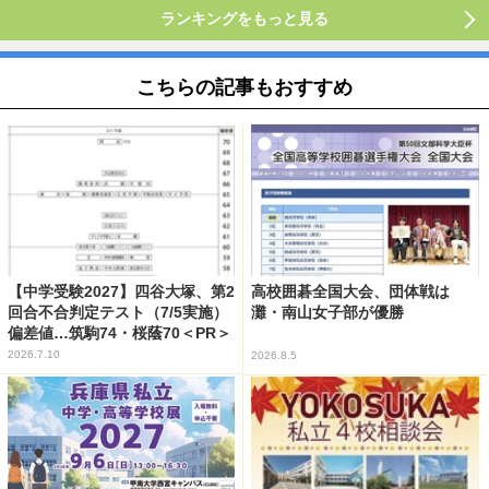
ランキングをもっと見る
こちらの記事もおすすめ
【中学受験2027】四谷大塚、第2
高校囲碁全国大会、団体戦は
回合不合判定テスト（7/5実施）
灘・南山女子部が優勝
偏差値…筑駒74・桜蔭70＜PR＞
2026.7.10
2026.8.5