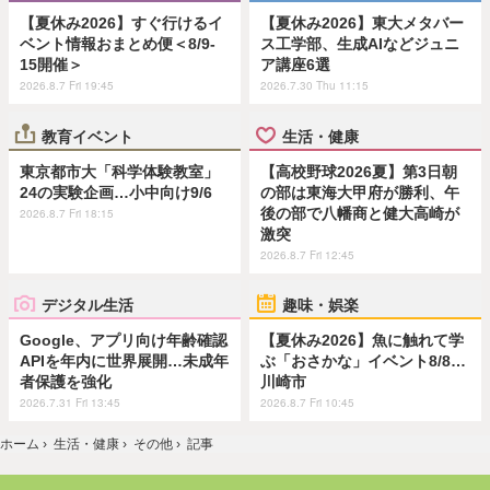
【夏休み2026】すぐ行けるイ
【夏休み2026】東大メタバー
ベント情報おまとめ便＜8/9-
ス工学部、生成AIなどジュニ
15開催＞
ア講座6選
2026.8.7 Fri 19:45
2026.7.30 Thu 11:15
教育イベント
生活・健康
東京都市大「科学体験教室」
【高校野球2026夏】第3日朝
24の実験企画…小中向け9/6
の部は東海大甲府が勝利、午
後の部で八幡商と健大高崎が
2026.8.7 Fri 18:15
激突
2026.8.7 Fri 12:45
デジタル生活
趣味・娯楽
Google、アプリ向け年齢確認
【夏休み2026】魚に触れて学
APIを年内に世界展開…未成年
ぶ「おさかな」イベント8/8…
者保護を強化
川崎市
2026.7.31 Fri 13:45
2026.8.7 Fri 10:45
ホーム
›
生活・健康
›
その他
›
記事