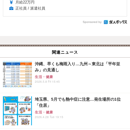
月給22万円
正社員 / 派遣社員
Sponsored by
関連ニュース
沖縄、早くも梅雨入り…九州～東北は「平年並
み」の見通し
生活・健康
2026.5.8 Fri 15:45
埼玉県、5月でも熱中症に注意…発生場所の1位
「住居」
生活・健康
2026.4.28 Tue 19:15