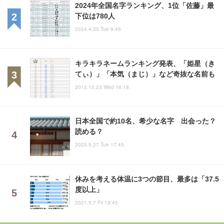
2024年全国名字ランキング、1位「佐藤」最
下位は780人
2024.4.30 Tue 9:45
キラキラネームランキング発表、「姫星（き
てぃ）」「本気（まじ）」など奇抜な名前も
2013.10.23 Wed 16:18
日本全国で約10名、希少な名字 出会った？
読める？
2025.5.27 Tue 17:45
休みを考える体温に3つの節目、最多は「37.5
度以上」
2021.5.7 Fri 19:45