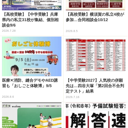
【高校受験】【中学受験】兵庫
【高校受験】横須賀の私立4校が
県内の私立31校が集結、個別相
参加…合同相談会10/12
談会9/6
2026.7.28
2026.8.5
医療✕消防、縫合デモやAED講
【中学受験2027】人気校の併願
習も「おしごと体験博」9/5
先は…四谷大塚「第2回合不合判
定テスト」結果
2026.8.6
2026.7.16