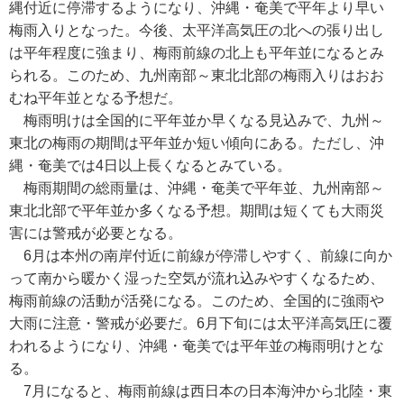
縄付近に停滞するようになり、沖縄・奄美で平年より早い
梅雨入りとなった。今後、太平洋高気圧の北への張り出し
は平年程度に強まり、梅雨前線の北上も平年並になるとみ
られる。このため、九州南部～東北北部の梅雨入りはおお
むね平年並となる予想だ。
梅雨明けは全国的に平年並か早くなる見込みで、九州～
東北の梅雨の期間は平年並か短い傾向にある。ただし、沖
縄・奄美では4日以上長くなるとみている。
梅雨期間の総雨量は、沖縄・奄美で平年並、九州南部～
東北北部で平年並か多くなる予想。期間は短くても大雨災
害には警戒が必要となる。
6月は本州の南岸付近に前線が停滞しやすく、前線に向か
って南から暖かく湿った空気が流れ込みやすくなるため、
梅雨前線の活動が活発になる。このため、全国的に強雨や
大雨に注意・警戒が必要だ。6月下旬には太平洋高気圧に覆
われるようになり、沖縄・奄美では平年並の梅雨明けとな
る。
7月になると、梅雨前線は西日本の日本海沖から北陸・東