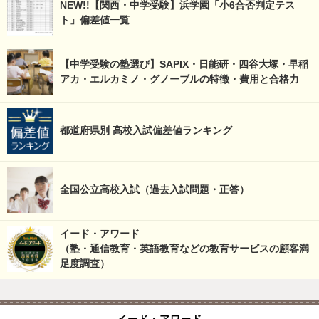
NEW!!【関西・中学受験】浜学園「小6合否判定テス
ト」偏差値一覧
【中学受験の塾選び】SAPIX・日能研・四谷大塚・早稲
アカ・エルカミノ・グノーブルの特徴・費用と合格力
都道府県別 高校入試偏差値ランキング
全国公立高校入試（過去入試問題・正答）
イード・アワード
（塾・通信教育・英語教育などの教育サービスの顧客満
足度調査）
イード・アワード