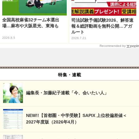
全国高校麻雀32チーム本選出
司法試験予備試験2026、解答速
場…麻布や大阪星光、東海も
報＆総評動画を無料公開…アガ
ルート
2026.8.5
2026.7.21
Recommended by
特集・連載
編集長・加藤紀子連載「今、会いたい人」
NEW!!【首都圏・中学受験】SAPIX 上位校偏差値＜
2027年度版（2026年4月）