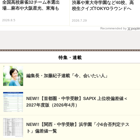
全国高校麻雀32チーム本選出
渋幕や東大寺学園など40校、高
場…麻布や大阪星光、東海も
校生クイズTOKYOラウンドへ
2026.8.5
2026.7.29
Recommended by
特集・連載
編集長・加藤紀子連載「今、会いたい人」
NEW!!【首都圏・中学受験】SAPIX 上位校偏差値＜
2027年度版（2026年4月）
NEW!!【関西・中学受験】浜学園「小6合否判定テス
ト」偏差値一覧