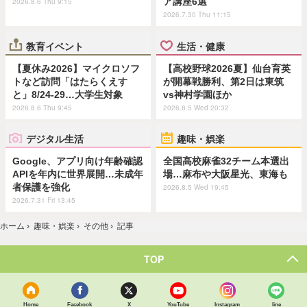
ア講座6選
2026.8.6 Thu 9:15
2026.7.30 Thu 11:15
教育イベント
生活・健康
【夏休み2026】マイクロソフ
【高校野球2026夏】仙台育英
トなど訪問「はたらくえす
が開幕戦勝利、第2日は東筑
と」8/24-29…大学生対象
vs神村学園ほか
2026.8.6 Thu 9:45
2026.8.5 Wed 20:32
デジタル生活
趣味・娯楽
Google、アプリ向け年齢確認
全国高校麻雀32チーム本選出
APIを年内に世界展開…未成年
場…麻布や大阪星光、東海も
者保護を強化
2026.8.5 Wed 19:45
2026.7.31 Fri 13:45
ホーム
›
趣味・娯楽
›
その他
›
記事
TOP
Home
Facebook
X
YouTube
Instagram
line