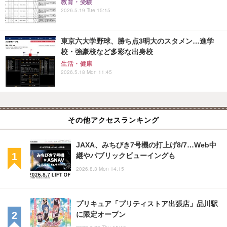
教育・受験
2026.5.19 Tue 15:15
東京六大学野球、勝ち点3明大のスタメン…進学
校・強豪校など多彩な出身校
生活・健康
2026.5.18 Mon 11:45
その他アクセスランキング
JAXA、みちびき7号機の打上げ8/7…Web中
継やパブリックビューイングも
2026.8.3 Mon 14:15
プリキュア「プリティストア出張店」品川駅
に限定オープン