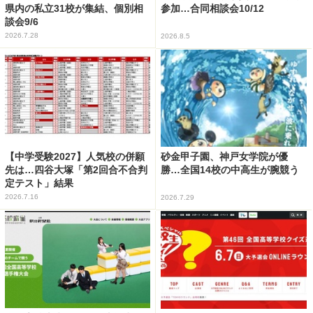
県内の私立31校が集結、個別相
参加…合同相談会10/12
談会9/6
2026.7.28
2026.8.5
【中学受験2027】人気校の併願
砂金甲子園、神戸女学院が優
先は…四谷大塚「第2回合不合判
勝…全国14校の中高生が腕競う
定テスト」結果
2026.7.16
2026.7.29