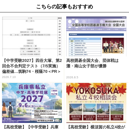
こちらの記事もおすすめ
【中学受験2027】四谷大塚、第2
高校囲碁全国大会、団体戦は
回合不合判定テスト（7/5実施）
灘・南山女子部が優勝
偏差値…筑駒74・桜蔭70＜PR＞
2026.7.10
2026.8.5
【高校受験】【中学受験】兵庫
【高校受験】横須賀の私立4校が