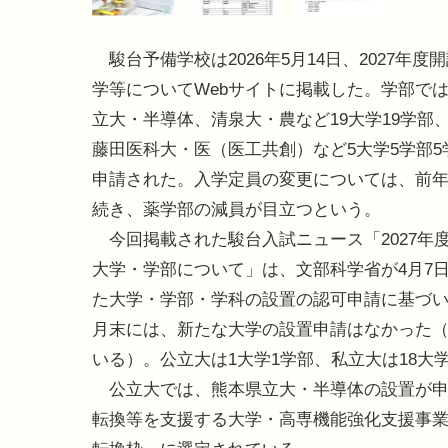
駿台予備学校は2026年5月14日、2027年度
学等についてWebサイトに掲載した。学部で
立大・半導体、清泉大・農など19大学19学部
藤田医科大・医（医工共創）など5大学5学部5
申請された。入学定員の変更については、前
続き、薬学部の減員が目立つという。
今回掲載された駿台入試ニュース「2027年
大学・学部について」は、文部科学省が4月7
た大学・学部・学科の設置の認可申請に基づい
月末には、新たな大学の設置申請はなかった（
いる）。公立大は1大学1学部、私立大は18大学
公立大では、熊本県立大・半導体の設置が申
転換等を支援する大学・高専機能強化支援事