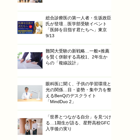
総合診療医の第一人者・生坂政臣
氏が登壇…医学部受験イベント
「医師を目指す君たちへ」東京
9/13
難関大受験の新戦略…一般×推薦
を賢く併願する高校1、2年生か
らの「複線設計」
眼科医に聞く、子供の学習環境と
光の関係…目・姿勢・集中力を整
えるBenQのデスクライト
「MindDuo 2」
「世界とつながる自分」を見つけ
る…1期生が語る、星野高校GFC
入学後の実り