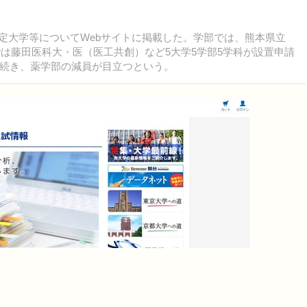
設予定大学等についてWebサイトに掲載した。学部では、熊本県立
では藤田医科大・医（医工共創）など5大学5学部5学科が設置申請
続き、薬学部の減員が目立つという。