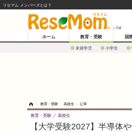
リセマム メンバーズ
ホーム
教育・受験
国
未就学児
小学生
ホーム
›
教育・受験
›
高校生
›
記事
教育・受験
高校生
【大学受験2027】半導体