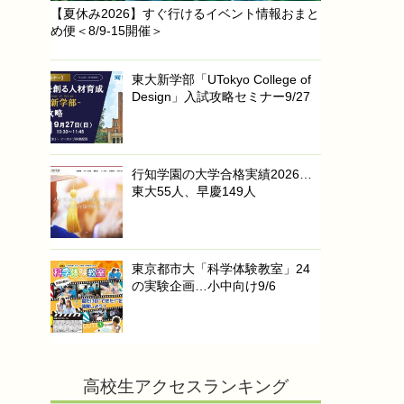
【夏休み2026】すぐ行けるイベント情報おまと
め便＜8/9-15開催＞
東大新学部「UTokyo College of
Design」入試攻略セミナー9/27
行知学園の大学合格実績2026…
東大55人、早慶149人
東京都市大「科学体験教室」24
の実験企画…小中向け9/6
高校生アクセスランキング