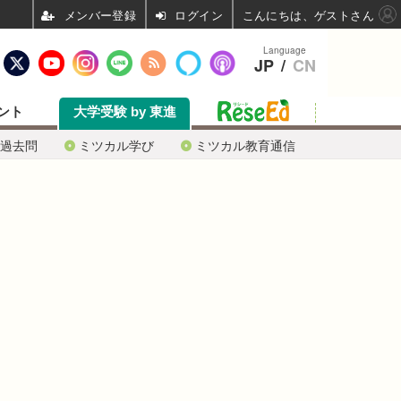
ログイン
こんにちは、ゲストさん
Language
JP
/
CN
ント
大学受験 by 東進
過去問
ミツカル学び
ミツカル教育通信