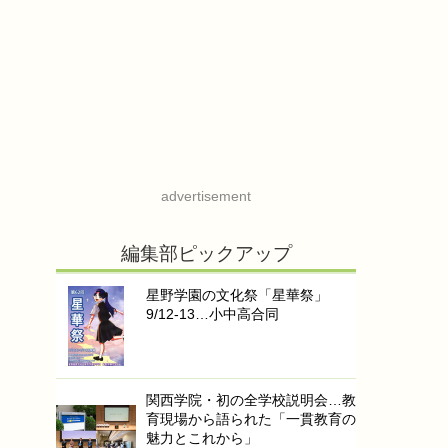
advertisement
編集部ピックアップ
星野学園の文化祭「星華祭」
9/12-13…小中高合同
関西学院・初の全学校説明会…教
育現場から語られた「一貫教育の
魅力とこれから」