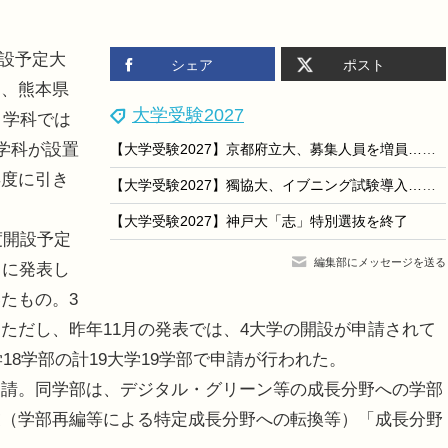
開設予定大
シェア
ポスト
は、熊本県
大学受験2027
、学科では
学科が設置
【大学受験2027】京都府立大、募集人員を増員…文学部は一般選抜も拡大
年度に引き
【大学受験2027】獨協大、イブニング試験導入…全国13会場で夕方から試験開始
【大学受験2027】神戸大「志」特別選抜を終了
度開設予定
編集部にメッセージを送る
日に発表し
たもの。3
ただし、昨年11月の発表では、4大学の開設が申請されて
18学部の計19大学19学部で申請が行われた。
請。同学部は、デジタル・グリーン等の成長分野への学部
業（学部再編等による特定成長分野への転換等）「成長分野