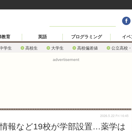
際教育
英語
プログラミング
イベ
中学生
高校生
大学生
高校偏差値
公立高校・
advertisement
2026.5.22 Fri 16:45
や情報など19校が学部設置…薬学は