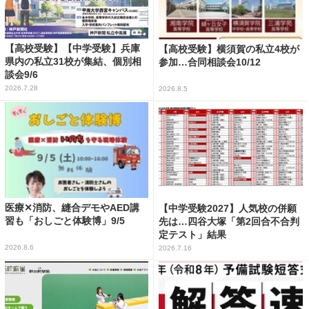
【高校受験】【中学受験】兵庫
【高校受験】横須賀の私立4校が
県内の私立31校が集結、個別相
参加…合同相談会10/12
談会9/6
2026.7.28
2026.8.5
医療✕消防、縫合デモやAED講
【中学受験2027】人気校の併願
習も「おしごと体験博」9/5
先は…四谷大塚「第2回合不合判
定テスト」結果
2026.8.6
2026.7.16