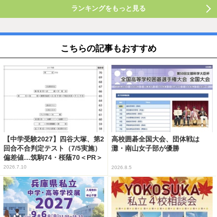
ランキングをもっと見る
こちらの記事もおすすめ
【中学受験2027】四谷大塚、第2
高校囲碁全国大会、団体戦は
回合不合判定テスト（7/5実施）
灘・南山女子部が優勝
偏差値…筑駒74・桜蔭70＜PR＞
2026.7.10
2026.8.5