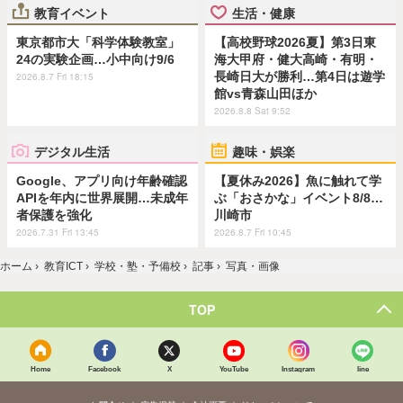
教育イベント
生活・健康
東京都市大「科学体験教室」
【高校野球2026夏】第3日東
24の実験企画…小中向け9/6
海大甲府・健大高崎・有明・
長崎日大が勝利…第4日は遊学
2026.8.7 Fri 18:15
館vs青森山田ほか
2026.8.8 Sat 9:52
デジタル生活
趣味・娯楽
Google、アプリ向け年齢確認
【夏休み2026】魚に触れて学
APIを年内に世界展開…未成年
ぶ「おさかな」イベント8/8…
者保護を強化
川崎市
2026.7.31 Fri 13:45
2026.8.7 Fri 10:45
ホーム
›
教育ICT
›
学校・塾・予備校
›
記事
›
写真・画像
TOP
Home
Facebook
X
YouTube
Instagram
line