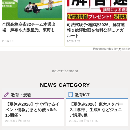
全国高校麻雀32チーム本選出
司法試験予備試験2026、解答速
場…麻布や大阪星光、東海も
報＆総評動画を無料公開…アガ
ルート
2026.8.5
2026.7.21
Recommended by
advertisement
NEWS CATEGORY
教育・受験
教育ICT
【夏休み2026】すぐ行けるイ
【夏休み2026】東大メタバー
ベント情報おまとめ便＜8/9-
ス工学部、生成AIなどジュニ
15開催＞
ア講座6選
2026.8.7 Fri 19:45
2026.7.30 Thu 11:15