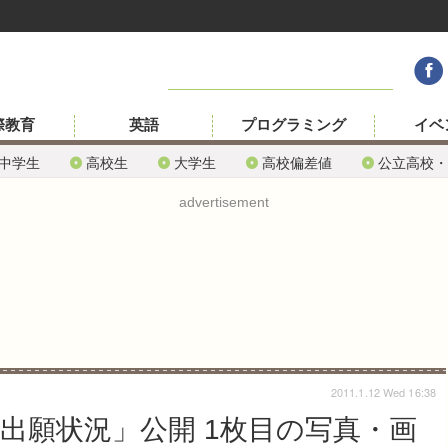
際教育
英語
プログラミング
イベ
中学生
高校生
大学生
高校偏差値
公立高校・
advertisement
2011.1.12 Wed 16:38
学出願状況」公開 1枚目の写真・画