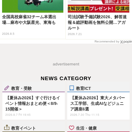
全国高校麻雀32チーム本選出
司法試験予備試験2026、解答速
場…麻布や大阪星光、東海も
報＆総評動画を無料公開…アガ
ルート
2026.8.5
2026.7.21
Recommended by
advertisement
NEWS CATEGORY
教育・受験
教育ICT
【夏休み2026】すぐ行けるイ
【夏休み2026】東大メタバー
ベント情報おまとめ便＜8/9-
ス工学部、生成AIなどジュニ
15開催＞
ア講座6選
2026.8.7 Fri 19:45
2026.7.30 Thu 11:15
教育イベント
生活・健康