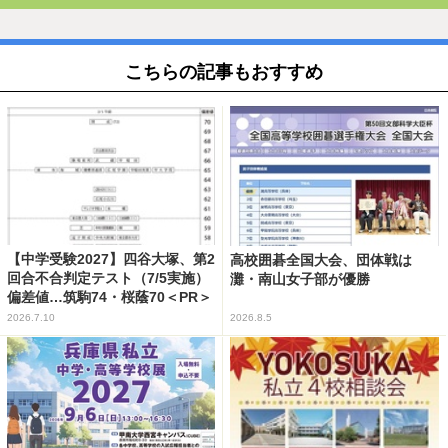
こちらの記事もおすすめ
【中学受験2027】四谷大塚、第2
高校囲碁全国大会、団体戦は
回合不合判定テスト（7/5実施）
灘・南山女子部が優勝
偏差値…筑駒74・桜蔭70＜PR＞
2026.7.10
2026.8.5