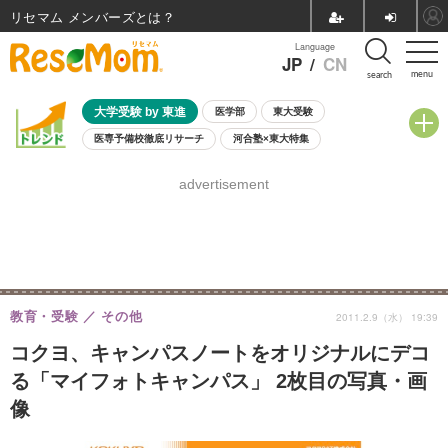
リセマム メンバーズ
Language
JP
/
CN
menu
search
大学受験 by 東進
医学部
東大受験
医専予備校徹底リサーチ
河合塾×東大特集
親子で考える大学選び
高校受験
中学受験
小学校受験
advertisement
共通テスト
夏休み
8月開催学校説明会・相談会
8月開催イベント・WS
全国公立高校 過去問
人気記事
自由研究教材（小学生向け）
自由研究教材（中学生向け）
ランキング
教育・受験
その他
2011.2.9（水） 19:39
コクヨ、キャンパスノートをオリジナルにデコ
る「マイフォトキャンパス」 2枚目の写真・画
像