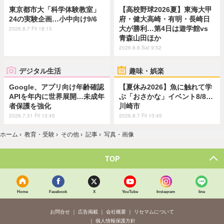
東京都市大「科学体験教室」
【高校野球2026夏】東海大甲
24の実験企画…小中向け9/6
府・健大高崎・有明・長崎日
大が勝利…第4日は遊学館vs
2026.8.7 Fri 18:15
青森山田ほか
2026.8.8 Sat 9:52
デジタル生活
趣味・娯楽
Google、アプリ向け年齢確認
【夏休み2026】魚に触れて学
APIを年内に世界展開…未成年
ぶ「おさかな」イベント8/8…
者保護を強化
川崎市
2026.7.31 Fri 13:45
2026.8.7 Fri 10:45
ホーム
›
教育・受験
›
その他
›
記事
›
写真・画像
TOP
Home
Facebook
X
YouTube
Instagram
line
お問合せ
広告掲載
会社概要
リセマムについて
個人情報保護方針