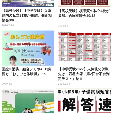
【高校受験】【中学受験】兵庫
【高校受験】横須賀の私立4校が
県内の私立31校が集結、個別相
参加…合同相談会10/12
談会9/6
2026.7.28
2026.8.5
医療✕消防、縫合デモやAED講
【中学受験2027】人気校の併願
習も「おしごと体験博」9/5
先は…四谷大塚「第2回合不合判
定テスト」結果
2026.8.6
2026.7.16