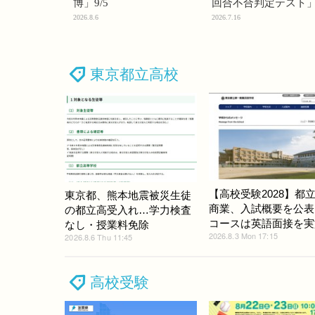
博」9/5
回合不合判定テスト
2026.8.6
2026.7.16
東京都立高校
【高校受験2028】都
東京都、熊本地震被災生徒
商業、入試概要を公表
の都立高受入れ…学力検査
コースは英語面接を実
なし・授業料免除
2026.8.3 Mon 17:15
2026.8.6 Thu 11:45
高校受験