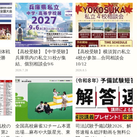
団体戦
【高校受験】【中学受験】
【高校受験】横須賀の私立
優勝
兵庫県内の私立31校が集
4校が参加…合同相談会
結、個別相談会9/6
10/12
2026.7.28
2026.8.5
気校の
全国高校麻雀32チーム本選
司法試験予備試験2026、解
第2
出場…麻布や大阪星光、東
答速報＆総評動画を無料公