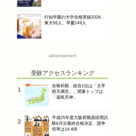
行知学園の大学合格実績2026…
東大55人、早慶149人
advertisement
受験アクセスランキング
合格祈願…総合1位は「太宰
府天満宮」、関東トップは
「湯島天神」
平成25年度大阪府職員採用試
験6月分最終合格決定…競争
倍率は14.4倍