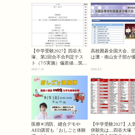
【中学受験2027】四谷大
高校囲碁全国大会、
塚、第2回合不合判定テス
は灘・南山女子部が
ト（7/5実施）偏差値…筑駒
74・桜蔭70＜PR＞
2026.7.10
2026.8.5
医療✕消防、縫合デモや
【中学受験2027】人
AED講習も「おしごと体験
併願先は…四谷大塚「