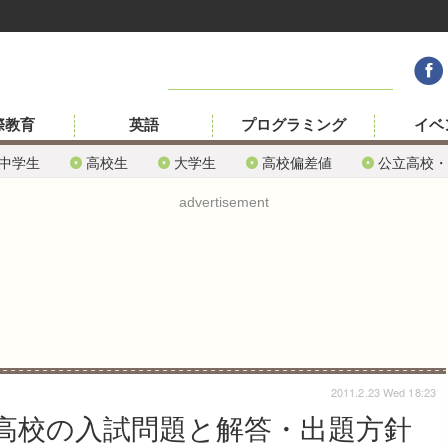
際教育
英語
プログラミング
イベ
中学生
高校生
大学生
高校偏差値
公立高校・
advertisement
2011.2.23 Wed 18:23
高校の入試問題と解答・出題方針