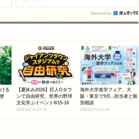
Sponsored by
行ける
【夏休み2026】巨人Gタウ
海外大学進学フェア、大
便
ンで自由研究、世界の野球
阪・東京で9月...担当者と個
文化学ぶイベント8/15-16
別相談
2026.8.6 Thu 21:15
2026.8.6 Thu 21:45