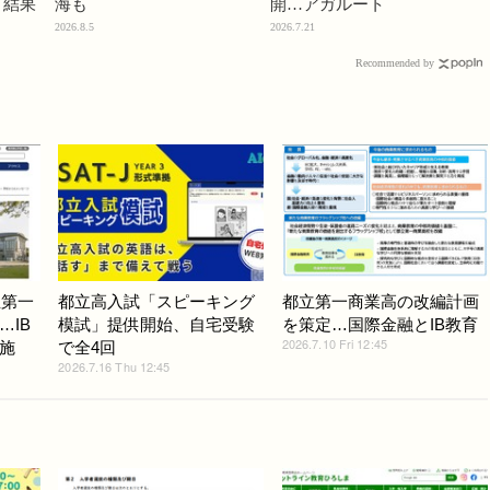
」結果
海も
開…アガルート
2026.8.5
2026.7.21
Recommended by
立第一
都立高入試「スピーキング
都立第一商業高の改編計画
…IB
模試」提供開始、自宅受験
を策定…国際金融とIB教育
2026.7.10 Fri 12:45
施
で全4回
2026.7.16 Thu 12:45