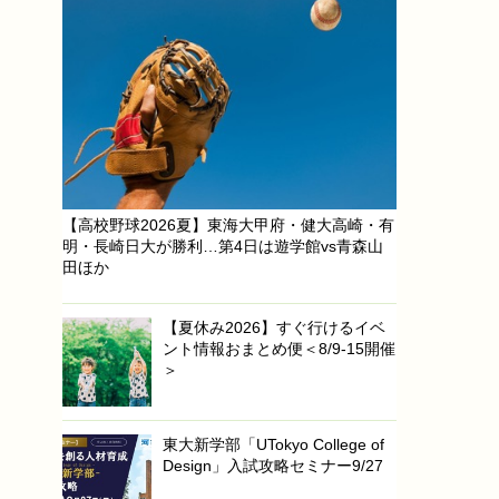
【高校野球2026夏】東海大甲府・健大高崎・有
明・長崎日大が勝利…第4日は遊学館vs青森山
田ほか
【夏休み2026】すぐ行けるイベ
ント情報おまとめ便＜8/9-15開催
＞
東大新学部「UTokyo College of
Design」入試攻略セミナー9/27