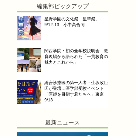
編集部ピックアップ
星野学園の文化祭「星華祭」
9/12-13…小中高合同
関西学院・初の全学校説明会…教
育現場から語られた「一貫教育の
魅力とこれから」
総合診療医の第一人者・生坂政臣
氏が登壇…医学部受験イベント
「医師を目指す君たちへ」東京
9/13
最新ニュース