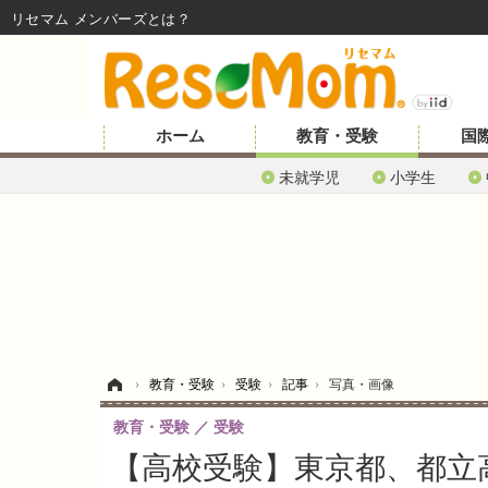
リセマム メンバーズ
ホーム
教育・受験
国
未就学児
小学生
ホーム
›
教育・受験
›
受験
›
記事
›
写真・画像
教育・受験
受験
【高校受験】東京都、都立