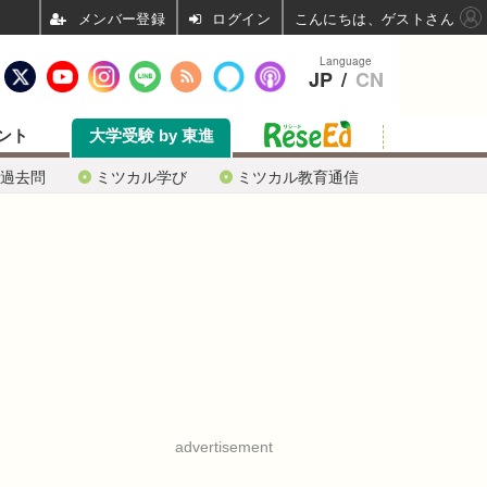
ログイン
こんにちは、ゲストさん
Language
JP
/
CN
ント
大学受験 by 東進
過去問
ミツカル学び
ミツカル教育通信
advertisement