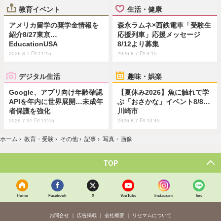
教育イベント
生活・健康
アメリカ留学の奨学金情報を
森永ラムネ×西鉄電車「受験生
紹介8/27東京…
応援列車」応援メッセージ
EducationUSA
8/12より募集
2026.8.7 Fri 11:15
2026.8.7 Fri 9:15
デジタル生活
趣味・娯楽
Google、アプリ向け年齢確認
【夏休み2026】魚に触れて学
APIを年内に世界展開…未成年
ぶ「おさかな」イベント8/8…
者保護を強化
川崎市
2026.7.31 Fri 13:45
2026.8.7 Fri 10:45
ホーム
›
教育・受験
›
その他
›
記事
›
写真・画像
TOP
Home
Facebook
X
YouTube
Instagram
line
お問合せ
広告掲載
会社概要
リセマムについて