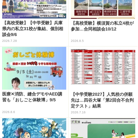
【高校受験】【中学受験】兵庫
【高校受験】横須賀の私立4校が
県内の私立31校が集結、個別相
参加…合同相談会10/12
談会9/6
2026.7.28
2026.8.5
医療✕消防、縫合デモやAED講
【中学受験2027】人気校の併願
習も「おしごと体験博」9/5
先は…四谷大塚「第2回合不合判
定テスト」結果
2026.8.6
2026.7.16