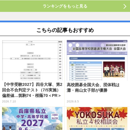
ランキングをもっと見る
こちらの記事もおすすめ
【中学受験2027】四谷大塚、第2
高校囲碁全国大会、団体戦は
回合不合判定テスト（7/5実施）
灘・南山女子部が優勝
偏差値…筑駒74・桜蔭70＜PR＞
2026.7.10
2026.8.5