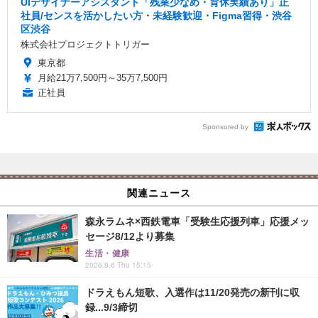
UIデザイナーアシスタント「残業少なめ・育休実績あり」正
社員/センスを活かしたい方・未経験歓迎・Figma習得・渋谷
区渋谷
株式会社プロジェクトトリガー
東京都
月給21万7,500円～35万7,500円
正社員
Sponsored by
関連ニュース
森永ラムネ×西鉄電車「受験生応援列車」応援メッ
セージ8/12より募集
生活・健康
2026.8.6 Thu 15:15
ドラえもん短歌、入選作は11/20発売の新刊に収
録...9/3締切