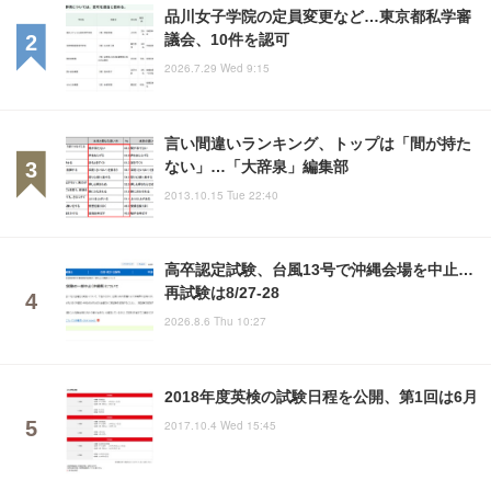
品川女子学院の定員変更など…東京都私学審
議会、10件を認可
2026.7.29 Wed 9:15
言い間違いランキング、トップは「間が持た
ない」…「大辞泉」編集部
2013.10.15 Tue 22:40
高卒認定試験、台風13号で沖縄会場を中止…
再試験は8/27-28
2026.8.6 Thu 10:27
2018年度英検の試験日程を公開、第1回は6月
2017.10.4 Wed 15:45