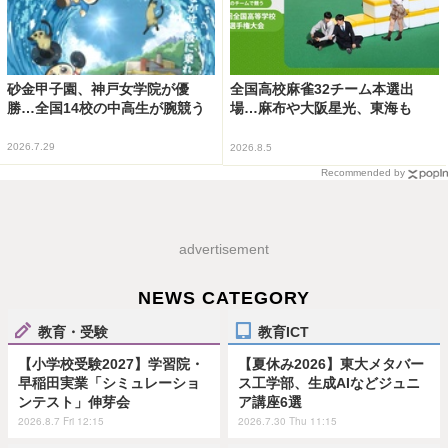
砂金甲子園、神戸女学院が優
全国高校麻雀32チーム本選出
勝…全国14校の中高生が腕競う
場…麻布や大阪星光、東海も
2026.7.29
2026.8.5
Recommended by
advertisement
NEWS CATEGORY
教育・受験
教育ICT
【小学校受験2027】学習院・
【夏休み2026】東大メタバー
早稲田実業「シミュレーショ
ス工学部、生成AIなどジュニ
ンテスト」伸芽会
ア講座6選
2026.8.7 Fri 12:15
2026.7.30 Thu 11:15