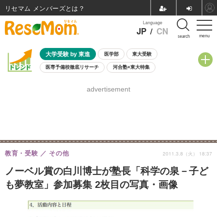
リセマム メンバーズ
Language
JP
/
CN
menu
search
大学受験 by 東進
医学部
東大受験
医専予備校徹底リサーチ
河合塾×東大特集
親子で考える大学選び
高校受験
中学受験
小学校受験
advertisement
共通テスト
夏休み
8月開催学校説明会・相談会
8月開催イベント・WS
全国公立高校 過去問
人気記事
自由研究教材（小学生向け）
自由研究教材（中学生向け）
ランキング
教育・受験
その他
2011.3.8（火） 18:37
ノーベル賞の白川博士が塾長「科学の泉－子ど
も夢教室」参加募集 2枚目の写真・画像