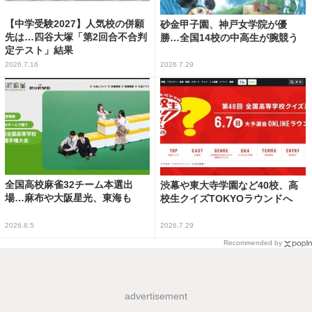
【中学受験2027】人気校の併願
砂金甲子園、神戸女学院が優
先は…四谷大塚「第2回合不合判
勝…全国14校の中高生が腕競う
定テスト」結果
2026.7.16
2026.7.29
全国高校麻雀32チーム本選出
渋幕や東大寺学園など40校、高
場…麻布や大阪星光、東海も
校生クイズTOKYOラウンドへ
2026.8.5
2026.7.29
Recommended by
advertisement