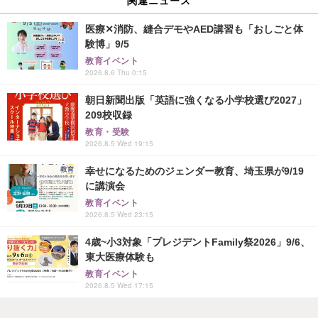
関連ニュース
医療✕消防、縫合デモやAED講習も「おしごと体
験博」9/5
教育イベント
2026.8.6 Thu 0:15
朝日新聞出版「英語に強くなる小学校選び2027」
209校収録
教育・受験
2026.8.5 Wed 19:15
幸せになるためのジェンダー教育、埼玉県が9/19
に講演会
教育イベント
2026.8.5 Wed 23:15
4歳~小3対象「プレジデントFamily祭2026」9/6、
東大医療体験も
教育イベント
2026.8.5 Wed 17:15