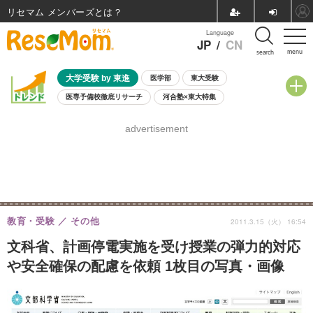
リセマム メンバーズ
Language
JP
/
CN
menu
search
大学受験 by 東進
医学部
東大受験
医専予備校徹底リサーチ
河合塾×東大特集
親子で考える大学選び
高校受験
中学受験
小学校受験
advertisement
共通テスト
夏休み
8月開催学校説明会・相談会
8月開催イベント・WS
全国公立高校 過去問
人気記事
自由研究教材（小学生向け）
自由研究教材（中学生向け）
ランキング
教育・受験
その他
2011.3.15（火） 16:54
文科省、計画停電実施を受け授業の弾力的対応
や安全確保の配慮を依頼 1枚目の写真・画像