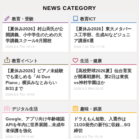
NEWS CATEGORY
教育・受験
教育ICT
【夏休み2026】村山斉氏が公
【夏休み2026】東大メタバー
開講義、小中学生のための大
ス工学部、生成AIなどジュニ
学講義スクール9月開校
ア講座6選
2026.8.6 Thu 19:15
2026.7.30 Thu 11:15
教育イベント
生活・健康
【夏休み2026】ピアノ未経験
【高校野球2026夏】仙台育英
でも楽しめる「AI Duo
が開幕戦勝利、第2日は東筑
Piano」横浜みなとみらい
vs神村学園ほか
8/31まで
2026.8.5 Wed 20:32
2026.8.6 Thu 19:45
デジタル生活
趣味・娯楽
Google、アプリ向け年齢確認
ドラえもん短歌、入選作は
APIを年内に世界展開…未成年
11/20発売の新刊に収録…9/3
者保護を強化
締切
2026.7.31 Fri 13:45
2026.8.6 Thu 15:15