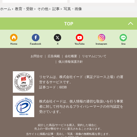
ホーム
›
教育・受験
›
その他
›
記事
›
写真・画像
TOP
Home
Facebook
X
YouTube
Instagram
line
お問合せ
広告掲載
会社概要
リセマムについて
個人情報保護方針
リセマムは、株式会社イード（東証グロース上場）の運
営するサービスです。
証券コード：6038
株式会社イードは、個人情報の適切な取扱いを行う事業
者に対して付与されるプライバシーマークの付与認定を
受けています。
紹介した商品/サービスを購入、契約した場合に、
売上の一部が弊社サイトに還元されることがあります。
当サイトに掲載の記事・見出し・写真・画像の無断転載を禁じます。