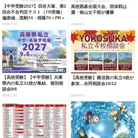
【中学受験2027】四谷大塚、第2
高校囲碁全国大会、団体戦は
回合不合判定テスト（7/5実施）
灘・南山女子部が優勝
偏差値…筑駒74・桜蔭70＜PR＞
2026.7.10
2026.8.5
【高校受験】【中学受験】兵庫
【高校受験】横須賀の私立4校が
県内の私立31校が集結、個別相
参加…合同相談会10/12
談会9/6
2026.7.28
2026.8.5