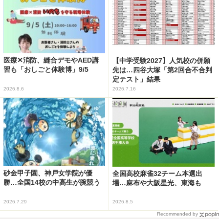
医療✕消防、縫合デモやAED講
【中学受験2027】人気校の併願
習も「おしごと体験博」9/5
先は…四谷大塚「第2回合不合判
定テスト」結果
2026.8.6
2026.7.16
砂金甲子園、神戸女学院が優
全国高校麻雀32チーム本選出
勝…全国14校の中高生が腕競う
場…麻布や大阪星光、東海も
2026.7.29
2026.8.5
Recommended by