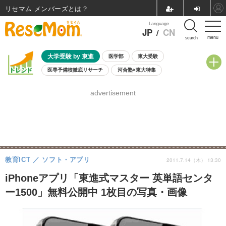
リセマム メンバーズ
Language
JP
/
CN
menu
search
大学受験 by 東進
医学部
東大受験
医専予備校徹底リサーチ
河合塾×東大特集
親子で考える大学選び
高校受験
中学受験
小学校受験
advertisement
共通テスト
夏休み
8月開催学校説明会・相談会
8月開催イベント・WS
全国公立高校 過去問
人気記事
自由研究教材（小学生向け）
自由研究教材（中学生向け）
ランキング
教育ICT
ソフト・アプリ
2011.7.14（木） 13:30
iPhoneアプリ「東進式マスター 英単語センタ
ー1500」無料公開中 1枚目の写真・画像