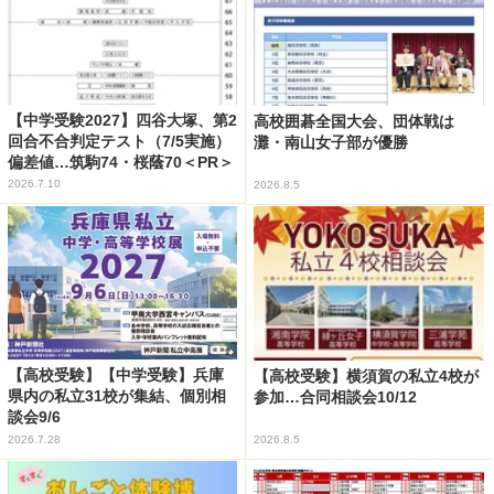
【中学受験2027】四谷大塚、第2
高校囲碁全国大会、団体戦は
回合不合判定テスト（7/5実施）
灘・南山女子部が優勝
偏差値…筑駒74・桜蔭70＜PR＞
2026.7.10
2026.8.5
【高校受験】【中学受験】兵庫
【高校受験】横須賀の私立4校が
県内の私立31校が集結、個別相
参加…合同相談会10/12
談会9/6
2026.7.28
2026.8.5