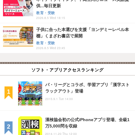
供...毎日更新
教育・受験
2026.8.5 Wed 18:15
子供に合った本選びを支援「ヨンデミーレベル本
棚」くまざわ書店で展開
教育・受験
2026.8.5 Wed 23:45
ソフト・アプリアクセスランキング
パ・リーグとコラボ、学習アプリ「漢字スト
ラックアウト」登場
2015.9.1 Tue 14:00
漢検協会初の公式iPhoneアプリ登場、全級1
万5,000問を収録
2014.11.20 Thu 12:00