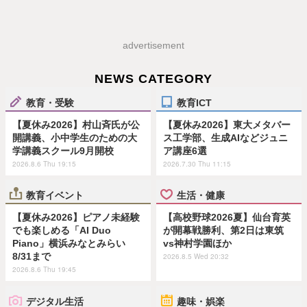
advertisement
NEWS CATEGORY
教育・受験
教育ICT
【夏休み2026】村山斉氏が公
【夏休み2026】東大メタバー
開講義、小中学生のための大
ス工学部、生成AIなどジュニ
学講義スクール9月開校
ア講座6選
2026.8.6 Thu 19:15
2026.7.30 Thu 11:15
教育イベント
生活・健康
【夏休み2026】ピアノ未経験
【高校野球2026夏】仙台育英
でも楽しめる「AI Duo
が開幕戦勝利、第2日は東筑
Piano」横浜みなとみらい
vs神村学園ほか
8/31まで
2026.8.5 Wed 20:32
2026.8.6 Thu 19:45
デジタル生活
趣味・娯楽