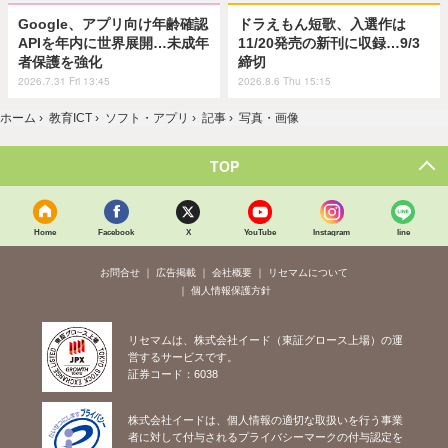
Google、アプリ向け年齢確認
ドラえもん短歌、入選作は
APIを年内に世界展開…未成年
11/20発売の新刊に収録…9/3
者保護を強化
締切
2026.7.31 Fri 13:45
2026.8.6 Thu 15:15
ホーム
›
教育ICT
›
ソフト・アプリ
›
記事
›
写真・画像
TOP
Home
Facebook
X
YouTube
Instagram
line
お問合せ
広告掲載
会社概要
リセマムについて
個人情報保護方針
リセマムは、株式会社イード（東証グロース上場）の運
営するサービスです。
証券コード：6038
株式会社イードは、個人情報の適切な取扱いを行う事業
者に対して付与されるプライバシーマークの付与認定を