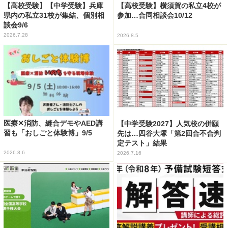
【高校受験】【中学受験】兵庫
【高校受験】横須賀の私立4校が
県内の私立31校が集結、個別相
参加…合同相談会10/12
談会9/6
2026.7.28
2026.8.5
医療✕消防、縫合デモやAED講
【中学受験2027】人気校の併願
習も「おしごと体験博」9/5
先は…四谷大塚「第2回合不合判
定テスト」結果
2026.8.6
2026.7.16