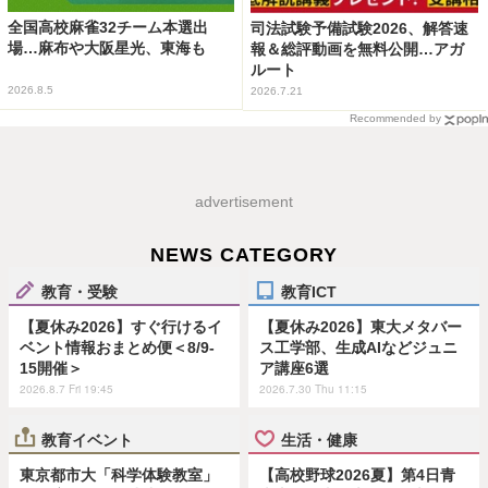
全国高校麻雀32チーム本選出
司法試験予備試験2026、解答速
場…麻布や大阪星光、東海も
報＆総評動画を無料公開…アガ
ルート
2026.8.5
2026.7.21
Recommended by
advertisement
NEWS CATEGORY
教育・受験
教育ICT
【夏休み2026】すぐ行けるイ
【夏休み2026】東大メタバー
ベント情報おまとめ便＜8/9-
ス工学部、生成AIなどジュニ
15開催＞
ア講座6選
2026.8.7 Fri 19:45
2026.7.30 Thu 11:15
教育イベント
生活・健康
東京都市大「科学体験教室」
【高校野球2026夏】第4日青