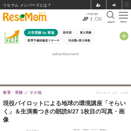
リセマム メンバーズ
Language
JP
/
CN
menu
search
大学受験 by 東進
医学部
東大受験
医専予備校徹底リサーチ
河合塾×東大特集
親子で考える大学選び
高校受験
中学受験
小学校受験
advertisement
共通テスト
夏休み
8月開催学校説明会・相談会
8月開催イベント・WS
全国公立高校 過去問
人気記事
自由研究教材（小学生向け）
自由研究教材（中学生向け）
ランキング
教育・受験
その他
2011.8.10（水） 12:30
現役パイロットによる地球の環境講座「そらい
く」＆生演奏つきの朗読8/27 1枚目の写真・画
像