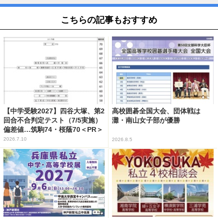
こちらの記事もおすすめ
【中学受験2027】四谷大塚、第2
高校囲碁全国大会、団体戦は
回合不合判定テスト（7/5実施）
灘・南山女子部が優勝
偏差値…筑駒74・桜蔭70＜PR＞
2026.7.10
2026.8.5