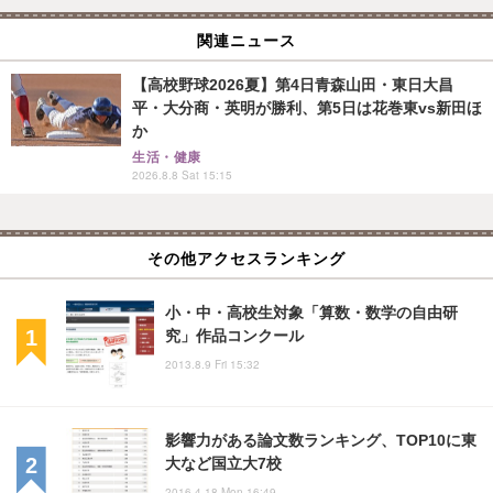
関連ニュース
【高校野球2026夏】第4日青森山田・東日大昌
平・大分商・英明が勝利、第5日は花巻東vs新田ほ
か
生活・健康
2026.8.8 Sat 15:15
その他アクセスランキング
小・中・高校生対象「算数・数学の自由研
究」作品コンクール
2013.8.9 Fri 15:32
影響力がある論文数ランキング、TOP10に東
大など国立大7校
2016.4.18 Mon 16:49