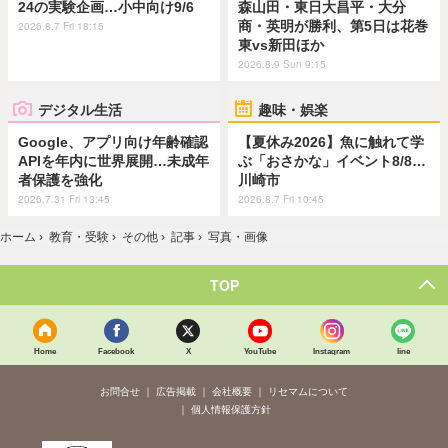
24の実験企画…小中向け9/6
森山田・東日大昌平・大分
商・英明が勝利、第5日は花巻
2026.8.7 Fri 18:15
東vs新田ほか
2026.8.9 Sun 9:15
デジタル生活
趣味・娯楽
Google、アプリ向け年齢確認
【夏休み2026】魚に触れて学
APIを年内に世界展開…未成年
ぶ「おさかな」イベント8/8…
者保護を強化
川崎市
2026.7.31 Fri 13:45
2026.8.7 Fri 10:45
ホーム
›
教育・受験
›
その他
›
記事
›
写真・画像
TOP
Home
Facebook
X
YouTube
Instagram
line
お問合せ
広告掲載
会社概要
リセマムについて
個人情報保護方針