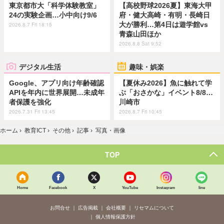
東京都市大「科学体験教室」
【高校野球2026夏】東海大甲
24の実験企画…小中向け9/6
府・健大高崎・有明・長崎日
大が勝利…第4日は遊学館vs
2026.8.7 Fri 18:15
青森山田ほか
2026.8.8 Sat 9:52
デジタル生活
趣味・娯楽
Google、アプリ向け年齢確認
【夏休み2026】魚に触れて学
APIを年内に世界展開…未成年
ぶ「おさかな」イベント8/8…
者保護を強化
川崎市
2026.7.31 Fri 13:45
2026.8.7 Fri 10:45
ホーム
›
教育ICT
›
その他
›
記事
›
写真・画像
TOP
Home
Facebook
X
YouTube
Instagram
line
お問合せ
広告掲載
会社概要
リセマムについて
個人情報保護方針