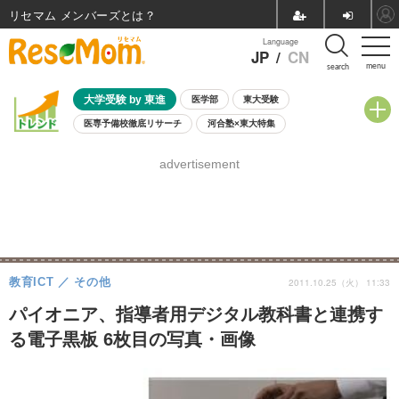
リセマム メンバーズ
Language
JP
/
CN
menu
search
大学受験 by 東進
医学部
東大受験
医専予備校徹底リサーチ
河合塾×東大特集
親子で考える大学選び
高校受験
中学受験
小学校受験
advertisement
共通テスト
夏休み
8月開催学校説明会・相談会
8月開催イベント・WS
全国公立高校 過去問
人気記事
自由研究教材（小学生向け）
自由研究教材（中学生向け）
ランキング
教育ICT
その他
2011.10.25（火） 11:33
パイオニア、指導者用デジタル教科書と連携す
る電子黒板 6枚目の写真・画像