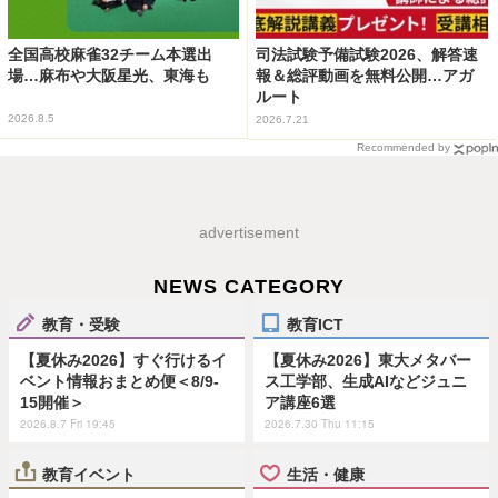
全国高校麻雀32チーム本選出
司法試験予備試験2026、解答速
場…麻布や大阪星光、東海も
報＆総評動画を無料公開…アガ
ルート
2026.8.5
2026.7.21
Recommended by
advertisement
NEWS CATEGORY
教育・受験
教育ICT
【夏休み2026】すぐ行けるイ
【夏休み2026】東大メタバー
ベント情報おまとめ便＜8/9-
ス工学部、生成AIなどジュニ
15開催＞
ア講座6選
2026.8.7 Fri 19:45
2026.7.30 Thu 11:15
教育イベント
生活・健康