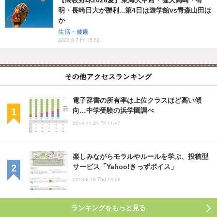
【高校野球2026夏】東海大甲府・健大高崎・有
明・長崎日大が勝利...第4日は遊学館vs青森山田ほ
か
生活・健康
2026.8.7 Fri 15:52
その他アクセスランキング
電子辞書の所有率は上位クラスほど高い傾
向…中学受験の浜学園調べ
2014.11.21 Fri 11:47
楽しみながらモラルやルールを学ぶ、投稿型
サービス「Yahoo!きっずボイス」
2013.9.19 Thu 14:59
ランキングをもっと見る