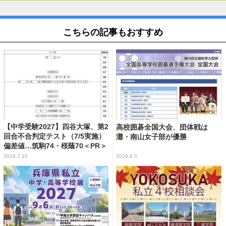
こちらの記事もおすすめ
【中学受験2027】四谷大塚、第2
高校囲碁全国大会、団体戦は
回合不合判定テスト（7/5実施）
灘・南山女子部が優勝
偏差値…筑駒74・桜蔭70＜PR＞
2026.7.10
2026.8.5