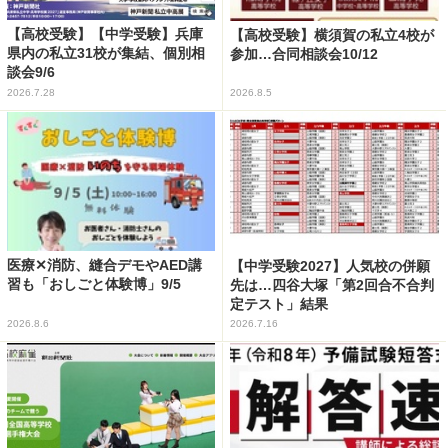
【高校受験】【中学受験】兵庫
【高校受験】横須賀の私立4校が
県内の私立31校が集結、個別相
参加…合同相談会10/12
談会9/6
2026.7.28
2026.8.5
医療✕消防、縫合デモやAED講
【中学受験2027】人気校の併願
習も「おしごと体験博」9/5
先は…四谷大塚「第2回合不合判
定テスト」結果
2026.8.6
2026.7.16