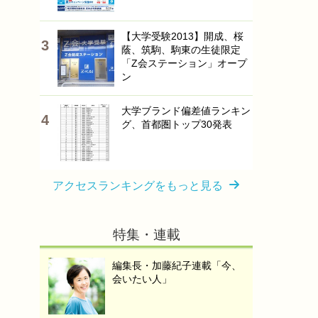
【大学受験2013】開成、桜
蔭、筑駒、駒東の生徒限定
「Z会ステーション」オープ
ン
大学ブランド偏差値ランキン
グ、首都圏トップ30発表
アクセスランキングをもっと見る
特集・連載
編集長・加藤紀子連載「今、
会いたい人」