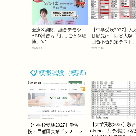
医療✕消防、縫合デモや
【中学受験2027】人
AED講習も「おしごと体験
併願先は…四谷大塚「
博」9/5
回合不合判定テスト
2026.8.6
2026.7.16
模擬試験（模試）
【大学受験2027】駿
【小学校受験2027】学習
atama＋共テ模試＜私
院・早稲田実業「シミュレ