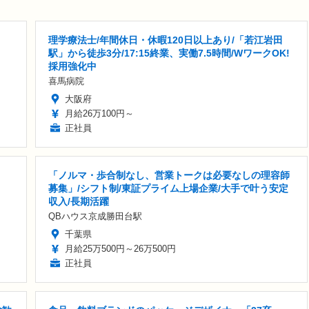
理学療法士/年間休日・休暇120日以上あり/「若江岩田
駅」から徒歩3分/17:15終業、実働7.5時間/WワークOK!
採用強化中
喜馬病院
大阪府
月給26万100円～
正社員
「ノルマ・歩合制なし、営業トークは必要なしの理容師
募集」/シフト制/東証プライム上場企業/大手で叶う安定
収入/長期活躍
QBハウス京成勝田台駅
千葉県
月給25万500円～26万500円
正社員