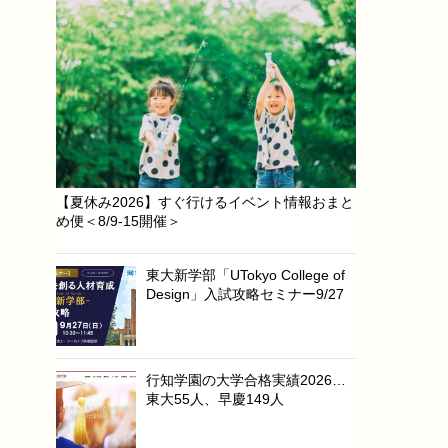
【夏休み2026】すぐ行けるイベント情報おまと
め便＜8/9-15開催＞
東大新学部「UTokyo College of
Design」入試攻略セミナー9/27
行知学園の大学合格実績2026…
東大55人、早慶149人