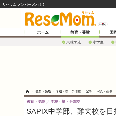
リセマム メンバーズ
ホーム
教育・受験
国
未就学児
小学生
ホーム
›
教育・受験
›
学校・塾・予備校
›
記事
›
写真・画像
教育・受験
学校・塾・予備校
SAPIX中学部、難関校を目