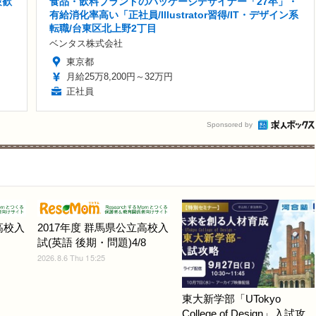
験歓
食品・飲料ブランドのパッケージデザイナー「27卒」・
有給消化率高い「正社員/Illustrator習得/IT・デザイン系
転職/台東区北上野2丁目
ベンタス株式会社
東京都
月給25万8,200円～32万円
正社員
Sponsored by
高校入
2017年度 群馬県公立高校入
試(英語 後期・問題)4/8
2026.8.6 Thu 15:25
東大新学部「UTokyo
College of Design」入試攻