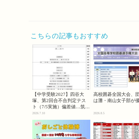
こちらの記事もおすすめ
【中学受験2027】四谷大
高校囲碁全国大会、
塚、第2回合不合判定テス
は灘・南山女子部が
ト（7/5実施）偏差値…筑駒
74・桜蔭70＜PR＞
2026.7.10
2026.8.5