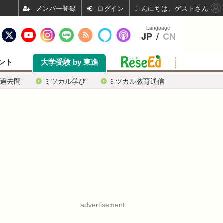
ログイン
こんにちは、ゲストさん
Language
JP
/
CN
ント
大学受験 by 東進
過去問
ミツカル学び
ミツカル教育通信
advertisement