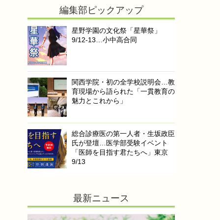
編集部ピックアップ
星野学園の文化祭「星華祭」
9/12-13…小中高合同
関西学院・初の全学校説明会…教
育現場から語られた「一貫教育の
魅力とこれから」
総合診療医の第一人者・生坂政臣
氏が登壇…医学部受験イベント
「医師を目指す君たちへ」東京
9/13
最新ニュース