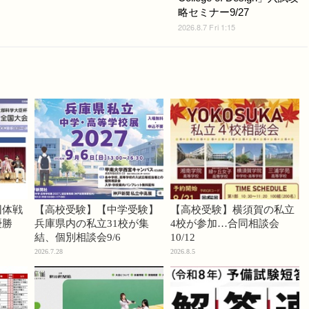
略セミナー9/27
2026.8.7 Fri 1:15
団体戦
【高校受験】【中学受験】
【高校受験】横須賀の私立
優勝
兵庫県内の私立31校が集
4校が参加…合同相談会
結、個別相談会9/6
10/12
2026.7.28
2026.8.5