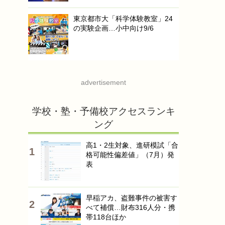
東京都市大「科学体験教室」24
の実験企画…小中向け9/6
advertisement
学校・塾・予備校アクセスランキ
ング
高1・2生対象、進研模試「合
格可能性偏差値」（7月）発
表
早稲アカ、盗難事件の被害す
べて補償…財布316人分・携
帯118台ほか