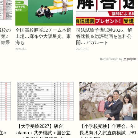
気校の
全国高校麻雀32チーム本選
司法試験予備試験2026、解
第2
出場…麻布や大阪星光、東
答速報＆総評動画を無料公
」結果
海も
開…アガルート
2026.8.5
2026.7.21
Recommended by
台
【大学受験2027】駿台
【小学校受験】伸芽会、年
立＞
atama＋共テ模試＜国公立
長児向け入試直前模試…9/1