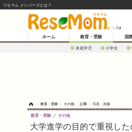
リセマム メンバーズ
ホーム
教育・受験
国
未就学児
小学生
ホーム
›
教育・受験
›
その他
›
記事
›
写真・画像
教育・受験
その他
大学進学の目的で重視した