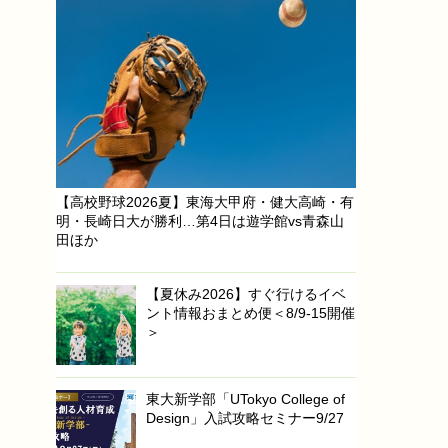
【高校野球2026夏】東海大甲府・健大高崎・有
明・長崎日大が勝利…第4日は遊学館vs青森山
田ほか
【夏休み2026】すぐ行けるイベ
ント情報おまとめ便＜8/9-15開催
＞
東大新学部「UTokyo College of
Design」入試攻略セミナー9/27