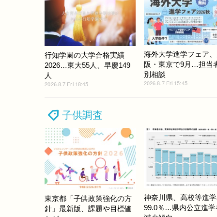
海外大学進学フェア、
行知学園の大学合格実績
阪・東京で9月…担当
2026…東大55人、早慶149
別相談
人
2026.8.7 Fri 15:45
2026.8.7 Fri 18:45
子供調査
神奈川県、高校等進学
東京都「子供政策強化の方
99.0％…県内公立進
針」最新版、課題や目標値