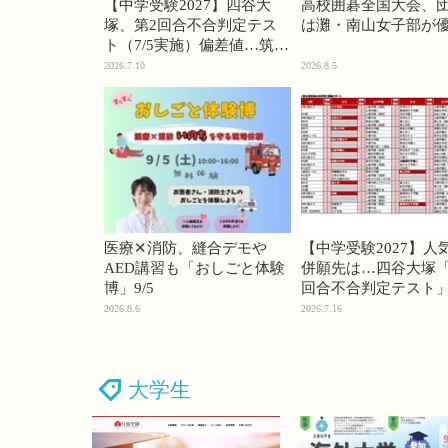
【中学受験2027】四谷大
高校囲碁全国大会、
塚、第2回合不合判定テス
は灘・南山女子部が
ト（7/5実施）偏差値…筑駒
74・桜蔭70＜PR＞
2026.7.10
2026.8.5
医療✕消防、縫合デモや
【中学受験2027】人
AED講習も「おしごと体験
併願先は…四谷大塚「
博」9/5
回合不合判定テスト
2026.8.6
2026.7.16
大学生