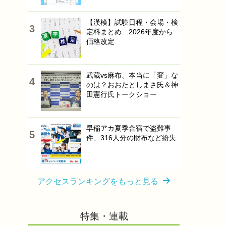
【漢検】試験日程・会場・検
定料まとめ…2026年度から
価格改定
武蔵vs麻布、本当に「変」な
のは？おおたとしまさ氏＆神
田憲行氏トークショー
早稲アカ夏季合宿で盗難事
件、316人分の財布など紛失
アクセスランキングをもっと見る
特集・連載