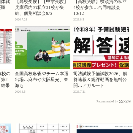
団体戦
【高校受験】【中学受験】
【高校受験】横須賀の私立
優勝
兵庫県内の私立31校が集
4校が参加…合同相談会
結、個別相談会9/6
10/12
2026.7.28
2026.8.5
気校の
全国高校麻雀32チーム本選
司法試験予備試験2026、解
第2
出場…麻布や大阪星光、東
答速報＆総評動画を無料公
」結果
海も
開…アガルート
2026.8.5
2026.7.21
Recommended by