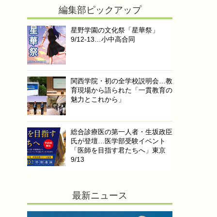
編集部ピックアップ
星野学園の文化祭「星華祭」
9/12-13…小中高合同
関西学院・初の全学校説明会…教
育現場から語られた「一貫教育の
魅力とこれから」
総合診療医の第一人者・生坂政臣
氏が登壇…医学部受験イベント
「医師を目指す君たちへ」東京
9/13
最新ニュース