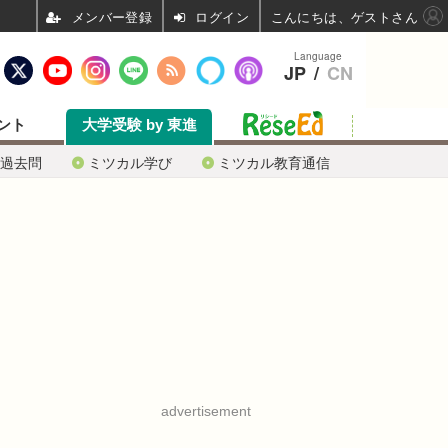
ログイン
こんにちは、ゲストさん
Language
JP
/
CN
ント
大学受験 by 東進
過去問
ミツカル学び
ミツカル教育通信
advertisement