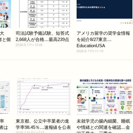
大
司法試験予備試験、短答式
アメリカ留学の奨学金情報
者と個
2,668人が合格…最高239点
を紹介8/27東京…
2026.8.7 Fri 13:45
EducationUSA
2026.8.7 Fri 11:15
率
東京都、公立中卒業者の進
未就学児の腸内細菌、睡眠
学者は
学率98.45％…速報値を公表
や情緒との関連を確認…金
2026.7.31 Fri 17:15