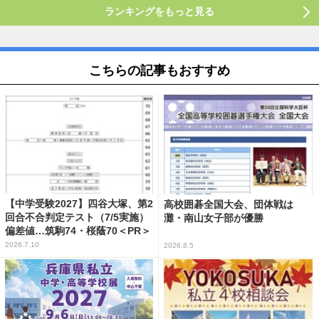
ランキングをもっと見る
こちらの記事もおすすめ
【中学受験2027】四谷大塚、第2
高校囲碁全国大会、団体戦は
回合不合判定テスト（7/5実施）
灘・南山女子部が優勝
偏差値…筑駒74・桜蔭70＜PR＞
2026.7.10
2026.8.5