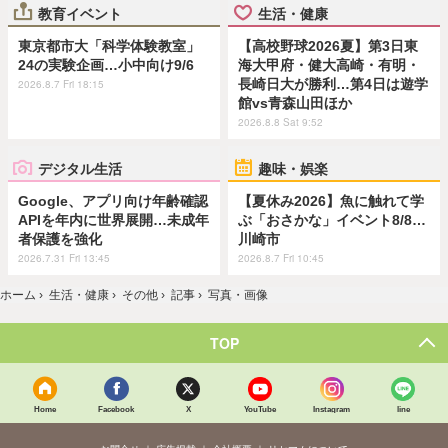
教育イベント
生活・健康
東京都市大「科学体験教室」
【高校野球2026夏】第3日東
24の実験企画…小中向け9/6
海大甲府・健大高崎・有明・
長崎日大が勝利…第4日は遊学
2026.8.7 Fri 18:15
館vs青森山田ほか
2026.8.8 Sat 9:52
デジタル生活
趣味・娯楽
Google、アプリ向け年齢確認
【夏休み2026】魚に触れて学
APIを年内に世界展開…未成年
ぶ「おさかな」イベント8/8…
者保護を強化
川崎市
2026.7.31 Fri 13:45
2026.8.7 Fri 10:45
ホーム
›
生活・健康
›
その他
›
記事
›
写真・画像
TOP
Home
Facebook
X
YouTube
Instagram
line