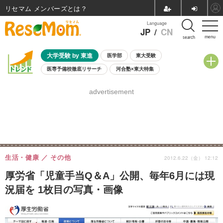
リセマム メンバーズ
Language
JP
/
CN
menu
search
大学受験 by 東進
医学部
東大受験
医専予備校徹底リサーチ
河合塾×東大特集
親子で考える大学選び
高校受験
中学受験
小学校受験
advertisement
共通テスト
夏休み
8月開催学校説明会・相談会
8月開催イベント・WS
全国公立高校 過去問
人気記事
自由研究教材（小学生向け）
自由研究教材（中学生向け）
ランキング
生活・健康
その他
2012.6.22（金） 12:12
厚労省「児童手当Q＆A」公開、毎年6月には現
況届を 1枚目の写真・画像