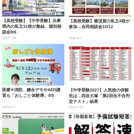
【高校受験】【中学受験】兵庫
【高校受験】横須賀の私立4校が
県内の私立31校が集結、個別相
参加…合同相談会10/12
談会9/6
2026.7.28
2026.8.5
医療✕消防、縫合デモやAED講
【中学受験2027】人気校の併願
習も「おしごと体験博」9/5
先は…四谷大塚「第2回合不合判
定テスト」結果
2026.8.6
2026.7.16