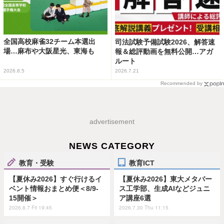
全国高校麻雀32チーム本選出
司法試験予備試験2026、解答速
場…麻布や大阪星光、東海も
報＆総評動画を無料公開…アガ
ルート
2026.8.5
2026.7.21
Recommended by
advertisement
NEWS CATEGORY
教育・受験
教育ICT
【夏休み2026】すぐ行けるイ
【夏休み2026】東大メタバー
ベント情報おまとめ便＜8/9-
ス工学部、生成AIなどジュニ
15開催＞
ア講座6選
2026.8.7 Fri 19:45
2026.7.30 Thu 11:15