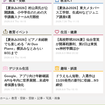
教育・受験
教育ICT
【夏休み2026】村山斉氏が公
【夏休み2026】東大メタバー
開講義、小中学生のための大
ス工学部、生成AIなどジュニ
学講義スクール9月開校
ア講座6選
2026.8.6 Thu 19:15
2026.7.30 Thu 11:15
教育イベント
生活・健康
【夏休み2026】ピアノ未経験
【高校野球2026夏】仙台育英
でも楽しめる「AI Duo
が開幕戦勝利、第2日は東筑
Piano」横浜みなとみらい
vs神村学園ほか
8/31まで
2026.8.5 Wed 20:32
2026.8.6 Thu 19:45
デジタル生活
趣味・娯楽
Google、アプリ向け年齢確認
ドラえもん短歌、入選作は
APIを年内に世界展開…未成年
11/20発売の新刊に収録…9/3
者保護を強化
締切
2026.7.31 Fri 13:45
2026.8.6 Thu 15:15
ホーム
›
教育・受験
›
受験
›
記事
›
写真・画像