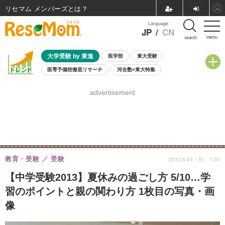
リセマム メンバーズ
Language
JP
/
CN
menu
search
大学受験 by 東進
医学部
東大受験
医専予備校徹底リサーチ
河合塾×東大特集
親子で考える大学選び
高校受験
中学受験
小学校受験
advertisement
共通テスト
夏休み
8月開催学校説明会・相談会
8月開催イベント・WS
全国公立高校 過去問
人気記事
自由研究教材（小学生向け）
自由研究教材（中学生向け）
ランキング
教育・受験
受験
2012.6.25（月） 7:00
【中学受験2013】夏休みの過ごし方 5/10…学
習のポイントと親の関わり方 1枚目の写真・画
像