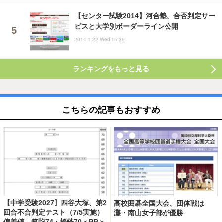
【センター試験2014】河合塾、合否判定サー
ビスと大学別ボーダーライン公開
2014.1.22 Wed 15:36
ランキングをもっと見る
こちらの記事もおすすめ
【中学受験2027】四谷大塚、第2
高校囲碁全国大会、団体戦は
回合不合判定テスト（7/5実施）
灘・南山女子部が優勝
偏差値…筑駒74・桜蔭70＜PR＞