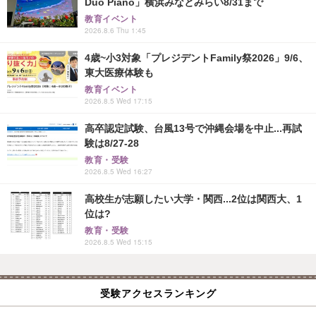
Duo Piano」横浜みなとみらい8/31まで
教育イベント
2026.8.6 Thu 1:45
4歳~小3対象「プレジデントFamily祭2026」9/6、
東大医療体験も
教育イベント
2026.8.5 Wed 17:15
高卒認定試験、台風13号で沖縄会場を中止...再試
験は8/27-28
教育・受験
2026.8.5 Wed 16:27
高校生が志願したい大学・関西...2位は関西大、1
位は?
教育・受験
2026.8.5 Wed 15:15
受験アクセスランキング