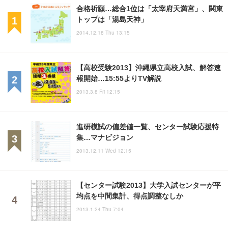
合格祈願…総合1位は「太宰府天満宮」、関東
トップは「湯島天神」
2014.12.18 Thu 13:15
【高校受験2013】沖縄県立高校入試、解答速
報開始…15:55よりTV解説
2013.3.8 Fri 12:15
進研模試の偏差値一覧、センター試験応援特
集…マナビジョン
2013.12.11 Wed 12:15
【センター試験2013】大学入試センターが平
均点を中間集計、得点調整なしか
2013.1.24 Thu 7:04