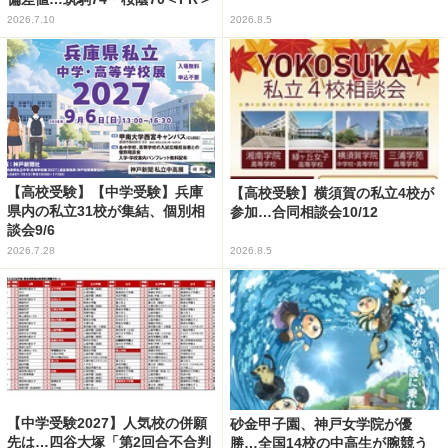
2026.7.10
2026.8.5
【高校受験】【中学受験】兵庫
【高校受験】横須賀の私立4校が
県内の私立31校が集結、個別相
参加…合同相談会10/12
談会9/6
2026.7.28
2026.8.5
【中学受験2027】人気校の併願
砂金甲子園、神戸女学院が優
先は…四谷大塚「第2回合不合判
勝…全国14校の中高生が腕競う