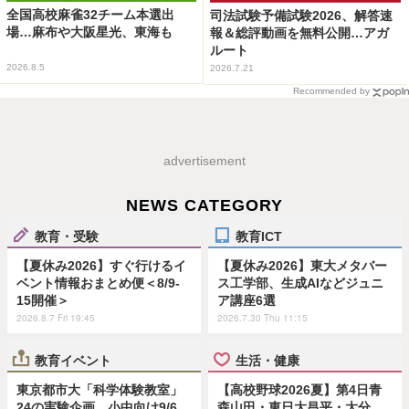
全国高校麻雀32チーム本選出
司法試験予備試験2026、解答速
場…麻布や大阪星光、東海も
報＆総評動画を無料公開…アガ
ルート
2026.8.5
2026.7.21
Recommended by
advertisement
NEWS CATEGORY
教育・受験
教育ICT
【夏休み2026】すぐ行けるイ
【夏休み2026】東大メタバー
ベント情報おまとめ便＜8/9-
ス工学部、生成AIなどジュニ
15開催＞
ア講座6選
2026.8.7 Fri 19:45
2026.7.30 Thu 11:15
教育イベント
生活・健康
東京都市大「科学体験教室」
【高校野球2026夏】第4日青
24の実験企画…小中向け9/6
森山田・東日大昌平・大分