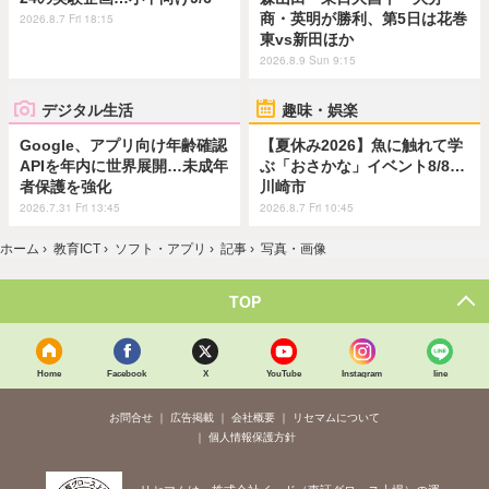
商・英明が勝利、第5日は花巻
2026.8.7 Fri 18:15
東vs新田ほか
2026.8.9 Sun 9:15
デジタル生活
趣味・娯楽
Google、アプリ向け年齢確認
【夏休み2026】魚に触れて学
APIを年内に世界展開…未成年
ぶ「おさかな」イベント8/8…
者保護を強化
川崎市
2026.7.31 Fri 13:45
2026.8.7 Fri 10:45
ホーム
›
教育ICT
›
ソフト・アプリ
›
記事
›
写真・画像
TOP
Home
Facebook
X
YouTube
Instagram
line
お問合せ
広告掲載
会社概要
リセマムについて
個人情報保護方針