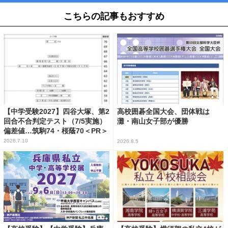
こちらの記事もおすすめ
【中学受験2027】四谷大塚、第2
高校囲碁全国大会、団体戦は
回合不合判定テスト（7/5実施）
灘・南山女子部が優勝
偏差値…筑駒74・桜蔭70＜PR＞
2026.7.10
2026.8.5