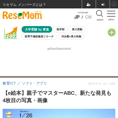
リセマム メンバーズ
Language
JP
/
CN
menu
search
大学受験 by 東進
医学部
東大受験
医専予備校徹底リサーチ
河合塾×東大特集
親子で考える大学選び
高校受験
中学受験
小学校受験
advertisement
共通テスト
夏休み
8月開催学校説明会・相談会
8月開催イベント・WS
全国公立高校 過去問
人気記事
自由研究教材（小学生向け）
自由研究教材（中学生向け）
ランキング
教育ICT
ソフト・アプリ
2012.9.15（土） 8:00
【e絵本】親子でマスターABC、新たな発見も
4枚目の写真・画像