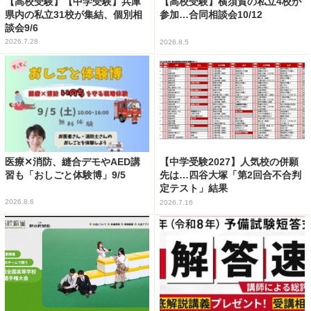
【高校受験】【中学受験】兵庫
【高校受験】横須賀の私立4校が
県内の私立31校が集結、個別相
参加…合同相談会10/12
談会9/6
2026.7.28
2026.8.5
医療✕消防、縫合デモやAED講
【中学受験2027】人気校の併願
習も「おしごと体験博」9/5
先は…四谷大塚「第2回合不合判
定テスト」結果
2026.8.6
2026.7.16