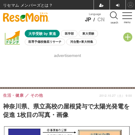
リセマム メンバーズ
Language
JP
/
CN
menu
search
大学受験 by 東進
医学部
東大受験
医専予備校徹底リサーチ
河合塾×東大特集
親子で考える大学選び
高校受験
中学受験
小学校受験
advertisement
共通テスト
夏休み
8月開催学校説明会・相談会
8月開催イベント・WS
全国公立高校 過去問
人気記事
自由研究教材（小学生向け）
自由研究教材（中学生向け）
ランキング
生活・健康
その他
2012.10.27（土） 9:00
神奈川県、県立高校の屋根貸与で太陽光発電を
促進 1枚目の写真・画像