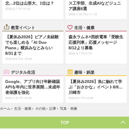
北…2位は山形大、1位は？
ス工学部、生成AIなどジュニ
ア講座6選
2026.8.7 Fri 10:15
2026.7.30 Thu 11:15
教育イベント
生活・健康
【夏休み2026】ピアノ未経験
森永ラムネ×西鉄電車「受験生
でも楽しめる「AI Duo
応援列車」応援メッセージ
Piano」横浜みなとみらい
8/12より募集
8/31まで
2026.8.7 Fri 9:15
2026.8.6 Thu 19:45
デジタル生活
趣味・娯楽
Google、アプリ向け年齢確認
【夏休み2026】魚に触れて学
APIを年内に世界展開…未成年
ぶ「おさかな」イベント8/8…
者保護を強化
川崎市
2026.7.31 Fri 13:45
2026.8.7 Fri 10:45
ホーム
›
生活・健康
›
その他
›
記事
›
写真・画像
TOP