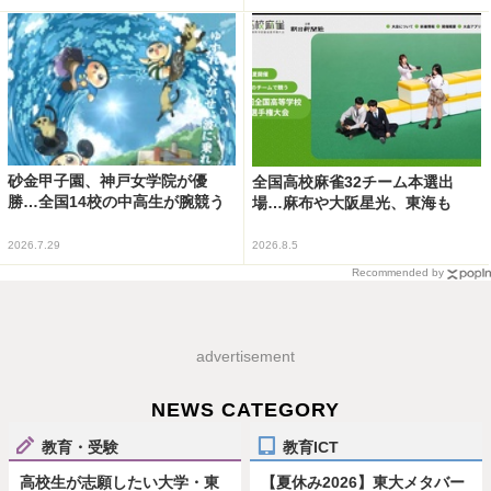
砂金甲子園、神戸女学院が優
全国高校麻雀32チーム本選出
勝…全国14校の中高生が腕競う
場…麻布や大阪星光、東海も
2026.7.29
2026.8.5
Recommended by
advertisement
NEWS CATEGORY
教育・受験
教育ICT
高校生が志願したい大学・東
【夏休み2026】東大メタバー