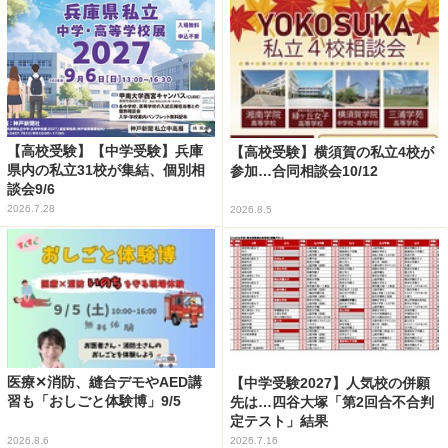
【高校受験】【中学受験】兵庫
【高校受験】横須賀の私立4校が
県内の私立31校が集結、個別相
参加…合同相談会10/12
談会9/6
2026.7.28
2026.8.5
医療✕消防、縫合デモやAED講
【中学受験2027】人気校の併願
習も「おしごと体験博」9/5
先は…四谷大塚「第2回合不合判
定テスト」結果
2026.8.6
2026.7.16