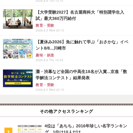
2026.8.6 Thu 15:15
【大学受験2027】名古屋商科大「特別奨学生入
試」最大360万円給付
教育・受験
2026.8.5 Wed 20:15
【夏休み2026】魚に触れて学ぶ「おさかな」イベ
ント8/8...川崎市
趣味・娯楽
2026.8.6 Thu 16:45
灘・渋幕など全国の中高生18名が入賞...京進「数
学解法コンテスト」結果発表
教育・受験
2026.8.5 Wed 22:15
その他アクセスランキング
4位は「あちち」2016年珍しい名字ランキン
グ、1位は10人だけ