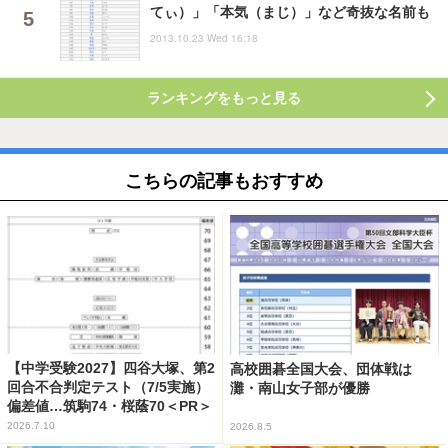
てぃ）」「本気（まじ）」など奇抜な名前も
2013.10.23 Wed 16:18
ランキングをもっと見る
こちらの記事もおすすめ
【中学受験2027】四谷大塚、第2
高校囲碁全国大会、団体戦は
回合不合判定テスト（7/5実施）
灘・南山女子部が優勝
偏差値…筑駒74・桜蔭70＜PR＞
2026.7.10
2026.8.5