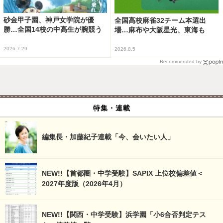
砂金甲子園、神戸女学院が優
全国高校麻雀32チーム本選出
勝…全国14校の中高生が腕競う
場…麻布や大阪星光、東海も
2026.7.29
2026.8.5
Recommended by
特集・連載
編集長・加藤紀子連載「今、会いたい人」
NEW!!【首都圏・中学受験】SAPIX 上位校偏差値＜
2027年度版（2026年4月）
NEW!!【関西・中学受験】浜学園「小6合否判定テス