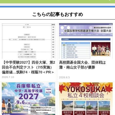
こちらの記事もおすすめ
【中学受験2027】四谷大塚、第2
高校囲碁全国大会、団体戦は
回合不合判定テスト（7/5実施）
灘・南山女子部が優勝
偏差値…筑駒74・桜蔭70＜PR＞
2026.7.10
2026.8.5