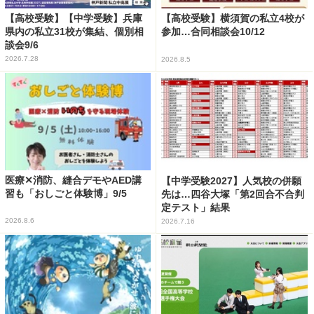
【高校受験】【中学受験】兵庫
【高校受験】横須賀の私立4校が
県内の私立31校が集結、個別相
参加…合同相談会10/12
談会9/6
2026.7.28
2026.8.5
医療✕消防、縫合デモやAED講
【中学受験2027】人気校の併願
習も「おしごと体験博」9/5
先は…四谷大塚「第2回合不合判
定テスト」結果
2026.8.6
2026.7.16