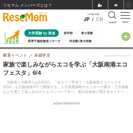
リセマム メンバーズ
Language
JP
/
CN
menu
search
大学受験 by 東進
医学部
東大受験
医専予備校徹底リサーチ
河合塾×東大特集
親子で考える大学選び
高校受験
中学受験
小学校受験
教育イベント
未就学児
2016.5.6 Fri 10:15
共通テスト
夏休み
8月開催学校説明会・相談会
家族で楽しみながらエコを学ぶ「大阪南港エコ
8月開催イベント・WS
全国公立高校 過去問
人気記事
フェスタ」6/4
自由研究教材（小学生向け）
自由研究教材（中学生向け）
ランキング
大阪府と大阪市らは6月4日、「知ろう！学ぼう！大阪南港エコフェスタ
2016」を大阪南港ATCで開催する。人力発電体験やエコカーの展示・工作体験
などを通して楽しみながらエコについて学べ、電力自由化に関するセミナーや
省エネ診断も行われる。
advertisement