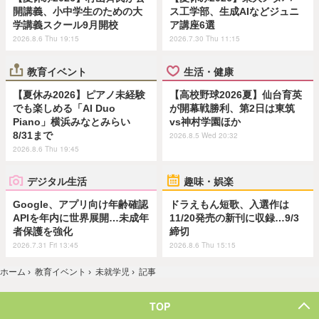
開講義、小中学生のための大
ス工学部、生成AIなどジュニ
学講義スクール9月開校
ア講座6選
2026.8.6 Thu 19:15
2026.7.30 Thu 11:15
教育イベント
生活・健康
【夏休み2026】ピアノ未経験
【高校野球2026夏】仙台育英
でも楽しめる「AI Duo
が開幕戦勝利、第2日は東筑
Piano」横浜みなとみらい
vs神村学園ほか
8/31まで
2026.8.5 Wed 20:32
2026.8.6 Thu 19:45
デジタル生活
趣味・娯楽
Google、アプリ向け年齢確認
ドラえもん短歌、入選作は
APIを年内に世界展開…未成年
11/20発売の新刊に収録…9/3
者保護を強化
締切
2026.7.31 Fri 13:45
2026.8.6 Thu 15:15
ホーム
›
教育イベント
›
未就学児
›
記事
TOP