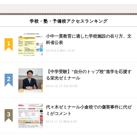
学校・塾・予備校アクセスランキング
小中一貫教育に適した学校施設の在り方、文
科省公表
2015.8.3 Mon 10:30
【中学受験】“自分のトップ校”進学を応援す
る栄光ゼミナール
2010.12.14 Tue 20:25
代々木ゼミナール小倉校での傷害事件に代ゼ
ミがコメント
2014.11.12 Wed 9:50