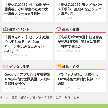
【夏休み2026】村山斉氏が公
【夏休み2026】東大メタバー
開講義、小中学生のための大
ス工学部、生成AIなどジュニ
学講義スクール9月開校
ア講座6選
2026.8.6 Thu 19:15
2026.7.30 Thu 11:15
教育イベント
生活・健康
【夏休み2026】ピアノ未経験
【高校野球2026夏】仙台育英
でも楽しめる「AI Duo
が開幕戦勝利、第2日は東筑
Piano」横浜みなとみらい
vs神村学園ほか
8/31まで
2026.8.5 Wed 20:32
2026.8.6 Thu 19:45
デジタル生活
趣味・娯楽
Google、アプリ向け年齢確認
ドラえもん短歌、入選作は
APIを年内に世界展開…未成年
11/20発売の新刊に収録…9/3
者保護を強化
締切
2026.7.31 Fri 13:45
2026.8.6 Thu 15:15
ホーム
›
教育・受験
›
学校・塾・予備校
›
記事
›
写真・画像