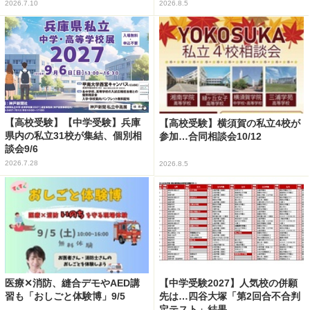
2026.7.10
2026.8.5
【高校受験】【中学受験】兵庫
【高校受験】横須賀の私立4校が
県内の私立31校が集結、個別相
参加…合同相談会10/12
談会9/6
2026.7.28
2026.8.5
医療✕消防、縫合デモやAED講
【中学受験2027】人気校の併願
習も「おしごと体験博」9/5
先は…四谷大塚「第2回合不合判
定テスト」結果