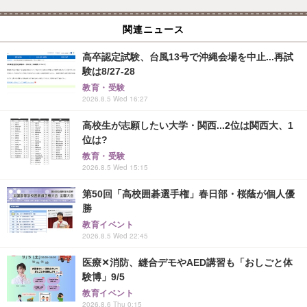
関連ニュース
高卒認定試験、台風13号で沖縄会場を中止...再試
験は8/27-28
教育・受験
2026.8.5 Wed 16:27
高校生が志願したい大学・関西...2位は関西大、1
位は?
教育・受験
2026.8.5 Wed 15:15
第50回「高校囲碁選手権」春日部・桜蔭が個人優
勝
教育イベント
2026.8.5 Wed 22:45
医療✕消防、縫合デモやAED講習も「おしごと体
験博」9/5
教育イベント
2026.8.6 Thu 0:15