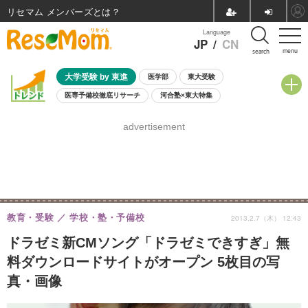
リセマム メンバーズ
Language
JP
/
CN
menu
search
大学受験 by 東進
医学部
東大受験
医専予備校徹底リサーチ
河合塾×東大特集
親子で考える大学選び
高校受験
中学受験
小学校受験
advertisement
共通テスト
夏休み
8月開催学校説明会・相談会
8月開催イベント・WS
全国公立高校 過去問
人気記事
自由研究教材（小学生向け）
自由研究教材（中学生向け）
ランキング
教育・受験
学校・塾・予備校
2013.2.7（木） 12:43
ドラゼミ新CMソング「ドラゼミできすぎ」無
料ダウンロードサイトがオープン 5枚目の写
真・画像