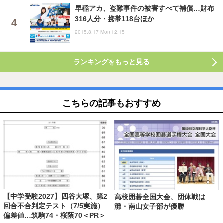
早稲アカ、盗難事件の被害すべて補償…財布
316人分・携帯118台ほか
2015.8.17 Mon 12:15
ランキングをもっと見る
こちらの記事もおすすめ
【中学受験2027】四谷大塚、第2
高校囲碁全国大会、団体戦は
回合不合判定テスト（7/5実施）
灘・南山女子部が優勝
偏差値…筑駒74・桜蔭70＜PR＞