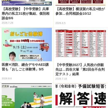
【高校受験】【中学受験】兵庫
【高校受験】横須賀の私立4校が
県内の私立31校が集結、個別相
参加…合同相談会10/12
談会9/6
2026.7.28
2026.8.5
医療✕消防、縫合デモやAED講
【中学受験2027】人気校の併願
習も「おしごと体験博」9/5
先は…四谷大塚「第2回合不合判
定テスト」結果
2026.8.6
2026.7.16