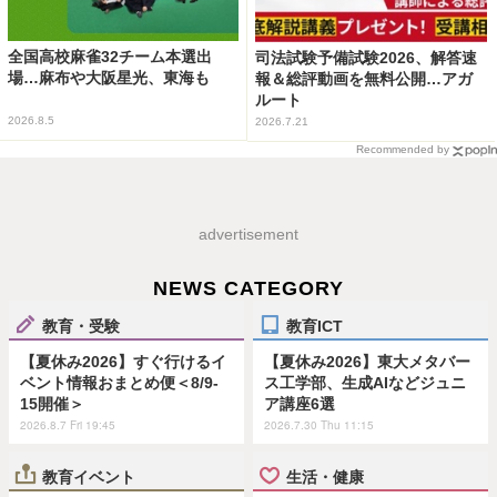
全国高校麻雀32チーム本選出
司法試験予備試験2026、解答速
場…麻布や大阪星光、東海も
報＆総評動画を無料公開…アガ
ルート
2026.8.5
2026.7.21
Recommended by
advertisement
NEWS CATEGORY
教育・受験
教育ICT
【夏休み2026】すぐ行けるイ
【夏休み2026】東大メタバー
ベント情報おまとめ便＜8/9-
ス工学部、生成AIなどジュニ
15開催＞
ア講座6選
2026.8.7 Fri 19:45
2026.7.30 Thu 11:15
教育イベント
生活・健康