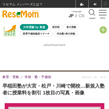
リセマム メンバーズ
Language
JP
/
CN
menu
search
大学受験 by 東進
医学部
東大受験
医専予備校徹底リサーチ
河合塾×東大特集
親子で考える大学選び
高校受験
中学受験
小学校受験
advertisement
共通テスト
夏休み
8月開催学校説明会・相談会
8月開催イベント・WS
全国公立高校 過去問
人気記事
自由研究教材（小学生向け）
自由研究教材（中学生向け）
ランキング
教育・受験
学校・塾・予備校
2013.2.7（木） 13:15
早稲田塾が大宮・松戸・川崎で開校…新規入塾
者に授業料を割引 1枚目の写真・画像