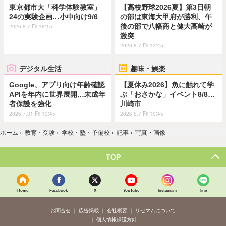
東京都市大「科学体験教室」
【高校野球2026夏】第3日朝
24の実験企画…小中向け9/6
の部は東海大甲府が勝利、午
後の部で八幡商と健大高崎が
2026.8.7 Fri 18:15
激突
2026.8.7 Fri 12:45
デジタル生活
趣味・娯楽
Google、アプリ向け年齢確認
【夏休み2026】魚に触れて学
APIを年内に世界展開…未成年
ぶ「おさかな」イベント8/8…
者保護を強化
川崎市
2026.7.31 Fri 13:45
2026.8.7 Fri 10:45
ホーム
›
教育・受験
›
学校・塾・予備校
›
記事
›
写真・画像
TOP
Home
Facebook
X
YouTube
Instagram
line
お問合せ
広告掲載
会社概要
リセマムについて
個人情報保護方針