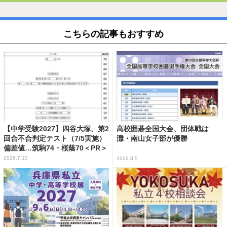
こちらの記事もおすすめ
【中学受験2027】四谷大塚、第2
高校囲碁全国大会、団体戦は
回合不合判定テスト（7/5実施）
灘・南山女子部が優勝
偏差値…筑駒74・桜蔭70＜PR＞
2026.7.10
2026.8.5