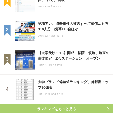
2013.8.20 Tue 12:11
早稲アカ、盗難事件の被害すべて補償…財布
316人分・携帯118台ほか
2015.8.17 Mon 12:15
【大学受験2013】開成、桜蔭、筑駒、駒東の
生徒限定「Z会ステーション」オープン
2012.7.9 Mon 14:40
大学ブランド偏差値ランキング、首都圏トッ
プ30発表
2011.11.9 Wed 17:39
ランキングをもっと見る