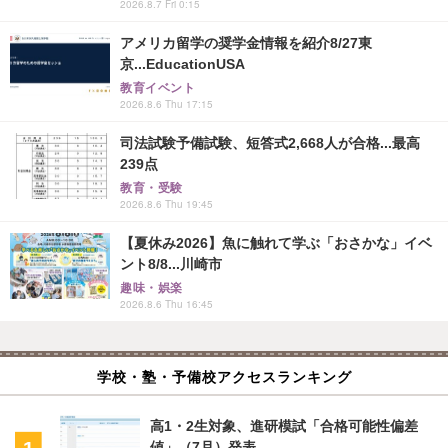
2026.8.7 Fri 0:15
アメリカ留学の奨学金情報を紹介8/27東
京...EducationUSA
教育イベント
2026.8.6 Thu 17:15
司法試験予備試験、短答式2,668人が合格...最高
239点
教育・受験
2026.8.6 Thu 19:45
【夏休み2026】魚に触れて学ぶ「おさかな」イベ
ント8/8...川崎市
趣味・娯楽
2026.8.6 Thu 16:45
学校・塾・予備校アクセスランキング
高1・2生対象、進研模試「合格可能性偏差
値」（7月）発表