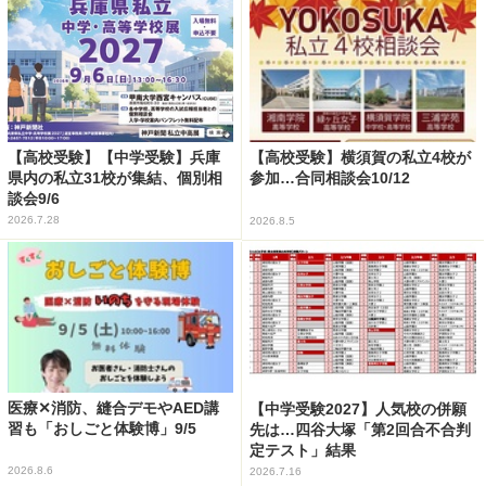
【高校受験】【中学受験】兵庫
【高校受験】横須賀の私立4校が
県内の私立31校が集結、個別相
参加…合同相談会10/12
談会9/6
2026.7.28
2026.8.5
医療✕消防、縫合デモやAED講
【中学受験2027】人気校の併願
習も「おしごと体験博」9/5
先は…四谷大塚「第2回合不合判
定テスト」結果
2026.8.6
2026.7.16