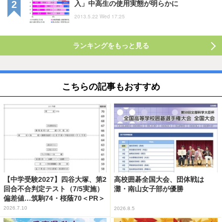
入」中高生の使用実態が明らかに
2013.5.22 Wed 17:25
ランキングをもっと見る
こちらの記事もおすすめ
【中学受験2027】四谷大塚、第2
高校囲碁全国大会、団体戦は
回合不合判定テスト（7/5実施）
灘・南山女子部が優勝
偏差値…筑駒74・桜蔭70＜PR＞
2026.7.10
2026.8.5