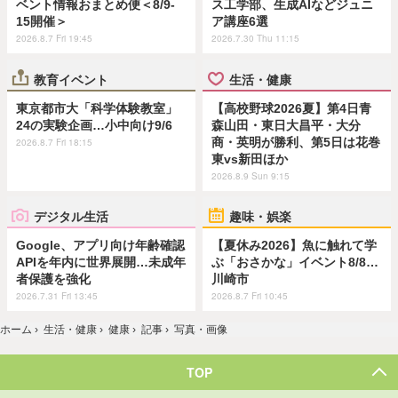
ベント情報おまとめ便＜8/9-
ス工学部、生成AIなどジュニ
15開催＞
ア講座6選
2026.8.7 Fri 19:45
2026.7.30 Thu 11:15
教育イベント
生活・健康
東京都市大「科学体験教室」
【高校野球2026夏】第4日青
24の実験企画…小中向け9/6
森山田・東日大昌平・大分
商・英明が勝利、第5日は花巻
2026.8.7 Fri 18:15
東vs新田ほか
2026.8.9 Sun 9:15
デジタル生活
趣味・娯楽
Google、アプリ向け年齢確認
【夏休み2026】魚に触れて学
APIを年内に世界展開…未成年
ぶ「おさかな」イベント8/8…
者保護を強化
川崎市
2026.7.31 Fri 13:45
2026.8.7 Fri 10:45
ホーム
›
生活・健康
›
健康
›
記事
›
写真・画像
TOP