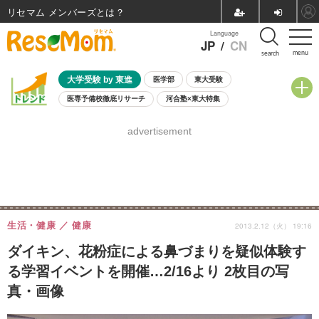
リセマム メンバーズ
Language
JP
/
CN
menu
search
大学受験 by 東進
医学部
東大受験
医専予備校徹底リサーチ
河合塾×東大特集
親子で考える大学選び
高校受験
中学受験
小学校受験
advertisement
共通テスト
夏休み
8月開催学校説明会・相談会
8月開催イベント・WS
全国公立高校 過去問
人気記事
自由研究教材（小学生向け）
自由研究教材（中学生向け）
ランキング
生活・健康
健康
2013.2.12（火） 19:16
ダイキン、花粉症による鼻づまりを疑似体験す
る学習イベントを開催…2/16より 2枚目の写
真・画像