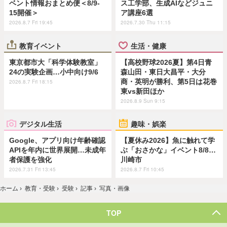
ベント情報おまとめ便＜8/9-
ス工学部、生成AIなどジュニ
15開催＞
ア講座6選
2026.8.7 Fri 19:45
2026.7.30 Thu 11:15
教育イベント
生活・健康
東京都市大「科学体験教室」
【高校野球2026夏】第4日青
24の実験企画…小中向け9/6
森山田・東日大昌平・大分
商・英明が勝利、第5日は花巻
2026.8.7 Fri 18:15
東vs新田ほか
2026.8.9 Sun 9:15
デジタル生活
趣味・娯楽
Google、アプリ向け年齢確認
【夏休み2026】魚に触れて学
APIを年内に世界展開…未成年
ぶ「おさかな」イベント8/8…
者保護を強化
川崎市
2026.7.31 Fri 13:45
2026.8.7 Fri 10:45
ホーム
›
教育・受験
›
受験
›
記事
›
写真・画像
TOP