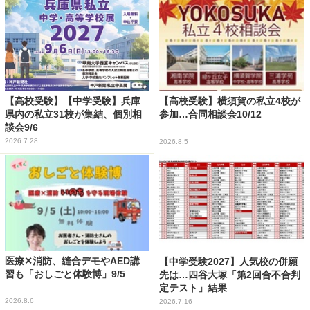
【高校受験】【中学受験】兵庫
【高校受験】横須賀の私立4校が
県内の私立31校が集結、個別相
参加…合同相談会10/12
談会9/6
2026.7.28
2026.8.5
医療✕消防、縫合デモやAED講
【中学受験2027】人気校の併願
習も「おしごと体験博」9/5
先は…四谷大塚「第2回合不合判
定テスト」結果
2026.8.6
2026.7.16