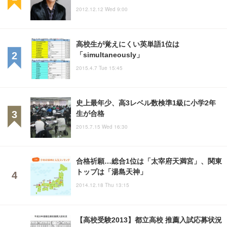
2012.12.12 Wed 9:00
高校生が覚えにくい英単語1位は
「simultaneously」
2015.4.7 Tue 15:45
史上最年少、高3レベル数検準1級に小学2年
生が合格
2015.7.15 Wed 16:30
合格祈願…総合1位は「太宰府天満宮」、関東
トップは「湯島天神」
2014.12.18 Thu 13:15
【高校受験2013】都立高校 推薦入試応募状況