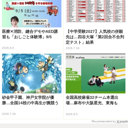
医療✕消防、縫合デモやAED講
【中学受験2027】人気校の併願
習も「おしごと体験博」9/5
先は…四谷大塚「第2回合不合判
定テスト」結果
2026.8.6
2026.7.16
砂金甲子園、神戸女学院が優
全国高校麻雀32チーム本選出
勝…全国14校の中高生が腕競う
場…麻布や大阪星光、東海も
2026.7.29
2026.8.5
Recommended by