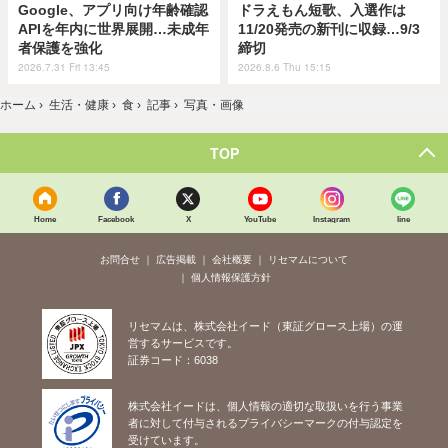
Google、アプリ向け年齢確認
ドラえもん短歌、入選作は
APIを年内に世界展開…未成年
11/20発売の新刊に収録…9/3
者保護を強化
締切
2026.7.31 Fri 13:45
2026.8.6 Thu 15:15
ホーム
›
生活・健康
›
食
›
記事
›
写真・画像
TOP
Home
Facebook
X
YouTube
Instagram
line
お問合せ
広告掲載
会社概要
リセマムについて
個人情報保護方針
リセマムは、株式会社イード（東証グロース上場）の運
営するサービスです。
証券コード：6038
株式会社イードは、個人情報の適切な取扱いを行う事業
者に対して付与されるプライバシーマークの付与認定を
受けています。