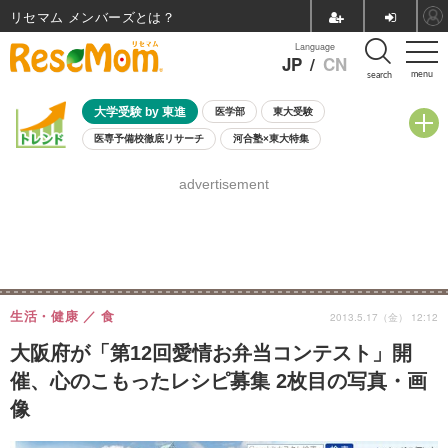
リセマム メンバーズ
Language
JP
/
CN
menu
search
大学受験 by 東進
医学部
東大受験
医専予備校徹底リサーチ
河合塾×東大特集
親子で考える大学選び
高校受験
中学受験
小学校受験
advertisement
共通テスト
夏休み
8月開催学校説明会・相談会
8月開催イベント・WS
全国公立高校 過去問
人気記事
自由研究教材（小学生向け）
自由研究教材（中学生向け）
ランキング
生活・健康
食
2013.5.17（金） 12:12
大阪府が「第12回愛情お弁当コンテスト」開
催、心のこもったレシピ募集 2枚目の写真・画
像