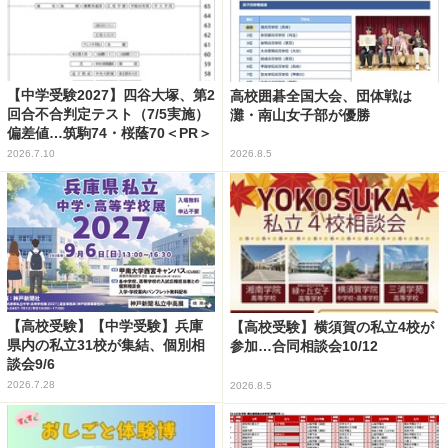
【中学受験2027】四谷大塚、第2
高校囲碁全国大会、団体戦は
回合不合判定テスト（7/5実施）
灘・南山女子部が優勝
偏差値…筑駒74・桜蔭70＜PR＞
2026.7.10
2026.8.5
【高校受験】【中学受験】兵庫
【高校受験】横須賀の私立4校が
県内の私立31校が集結、個別相
参加…合同相談会10/12
談会9/6
2026.7.28
2026.8.5