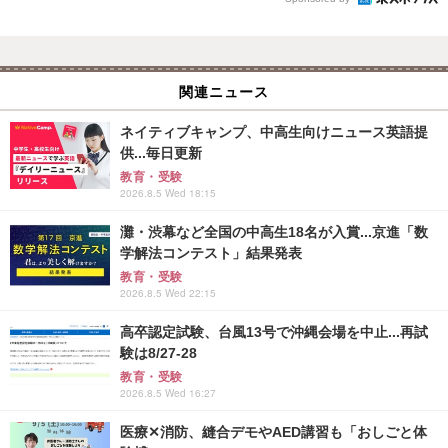
関連ニュース
ネイティブキャンプ、中高生向けニュース英語提
供...毎日更新
教育・受験
2026.8.5 Wed 18:15
灘・渋幕など全国の中高生18名が入賞...京進「数
学解法コンテスト」結果発表
教育・受験
2026.8.5 Wed 22:15
高卒認定試験、台風13号で沖縄会場を中止...再試
験は8/27-28
教育・受験
2026.8.5 Wed 16:27
医療✕消防、縫合デモやAED講習も「おしごと体