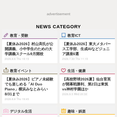
advertisement
NEWS CATEGORY
教育・受験
教育ICT
【夏休み2026】村山斉氏が公
【夏休み2026】東大メタバー
開講義、小中学生のための大
ス工学部、生成AIなどジュニ
学講義スクール9月開校
ア講座6選
2026.8.6 Thu 19:15
2026.7.30 Thu 11:15
教育イベント
生活・健康
【夏休み2026】ピアノ未経験
【高校野球2026夏】仙台育英
でも楽しめる「AI Duo
が開幕戦勝利、第2日は東筑
Piano」横浜みなとみらい
vs神村学園ほか
8/31まで
2026.8.5 Wed 20:32
2026.8.6 Thu 19:45
デジタル生活
趣味・娯楽