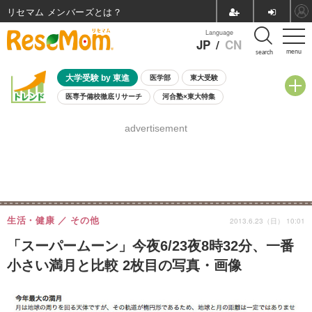
リセマム メンバーズ
Language
JP
/
CN
menu
search
大学受験 by 東進
医学部
東大受験
医専予備校徹底リサーチ
河合塾×東大特集
親子で考える大学選び
高校受験
中学受験
小学校受験
advertisement
共通テスト
夏休み
8月開催学校説明会・相談会
8月開催イベント・WS
全国公立高校 過去問
人気記事
自由研究教材（小学生向け）
自由研究教材（中学生向け）
ランキング
生活・健康
その他
2013.6.23（日） 10:01
「スーパームーン」今夜6/23夜8時32分、一番
小さい満月と比較 2枚目の写真・画像