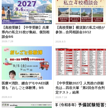
【高校受験】【中学受験】兵庫
【高校受験】横須賀の私立4校が
県内の私立31校が集結、個別相
参加…合同相談会10/12
談会9/6
2026.7.28
2026.8.5
医療✕消防、縫合デモやAED講
【中学受験2027】人気校の併願
習も「おしごと体験博」9/5
先は…四谷大塚「第2回合不合判
定テスト」結果
2026.8.6
2026.7.16