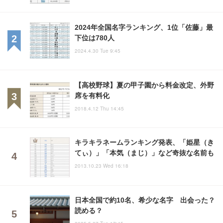
2024年全国名字ランキング、1位「佐藤」最
下位は780人
2024.4.30 Tue 9:45
【高校野球】夏の甲子園から料金改定、外野
席を有料化
2018.4.12 Thu 14:45
キラキラネームランキング発表、「姫星（き
てぃ）」「本気（まじ）」など奇抜な名前も
2013.10.23 Wed 16:18
日本全国で約10名、希少な名字 出会った？
読める？