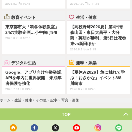
2026.8.7 Fri 19:45
2026.7.30 Thu 11:15
教育イベント
生活・健康
東京都市大「科学体験教室」
【高校野球2026夏】第4日青
24の実験企画…小中向け9/6
森山田・東日大昌平・大分
商・英明が勝利、第5日は花巻
2026.8.7 Fri 18:15
東vs新田ほか
2026.8.9 Sun 9:15
デジタル生活
趣味・娯楽
Google、アプリ向け年齢確認
【夏休み2026】魚に触れて学
APIを年内に世界展開…未成年
ぶ「おさかな」イベント8/8…
者保護を強化
川崎市
2026.7.31 Fri 13:45
2026.8.7 Fri 10:45
ホーム
›
生活・健康
›
その他
›
記事
›
写真・画像
TOP