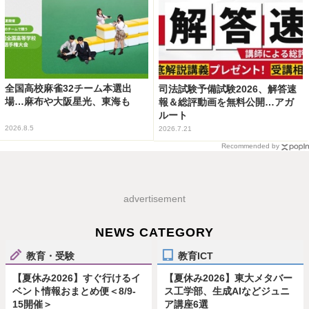
全国高校麻雀32チーム本選出
司法試験予備試験2026、解答速
場…麻布や大阪星光、東海も
報＆総評動画を無料公開…アガ
ルート
2026.8.5
2026.7.21
Recommended by
advertisement
NEWS CATEGORY
教育・受験
教育ICT
【夏休み2026】すぐ行けるイ
【夏休み2026】東大メタバー
ベント情報おまとめ便＜8/9-
ス工学部、生成AIなどジュニ
15開催＞
ア講座6選