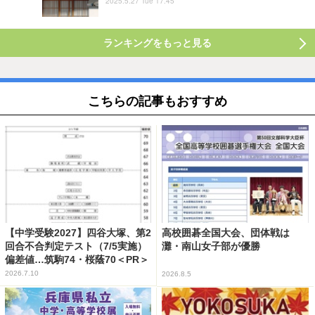
2025.5.27 Tue 17:45
ランキングをもっと見る
こちらの記事もおすすめ
【中学受験2027】四谷大塚、第2
高校囲碁全国大会、団体戦は
回合不合判定テスト（7/5実施）
灘・南山女子部が優勝
偏差値…筑駒74・桜蔭70＜PR＞
2026.7.10
2026.8.5