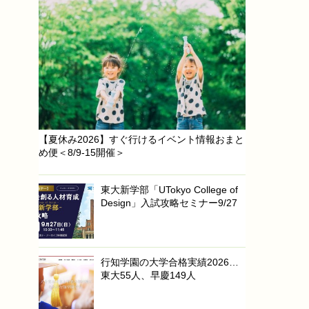
【夏休み2026】すぐ行けるイベント情報おまと
め便＜8/9-15開催＞
東大新学部「UTokyo College of
Design」入試攻略セミナー9/27
行知学園の大学合格実績2026…
東大55人、早慶149人