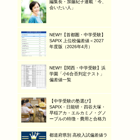
編集長・加藤紀子連載「今、
会いたい人」
NEW!!【首都圏・中学受験】
SAPIX 上位校偏差値＜2027
年度版（2026年4月）
NEW!!【関西・中学受験】浜
学園「小6合否判定テスト」
偏差値一覧
【中学受験の塾選び】
SAPIX・日能研・四谷大塚・
早稲アカ・エルカミノ・グノ
ーブルの特徴・費用と合格力
都道府県別 高校入試偏差値ラ