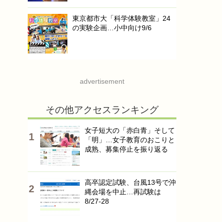
東京都市大「科学体験教室」24
の実験企画…小中向け9/6
advertisement
その他アクセスランキング
女子短大の「赤白青」そして
「明」…女子教育のおこりと
成熟、募集停止を振り返る
高卒認定試験、台風13号で沖
縄会場を中止…再試験は
8/27-28