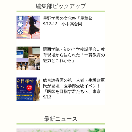
編集部ピックアップ
星野学園の文化祭「星華祭」
9/12-13…小中高合同
関西学院・初の全学校説明会…教
育現場から語られた「一貫教育の
魅力とこれから」
総合診療医の第一人者・生坂政臣
氏が登壇…医学部受験イベント
「医師を目指す君たちへ」東京
9/13
最新ニュース