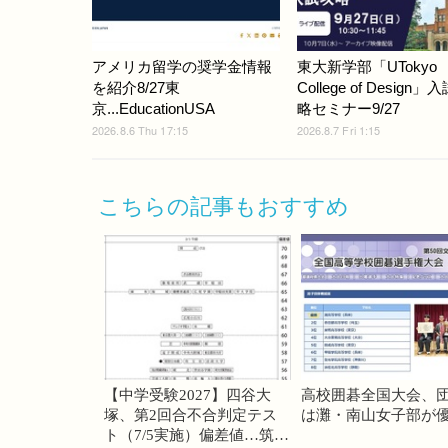
アメリカ留学の奨学金情報
東大新学部「UTokyo
を紹介8/27東
College of Design」
京...EducationUSA
略セミナー9/27
2026.8.6 Thu 17:15
2026.8.7 Fri 1:15
こちらの記事もおすすめ
【中学受験2027】四谷大
高校囲碁全国大会、
塚、第2回合不合判定テス
は灘・南山女子部が
ト（7/5実施）偏差値…筑駒