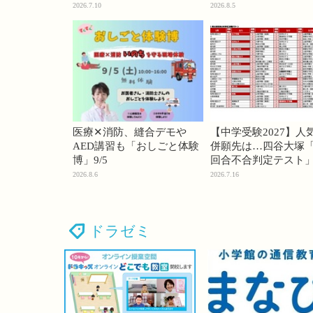
74・桜蔭70＜PR＞
2026.7.10
2026.8.5
医療✕消防、縫合デモや
【中学受験2027】人
AED講習も「おしごと体験
併願先は…四谷大塚「
博」9/5
回合不合判定テスト
2026.8.6
2026.7.16
ドラゼミ