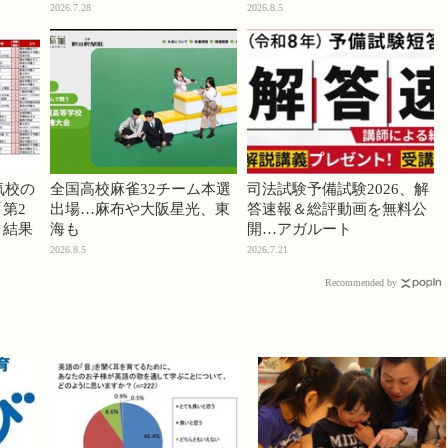
2026.7.28
2026.8.5
気校の
全国高校麻雀32チーム本選
司法試験予備試験2026、解
第2
出場…麻布や大阪星光、東
答速報＆総評動画を無料公
」結果
海も
開…アガルート
2026.8.5
2026.7.21
Recommended by