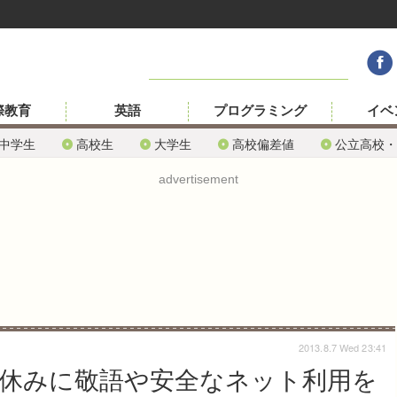
際教育
英語
プログラミング
イベ
中学生
高校生
大学生
高校偏差値
公立高校・
advertisement
2013.8.7 Wed 23:41
休みに敬語や安全なネット利用を