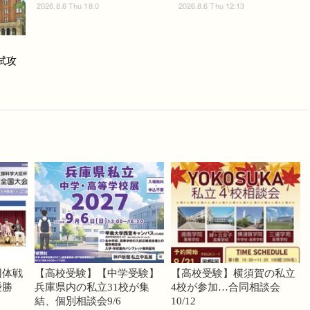
2026.8.6 Thu 18:0
2026.8.6 Thu 12:13
入試攻
団体戦
【高校受験】【中学受験】
【高校受験】横須賀の私立
優勝
兵庫県内の私立31校が集
4校が参加…合同相談会
結、個別相談会9/6
10/12