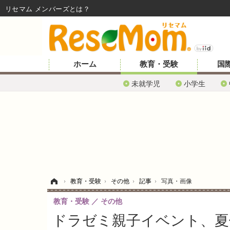
リセマム メンバーズ
ホーム
教育・受験
国
未就学児
小学生
ホーム
›
教育・受験
›
その他
›
記事
›
写真・画像
教育・受験
その他
ドラゼミ親子イベント、夏