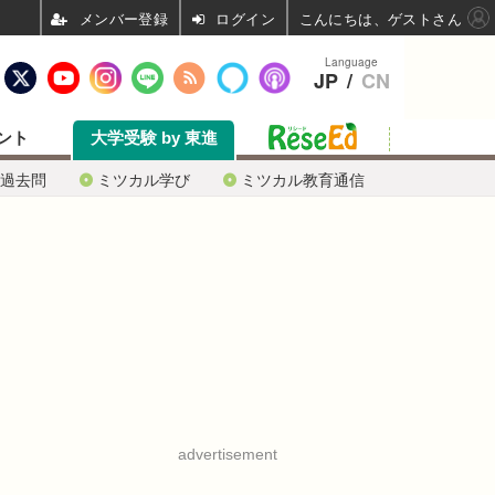
ログイン
こんにちは、ゲストさん
Language
JP
/
CN
ント
大学受験 by 東進
過去問
ミツカル学び
ミツカル教育通信
advertisement