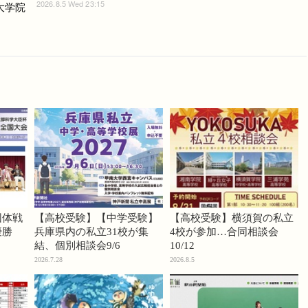
2026.8.5 Wed 23:15
ど大学院
団体戦
【高校受験】【中学受験】
【高校受験】横須賀の私立
優勝
兵庫県内の私立31校が集
4校が参加…合同相談会
結、個別相談会9/6
10/12
2026.7.28
2026.8.5