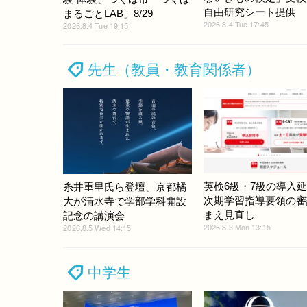
自由研究シート提供
まるごとLAB」8/29
2026.8.4 Tue 17:45
2026.8.4 Tue 19:15
先生（教員・教育関係者）
英検6級・7級の導入
糸井重里氏ら登壇、京都橘
次期学習指導要領の審
大が清水寺で学部学科開設
まえ見直し
記念の講演会
2026.8.3 Mon 13:15
2026.8.5 Wed 14:15
中学生