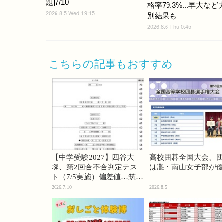
題]7/10
格率79.3%...早大な
2026.8.5 Wed 19:15
別結果も
2026.8.6 Thu 0:45
こちらの記事もおすすめ
【中学受験2027】四谷大
高校囲碁全国大会、
塚、第2回合不合判定テス
は灘・南山女子部が
ト（7/5実施）偏差値…筑駒
74・桜蔭70＜PR＞
2026.7.10
2026.8.5