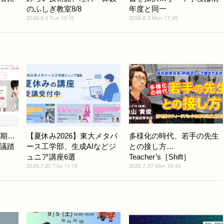
のふしぎ教室8/8
年度と同一
2026.8.4 Tue 13:15
2026.8.3 Mon 17:45
延期…
【夏休み2026】東大メタバ
多様化の時代、若手の先生
議踏
ース工学部、生成AIなどジ
との接し方…
ュニア講座6選
Teacher’s［Shift］
2026.7.30 Thu 11:15
2026.7.27 Mon 19:45