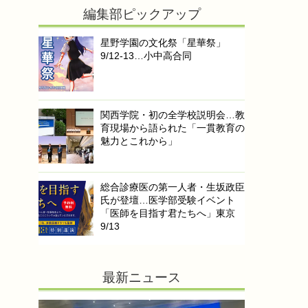
編集部ピックアップ
星野学園の文化祭「星華祭」
9/12-13…小中高合同
関西学院・初の全学校説明会…教
育現場から語られた「一貫教育の
魅力とこれから」
総合診療医の第一人者・生坂政臣
氏が登壇…医学部受験イベント
「医師を目指す君たちへ」東京
9/13
最新ニュース