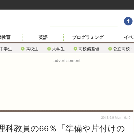
際教育
英語
プログラミング
イベ
中学生
高校生
大学生
高校偏差値
公立高校・
advertisement
2013.9.9 Mon 16:15
理科教員の66％「準備や片付けの