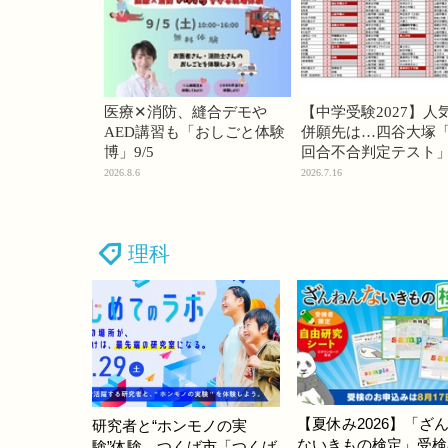
医療✕消防、縫合デモや
【中学受験2027】人
AED講習も「おしごと体験
併願先は…四谷大塚「
博」9/5
回合不合判定テスト
2026.8.6
2026.7.16
理科
【夏休み2026】「ざ
研究者と“ホンモノの実
ないきもの検定」受検
験”体験、つくば市「つくば