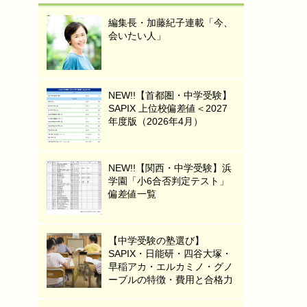
編集長・加藤紀子連載「今、
会いたい人」
NEW!!【首都圏・中学受験】
SAPIX 上位校偏差値＜2027
年度版（2026年4月）
NEW!!【関西・中学受験】浜
学園「小6合否判定テスト」
偏差値一覧
【中学受験の塾選び】
SAPIX・日能研・四谷大塚・
早稲アカ・エルカミノ・グノ
ーブルの特徴・費用と合格力