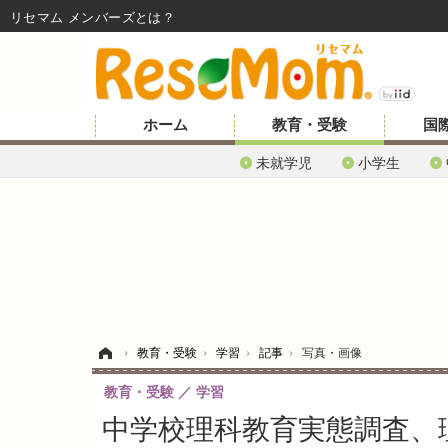
リセマム メンバーズ
ホーム
教育・受験
国
未就学児
小学生
ホーム
›
教育・受験
›
学習
›
記事
›
写真・画像
教育・受験
学習
中学校理科教育実態調査、