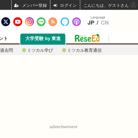
ログイン
こんにちは、ゲストさん
Language
JP
/
CN
ント
大学受験 by 東進
過去問
ミツカル学び
ミツカル教育通信
advertisement