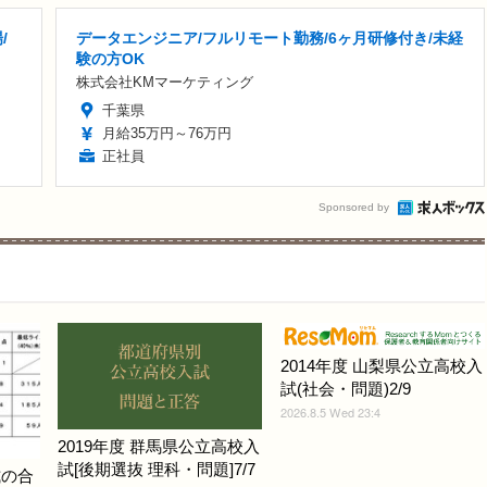
/
データエンジニア/フルリモート勤務/6ヶ月研修付き/未経
験の方OK
株式会社KMマーケティング
千葉県
月給35万円～76万円
正社員
Sponsored by
2014年度 山梨県公立高校入
試(社会・問題)2/9
2026.8.5 Wed 23:4
2019年度 群馬県公立高校入
試[後期選抜 理科・問題]7/7
式の合