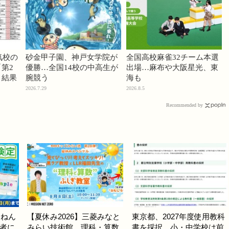
気校の
砂金甲子園、神戸女学院が
全国高校麻雀32チーム本選
第2
優勝…全国14校の中高生が
出場…麻布や大阪星光、東
」結果
腕競う
海も
2026.7.29
2026.8.5
Recommended by
んねん
【夏休み2026】三菱みなと
東京都、2027年度使用教科
者に
みらい技術館、理科・算数
書を採択…小・中学校は前