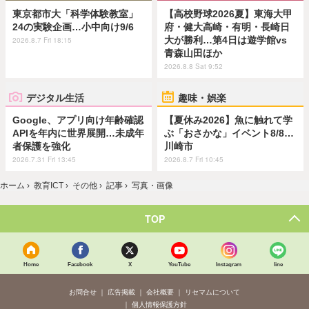
東京都市大「科学体験教室」
【高校野球2026夏】東海大甲
24の実験企画…小中向け9/6
府・健大高崎・有明・長崎日
大が勝利…第4日は遊学館vs
2026.8.7 Fri 18:15
青森山田ほか
2026.8.8 Sat 9:52
デジタル生活
趣味・娯楽
Google、アプリ向け年齢確認
【夏休み2026】魚に触れて学
APIを年内に世界展開…未成年
ぶ「おさかな」イベント8/8…
者保護を強化
川崎市
2026.7.31 Fri 13:45
2026.8.7 Fri 10:45
ホーム
›
教育ICT
›
その他
›
記事
›
写真・画像
TOP
Home
Facebook
X
YouTube
Instagram
line
お問合せ
広告掲載
会社概要
リセマムについて
個人情報保護方針