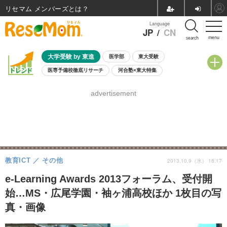
リセマム メンバーズ
Language
JP
/
CN
menu
search
大学受験 by 東進
医学部
東大受験
医専予備校徹底リサーチ
河合塾×東大特集
親子で考える大学選び
高校受験
中学受験
小学校受験
advertisement
共通テスト
夏休み
8月開催学校説明会・相談会
8月開催イベント・WS
全国公立高校 過去問
人気記事
自由研究教材（小学生向け）
自由研究教材（中学生向け）
ランキング
教育ICT
その他
2013.10.9（水） 18:17
e-Learning Awards 2013フォーラム、受付開
始…MS・広尾学園・袖ヶ浦高校ほか 1枚目の写
真・画像