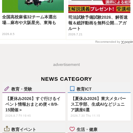
全国高校麻雀32チーム本選出
司法試験予備試験2026、解答速
場…麻布や大阪星光、東海も
報＆総評動画を無料公開…アガ
ルート
2026.8.5
2026.7.21
Recommended by
advertisement
NEWS CATEGORY
教育・受験
教育ICT
【夏休み2026】すぐ行けるイ
【夏休み2026】東大メタバー
ベント情報おまとめ便＜8/9-
ス工学部、生成AIなどジュニ
15開催＞
ア講座6選
2026.8.7 Fri 19:45
2026.7.30 Thu 11:15
教育イベント
生活・健康