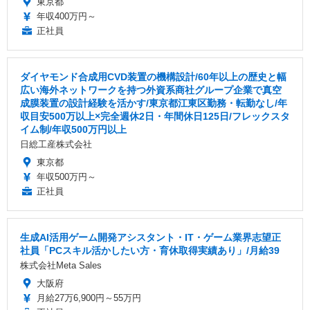
東京都
年収400万円～
正社員
ダイヤモンド合成用CVD装置の機構設計/60年以上の歴史と幅
広い海外ネットワークを持つ外資系商社グループ企業で真空
成膜装置の設計経験を活かす/東京都江東区勤務・転勤なし/年
収目安500万以上×完全週休2日・年間休日125日/フレックスタ
イム制/年収500万円以上
日総工産株式会社
東京都
年収500万円～
正社員
生成AI活用ゲーム開発アシスタント・IT・ゲーム業界志望正
社員「PCスキル活かしたい方・育休取得実績あり」/月給39
株式会社Meta Sales
大阪府
月給27万6,900円～55万円