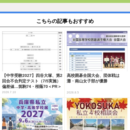
こちらの記事もおすすめ
【中学受験2027】四谷大塚、第2
高校囲碁全国大会、団体戦は
回合不合判定テスト（7/5実施）
灘・南山女子部が優勝
偏差値…筑駒74・桜蔭70＜PR＞
2026.7.10
2026.8.5