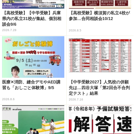
【高校受験】【中学受験】兵庫
【高校受験】横須賀の私立4校が
県内の私立31校が集結、個別相
参加…合同相談会10/12
談会9/6
2026.7.28
2026.8.5
医療✕消防、縫合デモやAED講
【中学受験2027】人気校の併願
習も「おしごと体験博」9/5
先は…四谷大塚「第2回合不合判
定テスト」結果
2026.8.6
2026.7.16