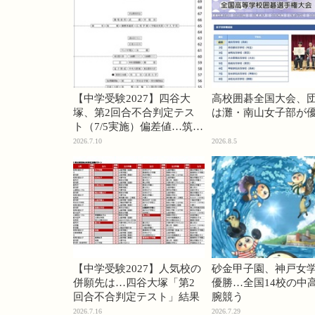
【中学受験2027】四谷大
高校囲碁全国大会、
塚、第2回合不合判定テス
は灘・南山女子部が
ト（7/5実施）偏差値…筑駒
74・桜蔭70＜PR＞
2026.7.10
2026.8.5
【中学受験2027】人気校の
砂金甲子園、神戸女
併願先は…四谷大塚「第2
優勝…全国14校の中
回合不合判定テスト」結果
腕競う
2026.7.16
2026.7.29