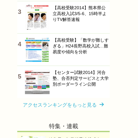
【高校受験2014】熊本県公
立高校入試3/5-6、15時半よ
りTV解答速報
【高校受験】「数学が難しす
ぎる」H24長野高校入試…難
易度や傾向を分析
【センター試験2014】河合
塾、合否判定サービスと大学
別ボーダーライン公開
アクセスランキングをもっと見る
特集・連載