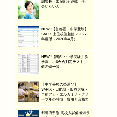
編集長・加藤紀子連載「今、
会いたい人」
NEW!!【首都圏・中学受験】
SAPIX 上位校偏差値＜2027
年度版（2026年4月）
NEW!!【関西・中学受験】浜
学園「小6合否判定テスト」
偏差値一覧
【中学受験の塾選び】
SAPIX・日能研・四谷大塚・
早稲アカ・エルカミノ・グノ
ーブルの特徴・費用と合格力
都道府県別 高校入試偏差値ラ