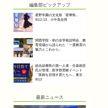
編集部ピックアップ
星野学園の文化祭「星華祭」
9/12-13…小中高合同
関西学院・初の全学校説明会…教
育現場から語られた「一貫教育の
魅力とこれから」
総合診療医の第一人者・生坂政臣
氏が登壇…医学部受験イベント
「医師を目指す君たちへ」東京
9/13
最新ニュース