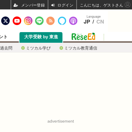
ログイン
こんにちは、ゲストさん
Language
JP
/
CN
ント
大学受験 by 東進
過去問
ミツカル学び
ミツカル教育通信
advertisement