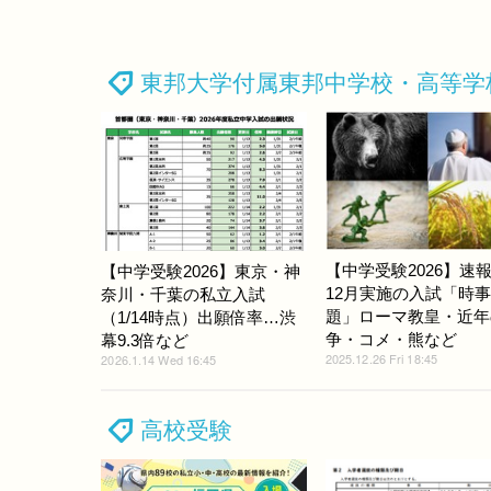
東邦大学付属東邦中学校・高等学
【中学受験2026】速報
【中学受験2026】東京・神
12月実施の入試「時
奈川・千葉の私立入試
題」ローマ教皇・近年
（1/14時点）出願倍率…渋
争・コメ・熊など
幕9.3倍など
2025.12.26 Fri 18:45
2026.1.14 Wed 16:45
高校受験