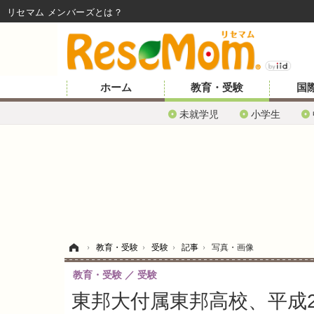
リセマム メンバーズ
ホーム
教育・受験
国
未就学児
小学生
ホーム
›
教育・受験
›
受験
›
記事
›
写真・画像
教育・受験
受験
東邦大付属東邦高校、平成2