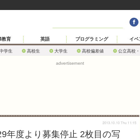
際教育
英語
プログラミング
イベ
中学生
高校生
大学生
高校偏差値
公立高校・
advertisement
2013.10.10 Thu 11:15
9年度より募集停止 2枚目の写