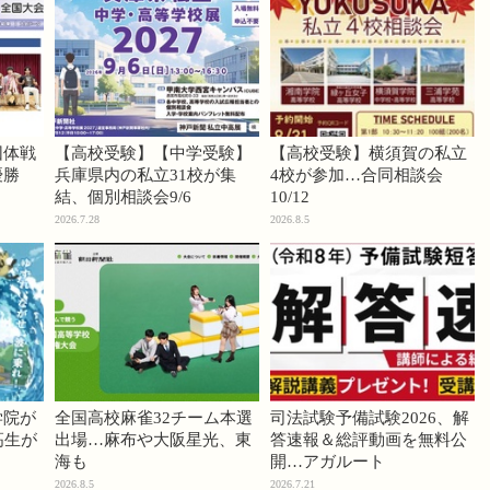
団体戦
【高校受験】【中学受験】
【高校受験】横須賀の私立
優勝
兵庫県内の私立31校が集
4校が参加…合同相談会
結、個別相談会9/6
10/12
2026.7.28
2026.8.5
学院が
全国高校麻雀32チーム本選
司法試験予備試験2026、解
高生が
出場…麻布や大阪星光、東
答速報＆総評動画を無料公
海も
開…アガルート
2026.8.5
2026.7.21