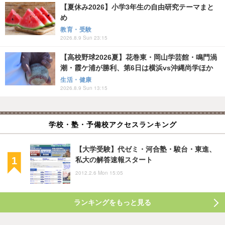
【夏休み2026】小学3年生の自由研究テーマまと
め
教育・受験
2026.8.9 Sun 23:15
【高校野球2026夏】花巻東・岡山学芸館・鳴門渦
潮・霞ケ浦が勝利、第6日は横浜vs沖縄尚学ほか
生活・健康
2026.8.9 Sun 13:15
学校・塾・予備校アクセスランキング
【大学受験】代ゼミ・河合塾・駿台・東進、
私大の解答速報スタート
2012.2.6 Mon 15:05
ランキングをもっと見る