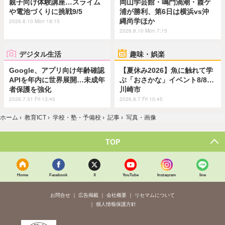
親子向け体験講座…スライム
岡山学芸館・鳴門渦潮・霞ケ
や電池づくりに挑戦9/5
浦が勝利、第6日は横浜vs沖
縄尚学ほか
2026.8.10 Mon 18:15
2026.8.10 Mon 7:15
デジタル生活
趣味・娯楽
Google、アプリ向け年齢確認
【夏休み2026】魚に触れて学
APIを年内に世界展開…未成年
ぶ「おさかな」イベント8/8…
者保護を強化
川崎市
2026.7.31 Fri 13:45
2026.8.7 Fri 10:45
ホーム
›
教育ICT
›
学校・塾・予備校
›
記事
›
写真・画像
TOP
Home
Facebook
X
YouTube
Instagram
line
お問合せ
広告掲載
会社概要
リセマムについて
個人情報保護方針