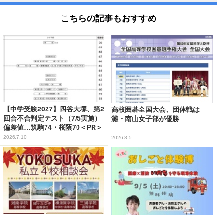
こちらの記事もおすすめ
【中学受験2027】四谷大塚、第2
高校囲碁全国大会、団体戦は
回合不合判定テスト（7/5実施）
灘・南山女子部が優勝
偏差値…筑駒74・桜蔭70＜PR＞
2026.7.10
2026.8.5