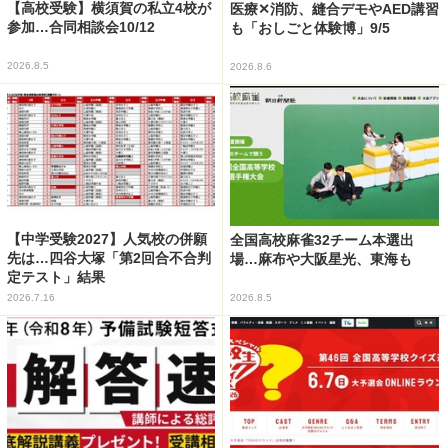
【高校受験】横須賀の私立4校が
医療✕消防、縫合デモやAED講習
参加…合同相談会10/12
も「おしごと体験博」9/5
2026.8.5
2026.8.6
【中学受験2027】人気校の併願
全国高校麻雀32チーム本選出
先は…四谷大塚「第2回合不合判
場…麻布や大阪星光、東海も
定テスト」結果
2026.7.16
2026.8.5