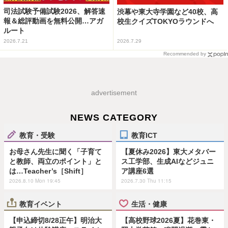
司法試験予備試験2026、解答速
渋幕や東大寺学園など40校、高
報＆総評動画を無料公開…アガ
校生クイズTOKYOラウンドへ
ルート
2026.7.21
2026.7.29
Recommended by
advertisement
NEWS CATEGORY
教育・受験
教育ICT
お母さん先生に聞く「子育て
【夏休み2026】東大メタバー
と教師、両立のポイント」と
ス工学部、生成AIなどジュニ
は…Teacher’s［Shift］
ア講座6選
2026.8.10 Mon 19:45
2026.7.30 Thu 11:15
教育イベント
生活・健康
【申込締切8/28正午】明治大
【高校野球2026夏】花巻東・