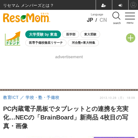
リセマム メンバーズ
Language
JP
/
CN
menu
search
大学受験 by 東進
医学部
東大受験
医専予備校徹底リサーチ
河合塾×東大特集
親子で考える大学選び
高校受験
中学受験
小学校受験
advertisement
共通テスト
夏休み
8月開催学校説明会・相談会
8月開催イベント・WS
全国公立高校 過去問
人気記事
自由研究教材（小学生向け）
自由研究教材（中学生向け）
ランキング
教育ICT
学校・塾・予備校
2013.10.28（月） 18:09
PC内蔵電子黒板でタブレットとの連携を充実
化…NECの「BrainBoard」新商品 4枚目の写
真・画像