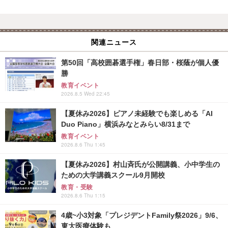
関連ニュース
第50回「高校囲碁選手権」春日部・桜蔭が個人優
勝
教育イベント
2026.8.5 Wed 22:45
【夏休み2026】ピアノ未経験でも楽しめる「AI
Duo Piano」横浜みなとみらい8/31まで
教育イベント
2026.8.6 Thu 1:45
【夏休み2026】村山斉氏が公開講義、小中学生の
ための大学講義スクール9月開校
教育・受験
2026.8.6 Thu 1:15
4歳~小3対象「プレジデントFamily祭2026」9/6、
東大医療体験も