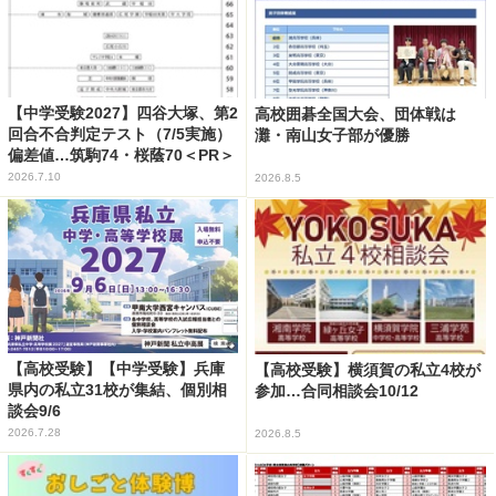
【中学受験2027】四谷大塚、第2
高校囲碁全国大会、団体戦は
回合不合判定テスト（7/5実施）
灘・南山女子部が優勝
偏差値…筑駒74・桜蔭70＜PR＞
2026.7.10
2026.8.5
【高校受験】【中学受験】兵庫
【高校受験】横須賀の私立4校が
県内の私立31校が集結、個別相
参加…合同相談会10/12
談会9/6
2026.7.28
2026.8.5