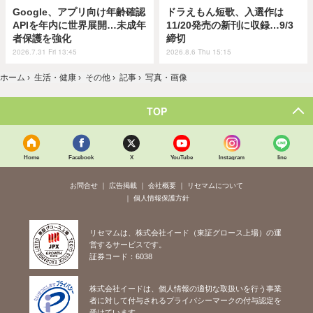
Google、アプリ向け年齢確認
ドラえもん短歌、入選作は
APIを年内に世界展開…未成年
11/20発売の新刊に収録…9/3
者保護を強化
締切
2026.7.31 Fri 13:45
2026.8.6 Thu 15:15
ホーム
›
生活・健康
›
その他
›
記事
›
写真・画像
TOP
Home
Facebook
X
YouTube
Instagram
line
お問合せ
広告掲載
会社概要
リセマムについて
個人情報保護方針
リセマムは、株式会社イード（東証グロース上場）の運
営するサービスです。
証券コード：6038
株式会社イードは、個人情報の適切な取扱いを行う事業
者に対して付与されるプライバシーマークの付与認定を
受けています。