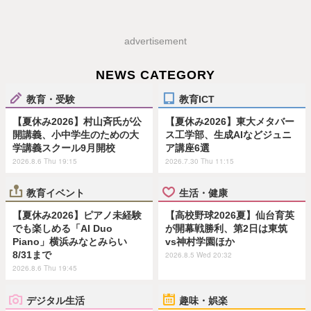
advertisement
NEWS CATEGORY
教育・受験
教育ICT
【夏休み2026】村山斉氏が公
【夏休み2026】東大メタバー
開講義、小中学生のための大
ス工学部、生成AIなどジュニ
学講義スクール9月開校
ア講座6選
2026.8.6 Thu 19:15
2026.7.30 Thu 11:15
教育イベント
生活・健康
【夏休み2026】ピアノ未経験
【高校野球2026夏】仙台育英
でも楽しめる「AI Duo
が開幕戦勝利、第2日は東筑
Piano」横浜みなとみらい
vs神村学園ほか
8/31まで
2026.8.5 Wed 20:32
2026.8.6 Thu 19:45
デジタル生活
趣味・娯楽