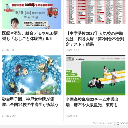
医療✕消防、縫合デモやAED講
【中学受験2027】人気校の併願
習も「おしごと体験博」9/5
先は…四谷大塚「第2回合不合判
定テスト」結果
2026.8.6
2026.7.16
砂金甲子園、神戸女学院が優
全国高校麻雀32チーム本選出
勝…全国14校の中高生が腕競う
場…麻布や大阪星光、東海も
2026.7.29
2026.8.5
Recommended by