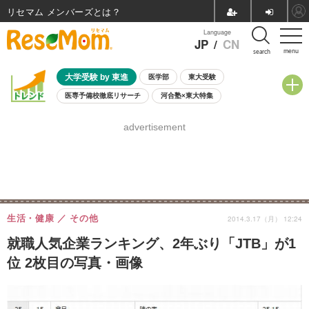
リセマム メンバーズ
Language
JP
/
CN
menu
search
大学受験 by 東進
医学部
東大受験
医専予備校徹底リサーチ
河合塾×東大特集
親子で考える大学選び
高校受験
中学受験
小学校受験
advertisement
共通テスト
夏休み
8月開催学校説明会・相談会
8月開催イベント・WS
全国公立高校 過去問
人気記事
自由研究教材（小学生向け）
自由研究教材（中学生向け）
ランキング
生活・健康
その他
2014.3.17（月） 12:24
就職人気企業ランキング、2年ぶり「JTB」が1
位 2枚目の写真・画像