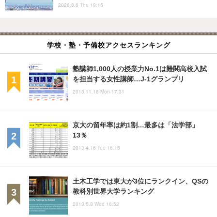
2026.8.6 Thu 19:15
学校・塾・予備校アクセスランキング
塾講師1,000人の授業力No.1は難関高校入試
を担当する女性講師…J-1グランプリ
2013.11.18 Mon 17:31
京大の留年率は約1割…最多は「法学部」
13％
2013.4.16 Tue 16:15
土木工学では東大が3位にランクイン、QSの
教科別世界大学ランキング
2013.5.8 Wed 16:52