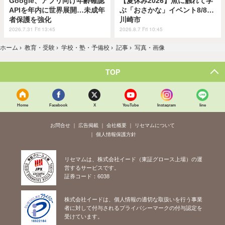
Google、アプリ向け年齢確認
【夏休み2026】魚に触れて学
APIを年内に世界展開…未成年
ぶ「おさかな」イベント8/8…
者保護を強化
川崎市
2026.7.31 Fri 13:45
2026.8.7 Fri 10:45
ホーム
›
教育・受験
›
学校・塾・予備校
›
記事
›
写真・画像
TOP
Home
Facebook
X
YouTube
Instagram
line
お問合せ
広告掲載
会社概要
リセマムについて
個人情報保護方針
リセマムは、株式会社イード（東証グロース上場）の運
営するサービスです。
証券コード：6038
株式会社イードは、個人情報の適切な取扱いを行う事業
者に対して付与されるプライバシーマークの付与認定を
受けています。