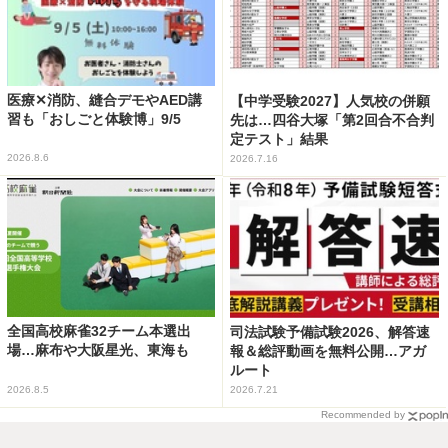
医療✕消防、縫合デモやAED講
【中学受験2027】人気校の併願
習も「おしごと体験博」9/5
先は…四谷大塚「第2回合不合判
定テスト」結果
2026.8.6
2026.7.16
全国高校麻雀32チーム本選出
司法試験予備試験2026、解答速
場…麻布や大阪星光、東海も
報＆総評動画を無料公開…アガ
ルート
2026.8.5
2026.7.21
Recommended by