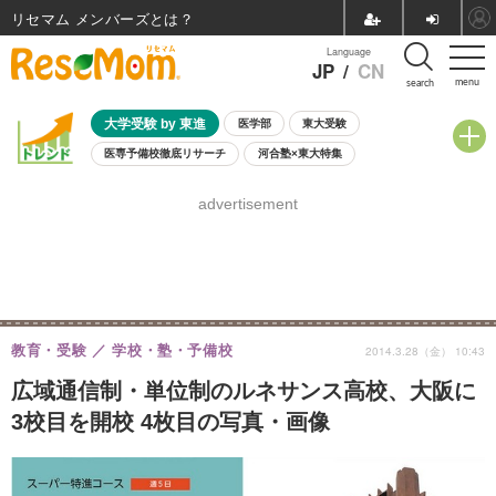
リセマム メンバーズ
Language
JP
/
CN
menu
search
大学受験 by 東進
医学部
東大受験
医専予備校徹底リサーチ
河合塾×東大特集
親子で考える大学選び
高校受験
中学受験
小学校受験
advertisement
共通テスト
夏休み
8月開催学校説明会・相談会
8月開催イベント・WS
全国公立高校 過去問
人気記事
自由研究教材（小学生向け）
自由研究教材（中学生向け）
ランキング
教育・受験
学校・塾・予備校
2014.3.28（金） 10:43
広域通信制・単位制のルネサンス高校、大阪に
3校目を開校 4枚目の写真・画像