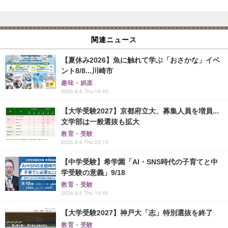
関連ニュース
【夏休み2026】魚に触れて学ぶ「おさかな」イベ
ント8/8...川崎市
趣味・娯楽
2026.8.6 Thu 16:45
【大学受験2027】京都府立大、募集人員を増員...
文学部は一般選抜も拡大
教育・受験
2026.8.6 Thu 22:15
【中学受験】希学園「AI・SNS時代の子育てと中
学受験の意義」9/18
教育・受験
2026.8.6 Thu 15:45
【大学受験2027】神戸大「志」特別選抜を終了
教育・受験