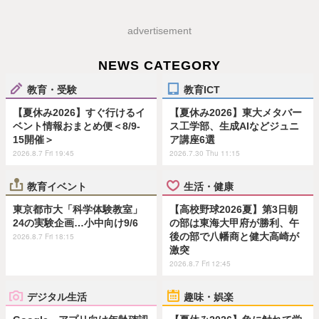
advertisement
NEWS CATEGORY
教育・受験
教育ICT
【夏休み2026】すぐ行けるイ
【夏休み2026】東大メタバー
ベント情報おまとめ便＜8/9-
ス工学部、生成AIなどジュニ
15開催＞
ア講座6選
2026.8.7 Fri 19:45
2026.7.30 Thu 11:15
教育イベント
生活・健康
東京都市大「科学体験教室」
【高校野球2026夏】第3日朝
24の実験企画…小中向け9/6
の部は東海大甲府が勝利、午
後の部で八幡商と健大高崎が
2026.8.7 Fri 18:15
激突
2026.8.7 Fri 12:45
デジタル生活
趣味・娯楽