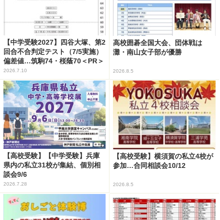
【中学受験2027】四谷大塚、第2
高校囲碁全国大会、団体戦は
回合不合判定テスト（7/5実施）
灘・南山女子部が優勝
偏差値…筑駒74・桜蔭70＜PR＞
2026.7.10
2026.8.5
【高校受験】【中学受験】兵庫
【高校受験】横須賀の私立4校が
県内の私立31校が集結、個別相
参加…合同相談会10/12
談会9/6
2026.7.28
2026.8.5