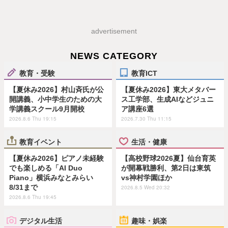
advertisement
NEWS CATEGORY
教育・受験
教育ICT
【夏休み2026】村山斉氏が公
【夏休み2026】東大メタバー
開講義、小中学生のための大
ス工学部、生成AIなどジュニ
学講義スクール9月開校
ア講座6選
2026.8.6 Thu 19:15
2026.7.30 Thu 11:15
教育イベント
生活・健康
【夏休み2026】ピアノ未経験
【高校野球2026夏】仙台育英
でも楽しめる「AI Duo
が開幕戦勝利、第2日は東筑
Piano」横浜みなとみらい
vs神村学園ほか
8/31まで
2026.8.5 Wed 20:32
2026.8.6 Thu 19:45
デジタル生活
趣味・娯楽