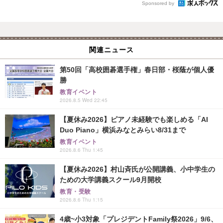
Sponsored by
関連ニュース
第50回「高校囲碁選手権」春日部・桜蔭が個人優
勝
教育イベント
2026.8.5 Wed 22:45
【夏休み2026】ピアノ未経験でも楽しめる「AI
Duo Piano」横浜みなとみらい8/31まで
教育イベント
2026.8.6 Thu 1:45
【夏休み2026】村山斉氏が公開講義、小中学生の
ための大学講義スクール9月開校
教育・受験
2026.8.6 Thu 1:15
4歳~小3対象「プレジデントFamily祭2026」9/6、