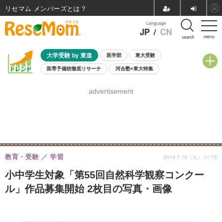
リセマム メンバーズ
Language
JP
/
CN
menu
search
大学受験 by 東進
医学部
東大受験
医専予備校徹底リサーチ
河合塾×東大特集
親子で考える大学選び
高校受験
中学受験
小学校受験
advertisement
共通テスト
夏休み
8月開催学校説明会・相談会
8月開催イベント・WS
全国公立高校 過去問
人気記事
自由研究教材（小学生向け）
自由研究教材（中学生向け）
ランキング
教育・受験
学習
2014.7.15（火） 11:15
小中学生対象「第55回自然科学観察コンクー
ル」作品募集開始 2枚目の写真・画像