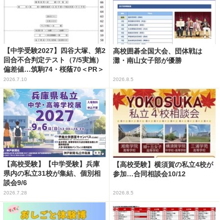
【中学受験2027】四谷大塚、第2
高校囲碁全国大会、団体戦は
回合不合判定テスト（7/5実施）
灘・南山女子部が優勝
偏差値…筑駒74・桜蔭70＜PR＞
2026.7.10
2026.8.5
【高校受験】【中学受験】兵庫
【高校受験】横須賀の私立4校が
県内の私立31校が集結、個別相
参加…合同相談会10/12
談会9/6
2026.7.28
2026.8.5