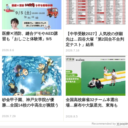
医療✕消防、縫合デモやAED講
【中学受験2027】人気校の併願
習も「おしごと体験博」9/5
先は…四谷大塚「第2回合不合判
定テスト」結果
2026.8.6
2026.7.16
砂金甲子園、神戸女学院が優
全国高校麻雀32チーム本選出
勝…全国14校の中高生が腕競う
場…麻布や大阪星光、東海も
2026.7.29
2026.8.5
Recommended by