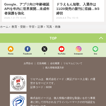
Google、アプリ向け年齢確認
ドラえもん短歌、入選作は
APIを年内に世界展開…未成年
11/20発売の新刊に収録…9/3
者保護を強化
締切
2026.7.31 Fri 13:45
2026.8.6 Thu 15:15
ホーム
›
教育・受験
›
学習
›
記事
›
写真・画像
TOP
Home
Facebook
X
YouTube
Instagram
line
お問合せ
広告掲載
会社概要
リセマムについて
個人情報保護方針
リセマムは、株式会社イード（東証グロース上場）の運
営するサービスです。
証券コード：6038
株式会社イードは、個人情報の適切な取扱いを行う事業
者に対して付与されるプライバシーマークの付与認定を