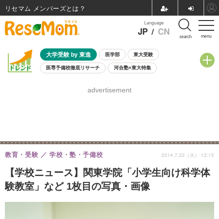
リセマム メンバーズ
Language
JP
/
CN
menu
search
大学受験 by 東進
医学部
東大受験
医専予備校徹底リサーチ
河合塾×東大特集
親子で考える大学選び
高校受験
中学受験
小学校受験
advertisement
共通テスト
夏休み
8月開催学校説明会・相談会
8月開催イベント・WS
全国公立高校 過去問
人気記事
自由研究教材（小学生向け）
自由研究教材（中学生向け）
ランキング
教育・受験
学校・塾・予備校
2014.7.22（火） 12:15
【学校ニュース】関東学院「小学生向け科学体
験教室」など 1枚目の写真・画像