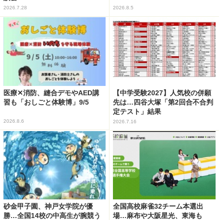
2026.7.28
2026.8.5
医療✕消防、縫合デモやAED講
【中学受験2027】人気校の併願
習も「おしごと体験博」9/5
先は…四谷大塚「第2回合不合判
定テスト」結果
2026.8.6
2026.7.16
砂金甲子園、神戸女学院が優
全国高校麻雀32チーム本選出
勝…全国14校の中高生が腕競う
場…麻布や大阪星光、東海も