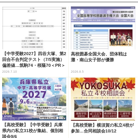
【中学受験2027】四谷大塚、第2
高校囲碁全国大会、団体戦は
回合不合判定テスト（7/5実施）
灘・南山女子部が優勝
偏差値…筑駒74・桜蔭70＜PR＞
2026.7.10
2026.8.5
【高校受験】【中学受験】兵庫
【高校受験】横須賀の私立4校が
県内の私立31校が集結、個別相
参加…合同相談会10/12
談会9/6