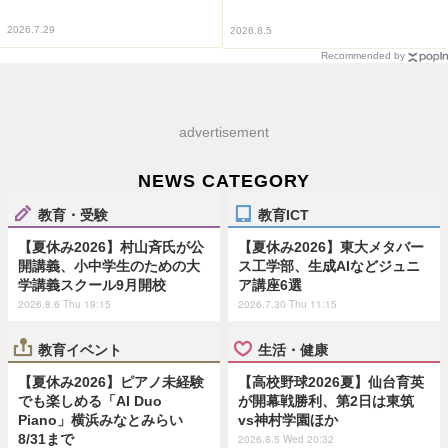
2026.7.29
2026.8.5
Recommended by
advertisement
NEWS CATEGORY
教育・受験
教育ICT
【夏休み2026】村山斉氏が公
【夏休み2026】東大メタバー
開講義、小中学生のための大
ス工学部、生成AIなどジュニ
学講義スクール9月開校
ア講座6選
2026.8.6 Thu 19:15
2026.7.30 Thu 11:15
教育イベント
生活・健康
【夏休み2026】ピアノ未経験
【高校野球2026夏】仙台育英
でも楽しめる「AI Duo
が開幕戦勝利、第2日は東筑
Piano」横浜みなとみらい
vs神村学園ほか
8/31まで
2026.8.5 Wed 20:32