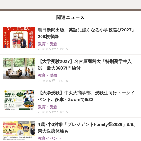
関連ニュース
朝日新聞出版「英語に強くなる小学校選び2027」
209校収録
教育・受験
2026.8.5 Wed 19:15
【大学受験2027】名古屋商科大「特別奨学生入
試」最大360万円給付
教育・受験
2026.8.5 Wed 20:15
【大学受験】中央大商学部、受験生向けトークイ
ベント...多摩・Zoomで8/22
教育・受験
2026.8.5 Wed 16:15
4歳~小3対象「プレジデントFamily祭2026」9/6、
東大医療体験も
教育イベント