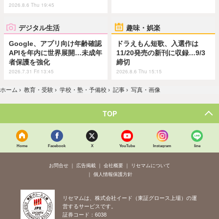
2026.8.6 Thu 19:45
デジタル生活
趣味・娯楽
Google、アプリ向け年齢確認
ドラえもん短歌、入選作は
APIを年内に世界展開…未成年
11/20発売の新刊に収録…9/3
者保護を強化
締切
2026.7.31 Fri 13:45
2026.8.6 Thu 15:15
ホーム
›
教育・受験
›
学校・塾・予備校
›
記事
›
写真・画像
TOP
Home
Facebook
X
YouTube
Instagram
line
お問合せ
広告掲載
会社概要
リセマムについて
個人情報保護方針
リセマムは、株式会社イード（東証グロース上場）の運
営するサービスです。
証券コード：6038