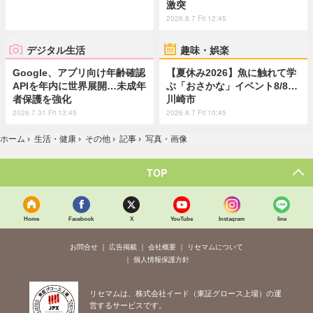
激突
2026.8.7 Fri 12:45
デジタル生活
趣味・娯楽
Google、アプリ向け年齢確認
【夏休み2026】魚に触れて学
APIを年内に世界展開…未成年
ぶ「おさかな」イベント8/8…
者保護を強化
川崎市
2026.7.31 Fri 13:45
2026.8.7 Fri 10:45
ホーム
›
生活・健康
›
その他
›
記事
›
写真・画像
TOP
Home
Facebook
X
YouTube
Instagram
line
お問合せ
広告掲載
会社概要
リセマムについて
個人情報保護方針
リセマムは、株式会社イード（東証グロース上場）の運
営するサービスです。