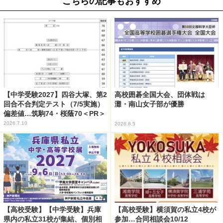
こちらの記事もおすすめ
【中学受験2027】四谷大塚、第2
高校囲碁全国大会、団体戦は
回合不合判定テスト（7/5実施）
灘・南山女子部が優勝
偏差値…筑駒74・桜蔭70＜PR＞
2026.7.10
2026.8.5
【高校受験】【中学受験】兵庫
【高校受験】横須賀の私立4校が
県内の私立31校が集結、個別相
参加…合同相談会10/12