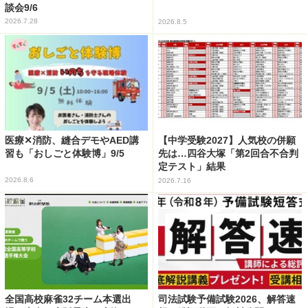
談会9/6
2026.7.28
2026.8.5
医療✕消防、縫合デモやAED講
【中学受験2027】人気校の併願
習も「おしごと体験博」9/5
先は…四谷大塚「第2回合不合判
定テスト」結果
2026.8.6
2026.7.16
全国高校麻雀32チーム本選出
司法試験予備試験2026、解答速