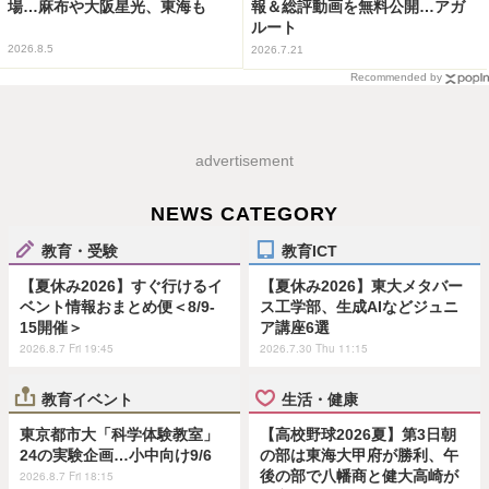
場…麻布や大阪星光、東海も
報＆総評動画を無料公開…アガ
ルート
2026.8.5
2026.7.21
Recommended by
advertisement
NEWS CATEGORY
教育・受験
教育ICT
【夏休み2026】すぐ行けるイ
【夏休み2026】東大メタバー
ベント情報おまとめ便＜8/9-
ス工学部、生成AIなどジュニ
15開催＞
ア講座6選
2026.8.7 Fri 19:45
2026.7.30 Thu 11:15
教育イベント
生活・健康
東京都市大「科学体験教室」
【高校野球2026夏】第3日朝
24の実験企画…小中向け9/6
の部は東海大甲府が勝利、午
後の部で八幡商と健大高崎が
2026.8.7 Fri 18:15