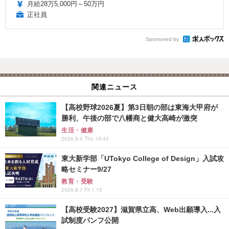
月給28万5,000円～50万円
正社員
Sponsored by
関連ニュース
【高校野球2026夏】第3日朝の部は東海大甲府が
勝利、午後の部で八幡商と健大高崎が激突
生活・健康
2026.8.6 Thu 18:45
東大新学部「UTokyo College of Design」入試攻
略セミナー9/27
教育・受験
2026.8.7 Fri 1:15
【高校受験2027】滋賀県立高、Web出願導入...入
試制度パンフ公開