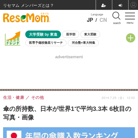
リセマム メンバーズ
Language
JP
/
CN
menu
search
大学受験 by 東進
医学部
東大受験
医専予備校徹底リサーチ
河合塾×東大特集
親子で考える大学選び
高校受験
中学受験
小学校受験
advertisement
共通テスト
夏休み
8月開催学校説明会・相談会
8月開催イベント・WS
全国公立高校 過去問
人気記事
自由研究教材（小学生向け）
自由研究教材（中学生向け）
ランキング
生活・健康
その他
2014.7.25（金） 12:02
傘の所持数、日本が世界1で平均3.3本 6枚目の
写真・画像