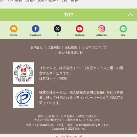
写真・画像
TOP
Home
Facebook
X
YouTube
Instagram
line
お問合せ
広告掲載
会社概要
リセマムについて
個人情報保護方針
リセマムは、株式会社イード（東証グロース上場）の運
営するサービスです。
証券コード：6038
株式会社イードは、個人情報の適切な取扱いを行う事業
者に対して付与されるプライバシーマークの付与認定を
受けています。
紹介した商品/サービスを購入、契約した場合に、
売上の一部が弊社サイトに還元されることがあります。
当サイトに掲載の記事・見出し・写真・画像の無断転載を禁じます。
Copyright © 2026 IID, Inc.
advertisement