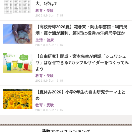
大、1位は?
教育・受験
2026.8.9 Sun 17:15
【高校野球2026夏】花巻東・岡山学芸館・鳴門渦
潮・霞ケ浦が勝利、第6日は横浜vs沖縄尚学ほか
生活・健康
2026.8.9 Sun 13:15
【自由研究】開成・宮本先生が解説「シュワシュ
ワ」はなぜできる?カラフルサイダーをつくってみ
よう
教育・受験
2026.8.9 Sun 15:15
【夏休み2026】小学2年生の自由研究テーマまと
め
教育・受験
2026.8.9 Sun 19:15
受験アクセスランキング