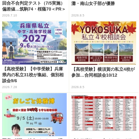
回合不合判定テスト（7/5実施）
灘・南山女子部が優勝
偏差値…筑駒74・桜蔭70＜PR＞
2026.7.10
2026.8.5
【高校受験】【中学受験】兵庫
【高校受験】横須賀の私立4校が
県内の私立31校が集結、個別相
参加…合同相談会10/12
談会9/6
2026.7.28
2026.8.5