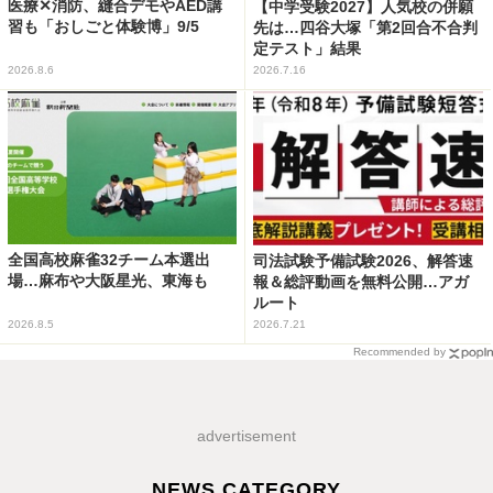
医療✕消防、縫合デモやAED講
【中学受験2027】人気校の併願
習も「おしごと体験博」9/5
先は…四谷大塚「第2回合不合判
定テスト」結果
2026.8.6
2026.7.16
全国高校麻雀32チーム本選出
司法試験予備試験2026、解答速
場…麻布や大阪星光、東海も
報＆総評動画を無料公開…アガ
ルート
2026.8.5
2026.7.21
Recommended by
advertisement
NEWS CATEGORY