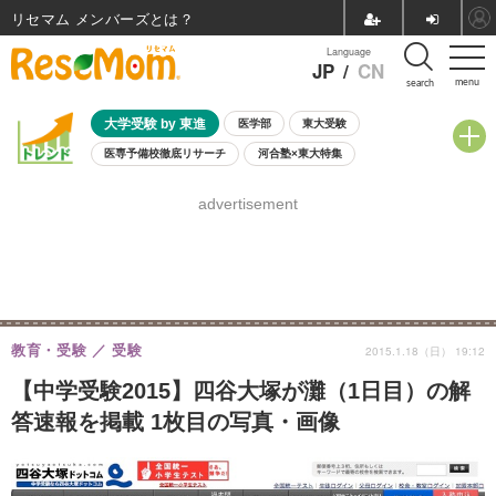
リセマム メンバーズ
Language
JP
/
CN
menu
search
大学受験 by 東進
医学部
東大受験
医専予備校徹底リサーチ
河合塾×東大特集
親子で考える大学選び
高校受験
中学受験
小学校受験
advertisement
共通テスト
夏休み
8月開催学校説明会・相談会
8月開催イベント・WS
全国公立高校 過去問
人気記事
自由研究教材（小学生向け）
自由研究教材（中学生向け）
ランキング
教育・受験
受験
2015.1.18（日） 19:12
【中学受験2015】四谷大塚が灘（1日目）の解
答速報を掲載 1枚目の写真・画像