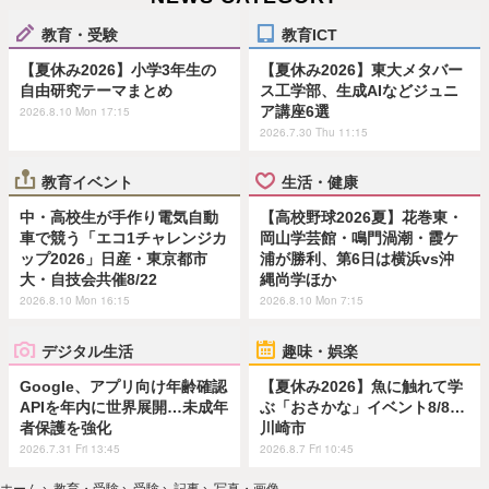
教育・受験
教育ICT
【夏休み2026】小学3年生の
【夏休み2026】東大メタバー
自由研究テーマまとめ
ス工学部、生成AIなどジュニ
ア講座6選
2026.8.10 Mon 17:15
2026.7.30 Thu 11:15
教育イベント
生活・健康
中・高校生が手作り電気自動
【高校野球2026夏】花巻東・
車で競う「エコ1チャレンジカ
岡山学芸館・鳴門渦潮・霞ケ
ップ2026」日産・東京都市
浦が勝利、第6日は横浜vs沖
大・自技会共催8/22
縄尚学ほか
2026.8.10 Mon 16:15
2026.8.10 Mon 7:15
デジタル生活
趣味・娯楽
Google、アプリ向け年齢確認
【夏休み2026】魚に触れて学
APIを年内に世界展開…未成年
ぶ「おさかな」イベント8/8…
者保護を強化
川崎市
2026.7.31 Fri 13:45
2026.8.7 Fri 10:45
ホーム
›
教育・受験
›
受験
›
記事
›