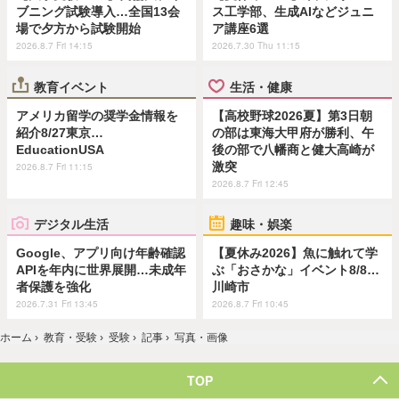
ブニング試験導入…全国13会
ス工学部、生成AIなどジュニ
場で夕方から試験開始
ア講座6選
2026.8.7 Fri 14:15
2026.7.30 Thu 11:15
教育イベント
生活・健康
アメリカ留学の奨学金情報を
【高校野球2026夏】第3日朝
紹介8/27東京…
の部は東海大甲府が勝利、午
EducationUSA
後の部で八幡商と健大高崎が
激突
2026.8.7 Fri 11:15
2026.8.7 Fri 12:45
デジタル生活
趣味・娯楽
Google、アプリ向け年齢確認
【夏休み2026】魚に触れて学
APIを年内に世界展開…未成年
ぶ「おさかな」イベント8/8…
者保護を強化
川崎市
2026.7.31 Fri 13:45
2026.8.7 Fri 10:45
ホーム
›
教育・受験
›
受験
›
記事
›
写真・画像
TOP