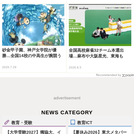
砂金甲子園、神戸女学院が優
全国高校麻雀32チーム本選出
勝…全国14校の中高生が腕競う
場…麻布や大阪星光、東海も
2026.7.29
2026.8.5
Recommended by
advertisement
NEWS CATEGORY
教育・受験
教育ICT
【大学受験2027】獨協大、イ
【夏休み2026】東大メタバー