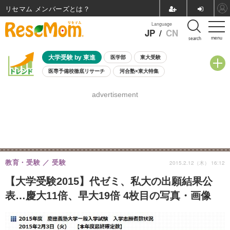
リセマム メンバーズ
Language
JP
/
CN
menu
search
大学受験 by 東進
医学部
東大受験
医専予備校徹底リサーチ
河合塾×東大特集
親子で考える大学選び
高校受験
中学受験
小学校受験
advertisement
共通テスト
夏休み
8月開催学校説明会・相談会
8月開催イベント・WS
全国公立高校 過去問
人気記事
自由研究教材（小学生向け）
自由研究教材（中学生向け）
ランキング
教育・受験
受験
2015.2.12（木） 16:12
【大学受験2015】代ゼミ、私大の出願結果公
表…慶大11倍、早大19倍 4枚目の写真・画像