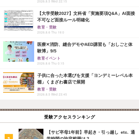
2026.8.5 Wed 22:15
【大学受験2027】文科省「実施要項Q&A」AI面接
不可など面接ルール明確化
教育・受験
2026.8.6 Thu 19:0
医療✕消防、縫合デモやAED講習も「おしごと体
験博」9/5
教育イベント
2026.8.6 Thu 0:15
子供に合った本選びを支援「ヨンデミーレベル本
棚」くまざわ書店で展開
教育・受験
2026.8.5 Wed 23:45
受験アクセスランキング
【サピ卒母1年前】早起き・引っ越し etc. 通
学時間の許容範囲は？