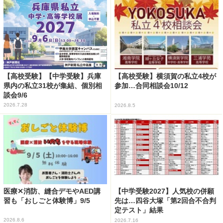
【高校受験】【中学受験】兵庫
【高校受験】横須賀の私立4校が
県内の私立31校が集結、個別相
参加…合同相談会10/12
談会9/6
2026.7.28
2026.8.5
医療✕消防、縫合デモやAED講
【中学受験2027】人気校の併願
習も「おしごと体験博」9/5
先は…四谷大塚「第2回合不合判
定テスト」結果
2026.8.6
2026.7.16