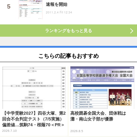
速報を開始
2011.2.4 Fri 12:34
ランキングをもっと見る
こちらの記事もおすすめ
【中学受験2027】四谷大塚、第2
高校囲碁全国大会、団体戦は
回合不合判定テスト（7/5実施）
灘・南山女子部が優勝
偏差値…筑駒74・桜蔭70＜PR＞
2026.7.10
2026.8.5