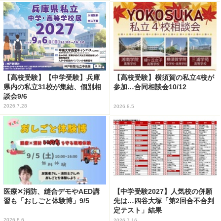
【高校受験】【中学受験】兵庫
【高校受験】横須賀の私立4校が
県内の私立31校が集結、個別相
参加…合同相談会10/12
談会9/6
2026.7.28
2026.8.5
医療✕消防、縫合デモやAED講
【中学受験2027】人気校の併願
習も「おしごと体験博」9/5
先は…四谷大塚「第2回合不合判
定テスト」結果
2026.8.6
2026.7.16