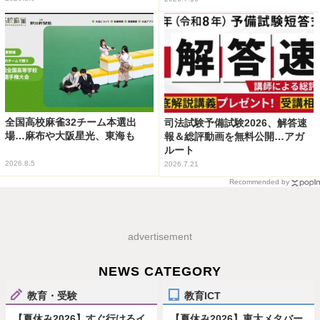
全国高校麻雀32チーム本選出
司法試験予備試験2026、解答速
場…麻布や大阪星光、東海も
報＆総評動画を無料公開…アガ
ルート
2026.8.5
2026.7.21
Recommended by
advertisement
NEWS CATEGORY
教育・受験
教育ICT
【夏休み2026】すぐ行けるイ
【夏休み2026】東大メタバー