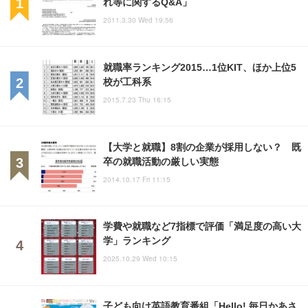
れ等に関するQ&A」
2011.3.30 Wed 19:56
就職率ランキング2015…1位KIT、ほか上位5
校が工科系
2015.7.23 Thu 16:15
【大学と就職】8割の企業が採用しない？ 既
卒の就職活動の厳しい実態
2014.10.17 Fri 11:15
学費や就職など7指標で評価「満足度の高い大
学」ランキング
2025.10.29 Wed 10:15
子ども向け英語教育番組「Hello! 毎日かあさ