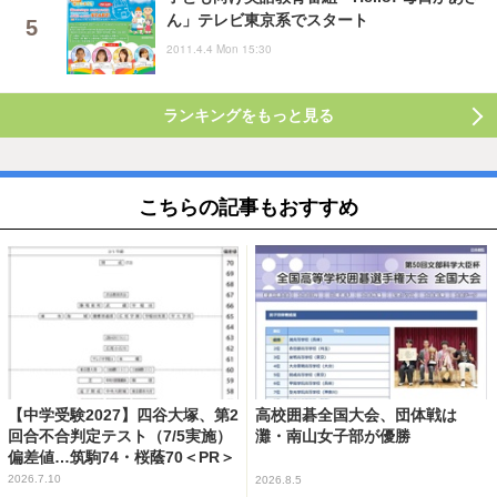
ん」テレビ東京系でスタート
2011.4.4 Mon 15:30
ランキングをもっと見る
こちらの記事もおすすめ
【中学受験2027】四谷大塚、第2
高校囲碁全国大会、団体戦は
回合不合判定テスト（7/5実施）
灘・南山女子部が優勝
偏差値…筑駒74・桜蔭70＜PR＞
2026.7.10
2026.8.5