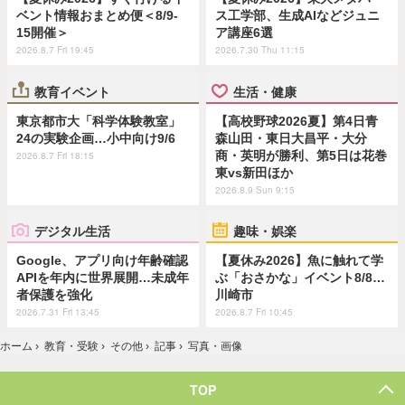
ベント情報おまとめ便＜8/9-
ス工学部、生成AIなどジュニ
15開催＞
ア講座6選
2026.8.7 Fri 19:45
2026.7.30 Thu 11:15
教育イベント
生活・健康
東京都市大「科学体験教室」
【高校野球2026夏】第4日青
24の実験企画…小中向け9/6
森山田・東日大昌平・大分
商・英明が勝利、第5日は花巻
2026.8.7 Fri 18:15
東vs新田ほか
2026.8.9 Sun 9:15
デジタル生活
趣味・娯楽
Google、アプリ向け年齢確認
【夏休み2026】魚に触れて学
APIを年内に世界展開…未成年
ぶ「おさかな」イベント8/8…
者保護を強化
川崎市
2026.7.31 Fri 13:45
2026.8.7 Fri 10:45
ホーム
›
教育・受験
›
その他
›
記事
›
写真・画像
TOP