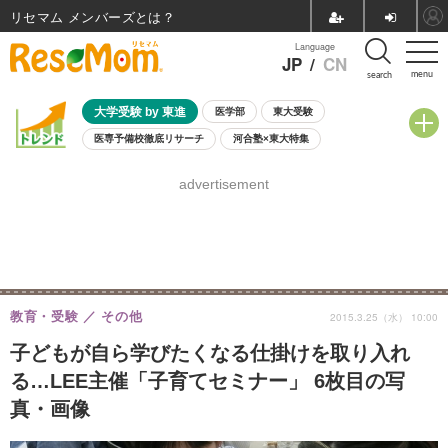
リセマム メンバーズ
Language
JP
/
CN
menu
search
大学受験 by 東進
医学部
東大受験
医専予備校徹底リサーチ
河合塾×東大特集
親子で考える大学選び
高校受験
中学受験
小学校受験
advertisement
共通テスト
夏休み
8月開催学校説明会・相談会
8月開催イベント・WS
全国公立高校 過去問
人気記事
自由研究教材（小学生向け）
自由研究教材（中学生向け）
ランキング
教育・受験
その他
2015.3.25（水） 10:00
子どもが自ら学びたくなる仕掛けを取り入れ
る…LEE主催「子育てセミナー」 6枚目の写
真・画像