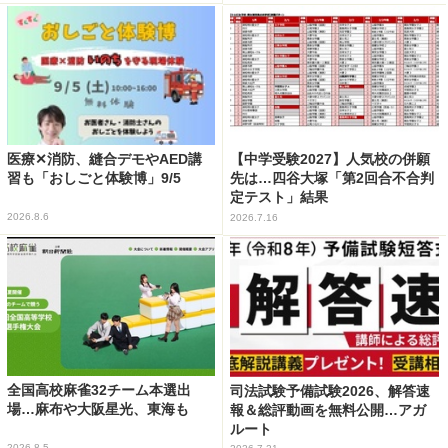
医療✕消防、縫合デモやAED講
【中学受験2027】人気校の併願
習も「おしごと体験博」9/5
先は…四谷大塚「第2回合不合判
定テスト」結果
2026.8.6
2026.7.16
全国高校麻雀32チーム本選出
司法試験予備試験2026、解答速
場…麻布や大阪星光、東海も
報＆総評動画を無料公開…アガ
ルート
2026.8.5