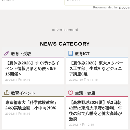
2026.7.21
Recommended by
advertisement
NEWS CATEGORY
教育・受験
教育ICT
【夏休み2026】すぐ行けるイ
【夏休み2026】東大メタバー
ベント情報おまとめ便＜8/9-
ス工学部、生成AIなどジュニ
15開催＞
ア講座6選
2026.8.7 Fri 19:45
2026.7.30 Thu 11:15
教育イベント
生活・健康
東京都市大「科学体験教室」
【高校野球2026夏】第3日朝
24の実験企画…小中向け9/6
の部は東海大甲府が勝利、午
後の部で八幡商と健大高崎が
2026.8.7 Fri 18:15
激突
2026.8.7 Fri 12:45