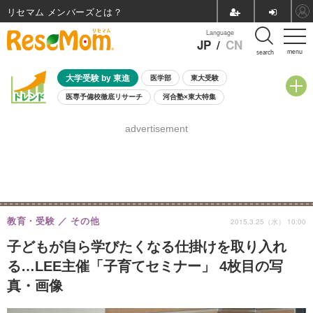
リセマム メンバーズ
Language
JP
/
CN
menu
search
大学受験 by 東進
医学部
東大受験
医専予備校徹底リサーチ
河合塾×東大特集
親子で考える大学選び
高校受験
中学受験
小学校受験
advertisement
共通テスト
夏休み
8月開催学校説明会・相談会
8月開催イベント・WS
全国公立高校 過去問
人気記事
自由研究教材（小学生向け）
自由研究教材（中学生向け）
ランキング
教育・受験
その他
2015.3.25（水） 10:00
子どもが自ら学びたくなる仕掛けを取り入れ
る…LEE主催「子育てセミナー」 4枚目の写
真・画像