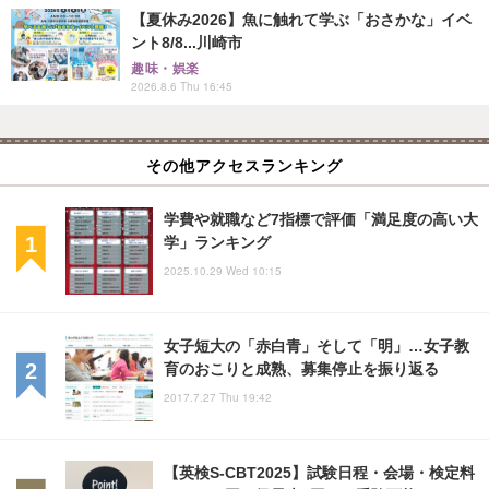
【夏休み2026】魚に触れて学ぶ「おさかな」イベ
ント8/8...川崎市
趣味・娯楽
2026.8.6 Thu 16:45
その他アクセスランキング
学費や就職など7指標で評価「満足度の高い大
学」ランキング
2025.10.29 Wed 10:15
女子短大の「赤白青」そして「明」…女子教
育のおこりと成熟、募集停止を振り返る
2017.7.27 Thu 19:42
【英検S-CBT2025】試験日程・会場・検定料