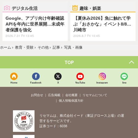
デジタル生活
趣味・娯楽
Google、アプリ向け年齢確認
【夏休み2026】魚に触れて学
APIを年内に世界展開…未成年
ぶ「おさかな」イベント8/8…
者保護を強化
川崎市
2026.7.31 Fri 13:45
2026.8.7 Fri 10:45
ホーム
›
教育・受験
›
その他
›
記事
›
写真・画像
TOP
Home
Facebook
X
YouTube
Instagram
line
お問合せ
広告掲載
会社概要
リセマムについて
個人情報保護方針
リセマムは、株式会社イード（東証グロース上場）の運
営するサービスです。
証券コード：6038