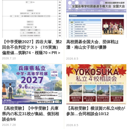
【中学受験2027】四谷大塚、第2
高校囲碁全国大会、団体戦は
回合不合判定テスト（7/5実施）
灘・南山女子部が優勝
偏差値…筑駒74・桜蔭70＜PR＞
2026.7.10
2026.8.5
【高校受験】【中学受験】兵庫
【高校受験】横須賀の私立4校が
県内の私立31校が集結、個別相
参加…合同相談会10/12
談会9/6
2026.7.28
2026.8.5