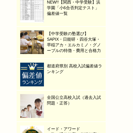
NEW!!【関西・中学受験】浜
学園「小6合否判定テスト」
偏差値一覧
【中学受験の塾選び】
SAPIX・日能研・四谷大塚・
早稲アカ・エルカミノ・グノ
ーブルの特徴・費用と合格力
都道府県別 高校入試偏差値ラ
ンキング
全国公立高校入試（過去入試
問題・正答）
イード・アワード