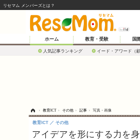
リセマム メンバーズ
ホーム
教育・受験
国
人気記事ランキング
イード・アワード（
ホーム
›
教育ICT
›
その他
›
記事
›
写真・画像
教育ICT
その他
アイデアを形にする力を身につけ