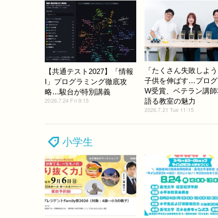
「たくさん失敗しよう
【共通テスト2027】「情報
子供を伸ばす…プログ
I」プログラミング徹底攻
W受賞、ベテラン講師
略…駿台が特別講義
2026.7.24 Fri 9:15
語る教室の魅力
2026.7.21 Tue 11:15
小学生