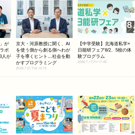
」が
京大・河原教授に聞く、AI
【中学受験】北海道私学×
ラボ
を使う側から創る側へわが
日能研フェア8/2、5校の体
3人が
子を導くヒント…社会を動
験プログラム
2026.7.17 Fri 17:45
かすプログラミング
2026.7.21 Tue 10:15