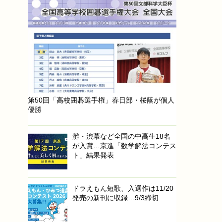
第50回「高校囲碁選手権」春日部・桜蔭が個人
優勝
灘・渋幕など全国の中高生18名
が入賞…京進「数学解法コンテス
ト」結果発表
ドラえもん短歌、入選作は11/20
発売の新刊に収録…9/3締切