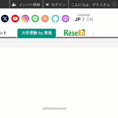
ログイン
こんにちは、ゲストさん
Language
JP
/
CN
ント
大学受験 by 東進
advertisement