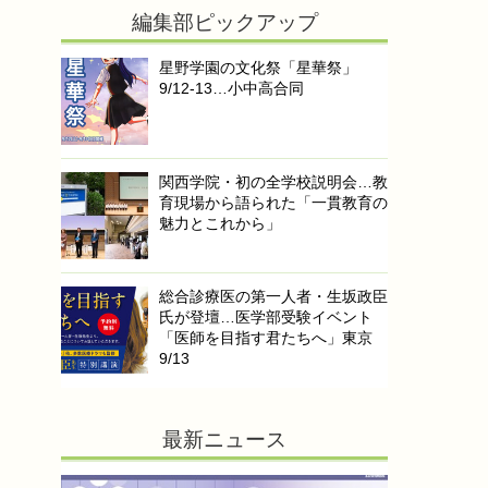
編集部ピックアップ
星野学園の文化祭「星華祭」
9/12-13…小中高合同
関西学院・初の全学校説明会…教
育現場から語られた「一貫教育の
魅力とこれから」
総合診療医の第一人者・生坂政臣
氏が登壇…医学部受験イベント
「医師を目指す君たちへ」東京
9/13
最新ニュース