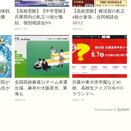
団体戦
【高校受験】【中学受験】
【高校受験】横須賀の私立
優勝
兵庫県内の私立31校が集
4校が参加…合同相談会
結、個別相談会9/6
10/12
2026.7.28
2026.8.5
学院が
全国高校麻雀32チーム本選
渋幕や東大寺学園など40
高生が
出場…麻布や大阪星光、東
校、高校生クイズTOKYO
海も
ラウンドへ
2026.8.5
2026.7.29
Recommended by