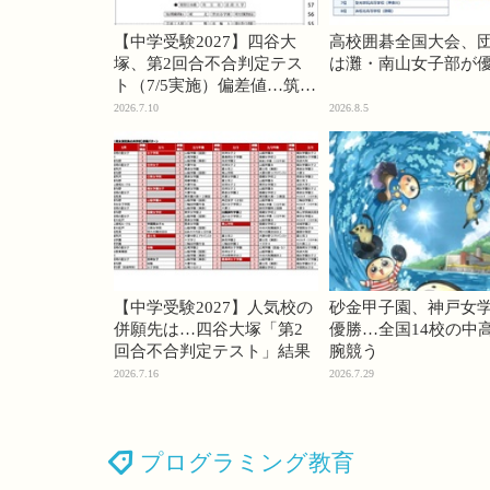
【中学受験2027】四谷大
高校囲碁全国大会、
塚、第2回合不合判定テス
は灘・南山女子部が
ト（7/5実施）偏差値…筑駒
74・桜蔭70＜PR＞
2026.7.10
2026.8.5
【中学受験2027】人気校の
砂金甲子園、神戸女
併願先は…四谷大塚「第2
優勝…全国14校の中
回合不合判定テスト」結果
腕競う
2026.7.16
2026.7.29
プログラミング教育