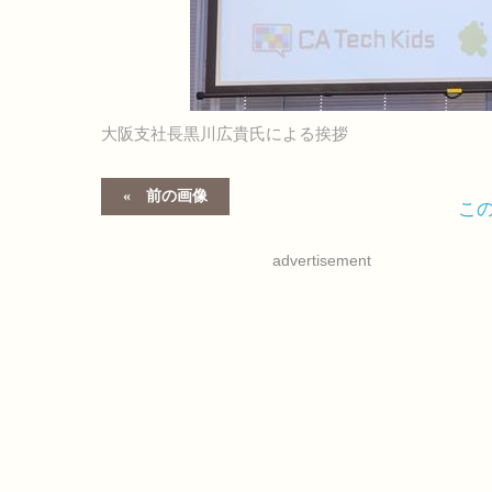
大阪支社長黒川広貴氏による挨拶
前の画像
こ
advertisement