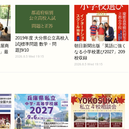
2019年度 大分県公立高校入
試[標準問題 数学・問
古屋商
朝日新聞出版「英語に強く
題]9/10
」最
なる小学校選び2027」209
2026.8.5 Wed 19:15
校収録
2026.8.5 Wed 19:15