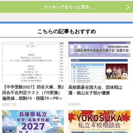
ランキングをもっと見る
こちらの記事もおすすめ
【中学受験2027】四谷大塚、第2
高校囲碁全国大会、団体戦は
回合不合判定テスト（7/5実施）
灘・南山女子部が優勝
偏差値…筑駒74・桜蔭70＜PR＞
2026.7.10
2026.8.5