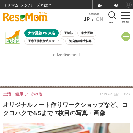
リセマム メンバーズ
Language
JP
/
CN
menu
search
大学受験 by 東進
医学部
東大受験
医専予備校徹底リサーチ
河合塾×東大特集
親子で考える大学選び
高校受験
中学受験
小学校受験
advertisement
共通テスト
夏休み
8月開催学校説明会・相談会
8月開催イベント・WS
全国公立高校 過去問
人気記事
自由研究教材（小学生向け）
自由研究教材（中学生向け）
ランキング
生活・健康
その他
2015.4.3（金） 17:09
オリジナルノート作りワークショップなど、コ
クヨハクで4/5まで 7枚目の写真・画像