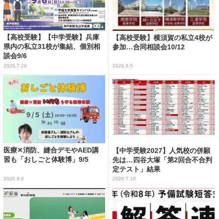
【高校受験】【中学受験】兵庫
【高校受験】横須賀の私立4校が
県内の私立31校が集結、個別相
参加…合同相談会10/12
談会9/6
2026.7.28
2026.8.5
医療✕消防、縫合デモやAED講
【中学受験2027】人気校の併願
習も「おしごと体験博」9/5
先は…四谷大塚「第2回合不合判
定テスト」結果
2026.8.6
2026.7.16