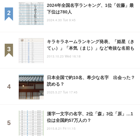
2024年全国名字ランキング、1位「佐藤」最
下位は780人
2024.4.30 Tue 9:45
キラキラネームランキング発表、「姫星（き
てぃ）」「本気（まじ）」など奇抜な名前も
2013.10.23 Wed 16:18
日本全国で約10名、希少な名字 出会った？
読める？
2025.5.27 Tue 17:45
漢字一文字の名字、2位「森」3位「原」…1
位は全国約57万人の？
2015.8.21 Fri 11:15