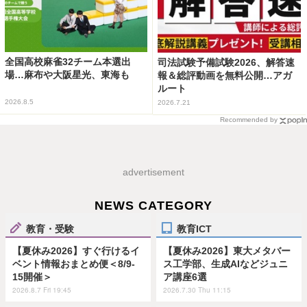
全国高校麻雀32チーム本選出
司法試験予備試験2026、解答速
場…麻布や大阪星光、東海も
報＆総評動画を無料公開…アガ
ルート
2026.8.5
2026.7.21
Recommended by
advertisement
NEWS CATEGORY
教育・受験
教育ICT
【夏休み2026】すぐ行けるイ
【夏休み2026】東大メタバー
ベント情報おまとめ便＜8/9-
ス工学部、生成AIなどジュニ
15開催＞
ア講座6選
2026.8.7 Fri 19:45
2026.7.30 Thu 11:15