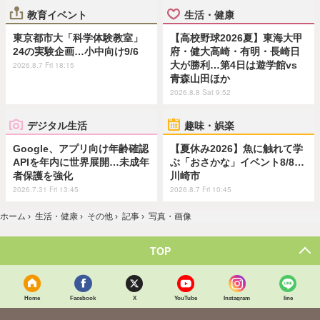
教育イベント
生活・健康
東京都市大「科学体験教室」
【高校野球2026夏】東海大甲
24の実験企画…小中向け9/6
府・健大高崎・有明・長崎日
大が勝利…第4日は遊学館vs
2026.8.7 Fri 18:15
青森山田ほか
2026.8.8 Sat 9:52
デジタル生活
趣味・娯楽
Google、アプリ向け年齢確認
【夏休み2026】魚に触れて学
APIを年内に世界展開…未成年
ぶ「おさかな」イベント8/8…
者保護を強化
川崎市
2026.7.31 Fri 13:45
2026.8.7 Fri 10:45
ホーム
›
生活・健康
›
その他
›
記事
›
写真・画像
TOP
Home
Facebook
X
YouTube
Instagram
line