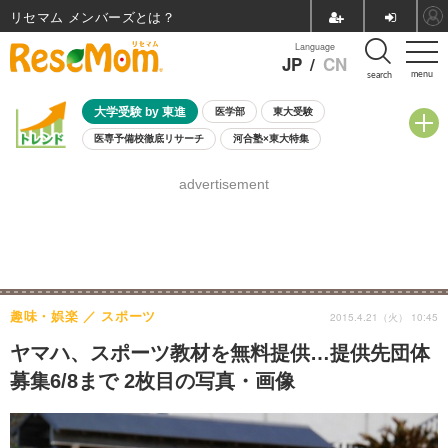
リセマム メンバーズ
Language
JP
/
CN
menu
search
大学受験 by 東進
医学部
東大受験
医専予備校徹底リサーチ
河合塾×東大特集
親子で考える大学選び
高校受験
中学受験
小学校受験
advertisement
共通テスト
夏休み
8月開催学校説明会・相談会
8月開催イベント・WS
全国公立高校 過去問
人気記事
自由研究教材（小学生向け）
自由研究教材（中学生向け）
ランキング
趣味・娯楽
スポーツ
2015.4.21（火） 10:45
ヤマハ、スポーツ教材を無料提供…提供先団体
募集6/8まで 2枚目の写真・画像