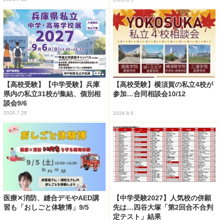
【高校受験】【中学受験】兵庫
【高校受験】横須賀の私立4校が
県内の私立31校が集結、個別相
参加…合同相談会10/12
談会9/6
2026.7.28
2026.8.5
医療✕消防、縫合デモやAED講
【中学受験2027】人気校の併願
習も「おしごと体験博」9/5
先は…四谷大塚「第2回合不合判
定テスト」結果