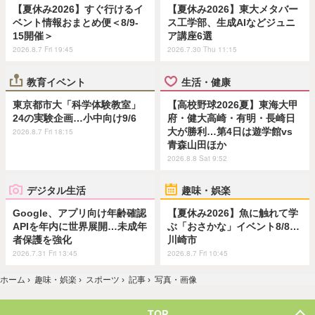
【夏休み2026】すぐ行けるイ
【夏休み2026】東大メタバー
ベント情報おまとめ便＜8/9-
ス工学部、生成AIなどジュニ
15開催＞
ア講座6選
2026.8.7 Fri 19:45
2026.7.30 Thu 11:15
教育イベント
生活・健康
東京都市大「科学体験教室」
【高校野球2026夏】東海大甲
24の実験企画…小中向け9/6
府・健大高崎・有明・長崎日
大が勝利…第4日は遊学館vs
2026.8.7 Fri 18:15
青森山田ほか
2026.8.8 Sat 9:52
デジタル生活
趣味・娯楽
Google、アプリ向け年齢確認
【夏休み2026】魚に触れて学
APIを年内に世界展開…未成年
ぶ「おさかな」イベント8/8…
者保護を強化
川崎市
2026.7.31 Fri 13:45
2026.8.7 Fri 10:45
ホーム
›
趣味・娯楽
›
スポーツ
›
記事
›
写真・画像
TOP