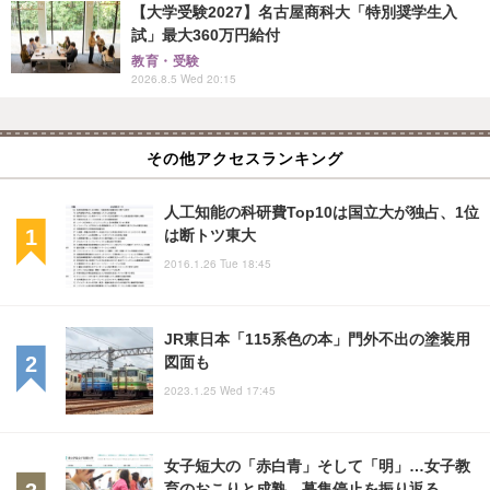
【大学受験2027】名古屋商科大「特別奨学生入
試」最大360万円給付
教育・受験
2026.8.5 Wed 20:15
その他アクセスランキング
人工知能の科研費Top10は国立大が独占、1位
は断トツ東大
2016.1.26 Tue 18:45
JR東日本「115系色の本」門外不出の塗装用
図面も
2023.1.25 Wed 17:45
女子短大の「赤白青」そして「明」…女子教
育のおこりと成熟、募集停止を振り返る