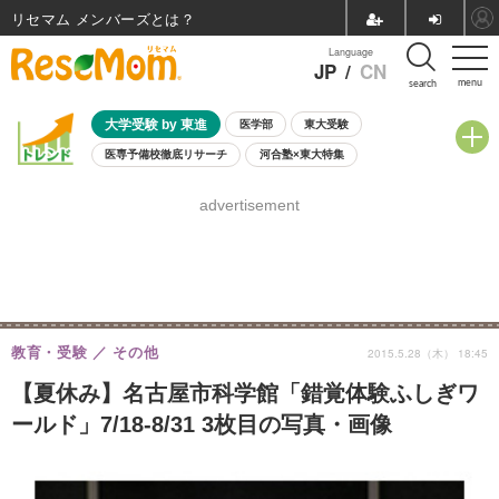
リセマム メンバーズ
Language
JP
/
CN
menu
search
大学受験 by 東進
医学部
東大受験
医専予備校徹底リサーチ
河合塾×東大特集
親子で考える大学選び
高校受験
中学受験
小学校受験
advertisement
共通テスト
夏休み
8月開催学校説明会・相談会
8月開催イベント・WS
全国公立高校 過去問
人気記事
自由研究教材（小学生向け）
自由研究教材（中学生向け）
ランキング
教育・受験
その他
2015.5.28（木） 18:45
【夏休み】名古屋市科学館「錯覚体験ふしぎワ
ールド」7/18-8/31 3枚目の写真・画像