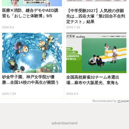
医療✕消防、縫合デモやAED講
【中学受験2027】人気校の併願
習も「おしごと体験博」9/5
先は…四谷大塚「第2回合不合判
定テスト」結果
2026.8.6
2026.7.16
砂金甲子園、神戸女学院が優
全国高校麻雀32チーム本選出
勝…全国14校の中高生が腕競う
場…麻布や大阪星光、東海も
2026.7.29
2026.8.5
Recommended by
advertisement