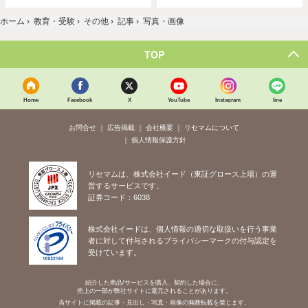
ホーム
›
教育・受験
›
その他
›
記事
›
写真・画像
TOP
Home
Facebook
X
YouTube
Instagram
line
お問合せ
広告掲載
会社概要
リセマムについて
個人情報保護方針
リセマムは、株式会社イード（東証グロース上場）の運
営するサービスです。
証券コード：6038
株式会社イードは、個人情報の適切な取扱いを行う事業
者に対して付与されるプライバシーマークの付与認定を
受けています。
紹介した商品/サービスを購入、契約した場合に、
売上の一部が弊社サイトに還元されることがあります。
当サイトに掲載の記事・見出し・写真・画像の無断転載を禁じます。