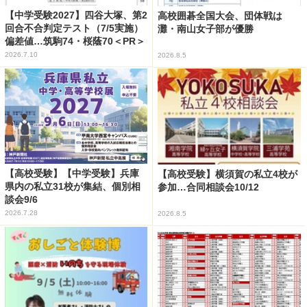
【中学受験2027】四谷大塚、第2
高校囲碁全国大会、団体戦は
回合不合判定テスト（7/5実施）
灘・南山女子部が優勝
偏差値…筑駒74・桜蔭70＜PR＞
2026.7.10
2026.8.5
【高校受験】【中学受験】兵庫
【高校受験】横須賀の私立4校が
県内の私立31校が集結、個別相
参加…合同相談会10/12
談会9/6
2026.7.28
2026.8.5