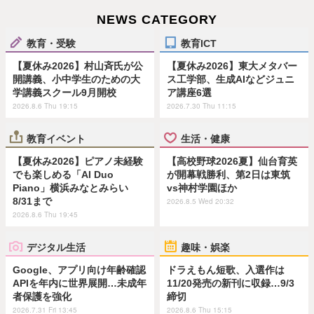
NEWS CATEGORY
教育・受験
教育ICT
【夏休み2026】村山斉氏が公
【夏休み2026】東大メタバー
開講義、小中学生のための大
ス工学部、生成AIなどジュニ
学講義スクール9月開校
ア講座6選
2026.8.6 Thu 19:15
2026.7.30 Thu 11:15
教育イベント
生活・健康
【夏休み2026】ピアノ未経験
【高校野球2026夏】仙台育英
でも楽しめる「AI Duo
が開幕戦勝利、第2日は東筑
Piano」横浜みなとみらい
vs神村学園ほか
8/31まで
2026.8.5 Wed 20:32
2026.8.6 Thu 19:45
デジタル生活
趣味・娯楽
Google、アプリ向け年齢確認
ドラえもん短歌、入選作は
APIを年内に世界展開…未成年
11/20発売の新刊に収録…9/3
者保護を強化
締切
2026.7.31 Fri 13:45
2026.8.6 Thu 15:15