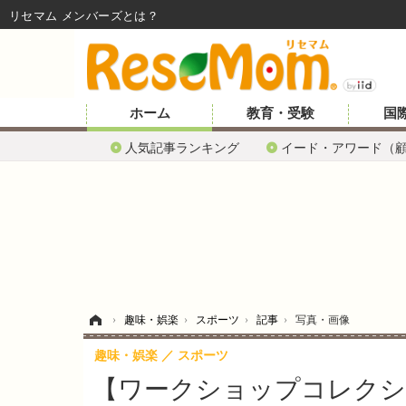
リセマム メンバーズ
ホーム
教育・受験
国
人気記事ランキング
イード・アワード（
ホーム
›
趣味・娯楽
›
スポーツ
›
記事
›
写真・画像
趣味・娯楽
スポーツ
【ワークショップコレクシ