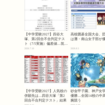
【中学受験2027】四谷大
高校囲碁全国大会、
塚、第2回合不合判定テス
は灘・南山女子部が
ト（7/5実施）偏差値…筑駒
74・桜蔭70＜PR＞
2026.7.10
2026.8.5
【中学受験2027】人気校の
砂金甲子園、神戸女
併願先は…四谷大塚「第2
優勝…全国14校の中
回合不合判定テスト」結果
腕競う