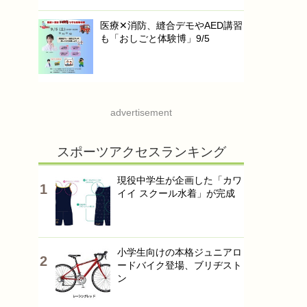
医療✕消防、縫合デモやAED講習
も「おしごと体験博」9/5
advertisement
スポーツアクセスランキング
現役中学生が企画した「カワ
イイ スクール水着」が完成
小学生向けの本格ジュニアロ
ードバイク登場、ブリヂスト
ン