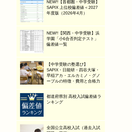
NEW!!【首都圏・中学受験】
SAPIX 上位校偏差値＜2027
年度版（2026年4月）
NEW!!【関西・中学受験】浜
学園「小6合否判定テスト」
偏差値一覧
【中学受験の塾選び】
SAPIX・日能研・四谷大塚・
早稲アカ・エルカミノ・グノ
ーブルの特徴・費用と合格力
都道府県別 高校入試偏差値ラ
ンキング
全国公立高校入試（過去入試