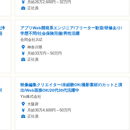
月給26万2,600円～32万円
正社員
洗浄
アプリWeb開発系エンジニア/フリーター歓迎/研修あり/
経
学歴不問/社会保険完備/男性活躍
合同会社JUZ
神奈川県
月給33万円～50万円
正社員
み
映像編集クリエイター/未経験OK/撮影素材のカットと演
川
出/Web面接OK/20代30代活躍中
Yts株式会社
大阪府
月給30万4,600円～50万円
正社員