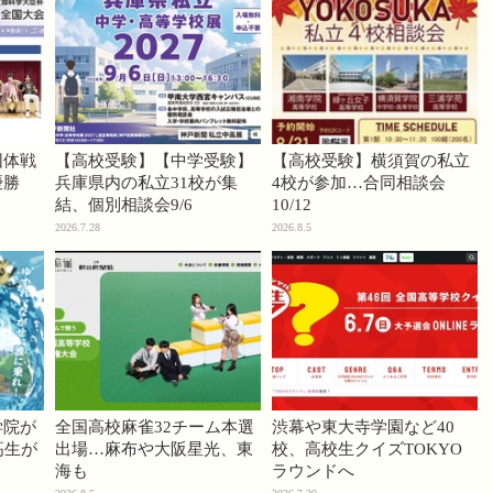
団体戦
【高校受験】【中学受験】
【高校受験】横須賀の私立
優勝
兵庫県内の私立31校が集
4校が参加…合同相談会
結、個別相談会9/6
10/12
2026.7.28
2026.8.5
学院が
全国高校麻雀32チーム本選
渋幕や東大寺学園など40
高生が
出場…麻布や大阪星光、東
校、高校生クイズTOKYO
海も
ラウンドへ