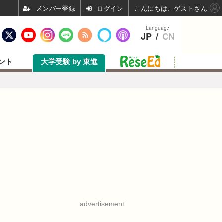
ログイン
こんにちは、ゲストさん
Language
JP
/
CN
ント
大学受験 by 東進
advertisement