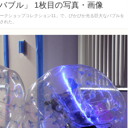
バブル」 1枚目の写真・画像
クショップコレクション11」で、ぴかぴか光る巨大なバブルを
された。