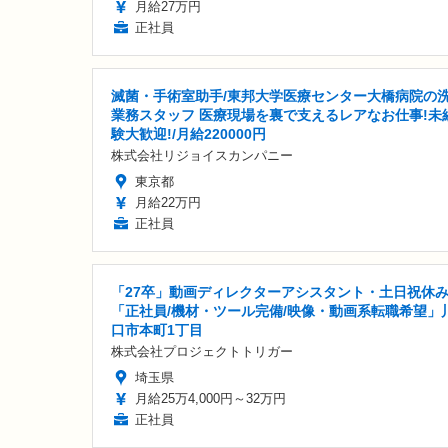
月給27万円
正社員
滅菌・手術室助手/東邦大学医療センター大橋病院の
業務スタッフ 医療現場を裏で支えるレアなお仕事!未
験大歓迎!/月給220000円
株式会社リジョイスカンパニー
東京都
月給22万円
正社員
「27卒」動画ディレクターアシスタント・土日祝休
「正社員/機材・ツール完備/映像・動画系転職希望」
口市本町1丁目
株式会社プロジェクトトリガー
埼玉県
月給25万4,000円～32万円
正社員