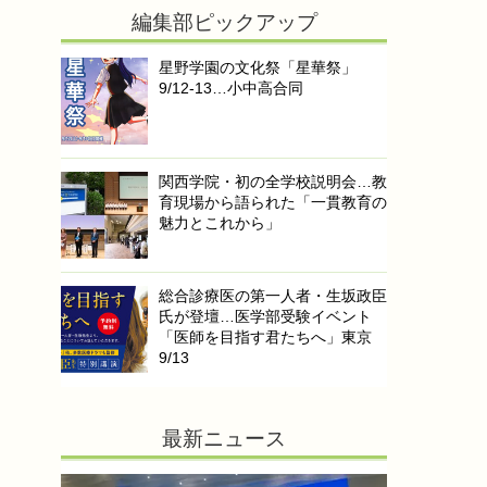
編集部ピックアップ
星野学園の文化祭「星華祭」
9/12-13…小中高合同
関西学院・初の全学校説明会…教
育現場から語られた「一貫教育の
魅力とこれから」
総合診療医の第一人者・生坂政臣
氏が登壇…医学部受験イベント
「医師を目指す君たちへ」東京
9/13
最新ニュース