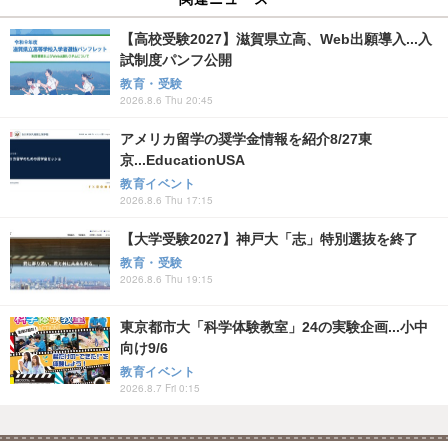
【高校受験2027】滋賀県立高、Web出願導入...入
試制度パンフ公開
教育・受験
2026.8.6 Thu 20:45
アメリカ留学の奨学金情報を紹介8/27東
京...EducationUSA
教育イベント
2026.8.6 Thu 17:15
【大学受験2027】神戸大「志」特別選抜を終了
教育・受験
2026.8.6 Thu 19:15
東京都市大「科学体験教室」24の実験企画...小中
向け9/6
教育イベント
2026.8.7 Fri 0:15