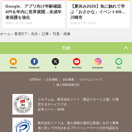
Google、アプリ向け年齢確認
【夏休み2026】魚に触れて学
APIを年内に世界展開…未成年
ぶ「おさかな」イベント8/8…
者保護を強化
川崎市
2026.7.31 Fri 13:45
2026.8.7 Fri 10:45
ホーム
›
教育ICT
›
先生
›
記事
›
写真・画像
TOP
Home
Facebook
X
YouTube
Instagram
line
お問合せ
広告掲載
会社概要
リセマムについて
個人情報保護方針
リセマムは、株式会社イード（東証グロース上場）の運
営するサービスです。
証券コード：6038
株式会社イードは、個人情報の適切な取扱いを行う事業
者に対して付与されるプライバシーマークの付与認定を