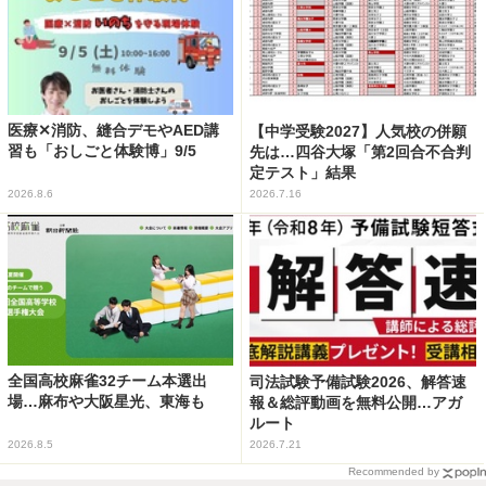
医療✕消防、縫合デモやAED講
【中学受験2027】人気校の併願
習も「おしごと体験博」9/5
先は…四谷大塚「第2回合不合判
定テスト」結果
2026.8.6
2026.7.16
全国高校麻雀32チーム本選出
司法試験予備試験2026、解答速
場…麻布や大阪星光、東海も
報＆総評動画を無料公開…アガ
ルート
2026.8.5
2026.7.21
Recommended by