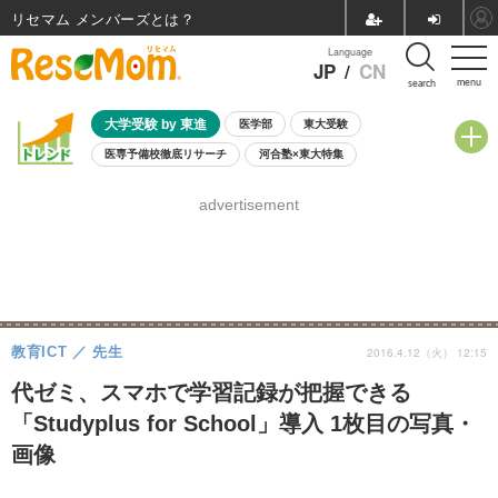
リセマム メンバーズ
Language
JP
/
CN
menu
search
大学受験 by 東進
医学部
東大受験
医専予備校徹底リサーチ
河合塾×東大特集
親子で考える大学選び
高校受験
中学受験
小学校受験
advertisement
共通テスト
夏休み
8月開催学校説明会・相談会
8月開催イベント・WS
全国公立高校 過去問
人気記事
自由研究教材（小学生向け）
自由研究教材（中学生向け）
ランキング
教育ICT
先生
2016.4.12（火） 12:15
代ゼミ、スマホで学習記録が把握できる
「Studyplus for School」導入 1枚目の写真・
画像