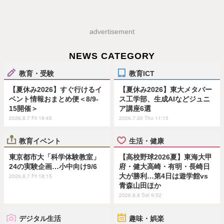
advertisement
NEWS CATEGORY
教育・受験
教育ICT
【夏休み2026】すぐ行けるイ
【夏休み2026】東大メタバー
ベント情報おまとめ便＜8/9-
ス工学部、生成AIなどジュニ
15開催＞
ア講座6選
2026.8.7 Fri 19:45
2026.7.30 Thu 11:15
教育イベント
生活・健康
東京都市大「科学体験教室」
【高校野球2026夏】東海大甲
24の実験企画…小中向け9/6
府・健大高崎・有明・長崎日
大が勝利…第4日は遊学館vs
2026.8.7 Fri 18:15
青森山田ほか
2026.8.8 Sat 9:52
デジタル生活
趣味・娯楽