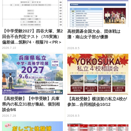
【中学受験2027】四谷大塚、第2
高校囲碁全国大会、団体戦は
回合不合判定テスト（7/5実施）
灘・南山女子部が優勝
偏差値…筑駒74・桜蔭70＜PR＞
2026.7.10
2026.8.5
【高校受験】【中学受験】兵庫
【高校受験】横須賀の私立4校が
県内の私立31校が集結、個別相
参加…合同相談会10/12
談会9/6
2026.7.28
2026.8.5