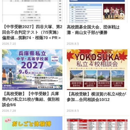
【中学受験2027】四谷大塚、第2
高校囲碁全国大会、団体戦は
回合不合判定テスト（7/5実施）
灘・南山女子部が優勝
偏差値…筑駒74・桜蔭70＜PR＞
2026.7.10
2026.8.5
【高校受験】【中学受験】兵庫
【高校受験】横須賀の私立4校が
県内の私立31校が集結、個別相
参加…合同相談会10/12
談会9/6
2026.7.28
2026.8.5