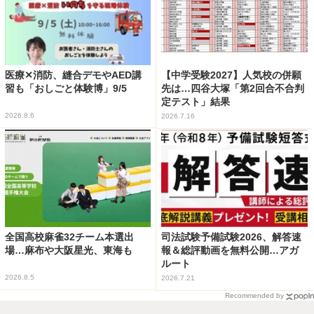
医療✕消防、縫合デモやAED講
【中学受験2027】人気校の併願
習も「おしごと体験博」9/5
先は…四谷大塚「第2回合不合判
定テスト」結果
2026.8.6
2026.7.16
全国高校麻雀32チーム本選出
司法試験予備試験2026、解答速
場…麻布や大阪星光、東海も
報＆総評動画を無料公開…アガ
ルート
2026.8.5
2026.7.21
Recommended by