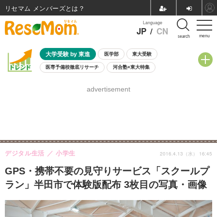
リセマム メンバーズ
Language
JP
/
CN
menu
search
大学受験 by 東進
医学部
東大受験
医専予備校徹底リサーチ
河合塾×東大特集
親子で考える大学選び
高校受験
中学受験
小学校受験
advertisement
共通テスト
夏休み
8月開催学校説明会・相談会
8月開催イベント・WS
全国公立高校 過去問
人気記事
自由研究教材（小学生向け）
自由研究教材（中学生向け）
ランキング
デジタル生活
小学生
2016.4.13（水） 16:45
GPS・携帯不要の見守りサービス「スクールプ
ラン」半田市で体験版配布 3枚目の写真・画像