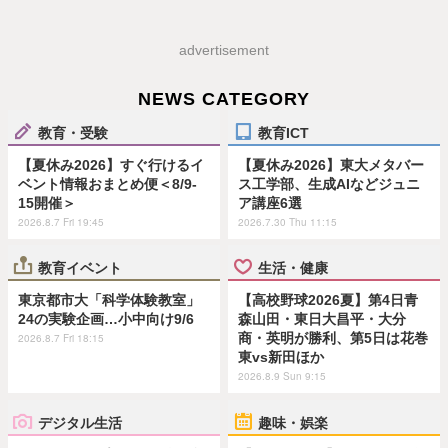
advertisement
NEWS CATEGORY
教育・受験
教育ICT
【夏休み2026】すぐ行けるイ
【夏休み2026】東大メタバー
ベント情報おまとめ便＜8/9-
ス工学部、生成AIなどジュニ
15開催＞
ア講座6選
2026.8.7 Fri 19:45
2026.7.30 Thu 11:15
教育イベント
生活・健康
東京都市大「科学体験教室」
【高校野球2026夏】第4日青
24の実験企画…小中向け9/6
森山田・東日大昌平・大分
商・英明が勝利、第5日は花巻
2026.8.7 Fri 18:15
東vs新田ほか
2026.8.9 Sun 9:15
デジタル生活
趣味・娯楽