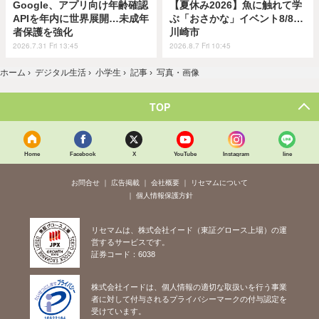
Google、アプリ向け年齢確認
【夏休み2026】魚に触れて学
APIを年内に世界展開…未成年
ぶ「おさかな」イベント8/8…
者保護を強化
川崎市
2026.7.31 Fri 13:45
2026.8.7 Fri 10:45
ホーム
›
デジタル生活
›
小学生
›
記事
›
写真・画像
TOP
Home
Facebook
X
YouTube
Instagram
line
お問合せ
広告掲載
会社概要
リセマムについて
個人情報保護方針
リセマムは、株式会社イード（東証グロース上場）の運
営するサービスです。
証券コード：6038
株式会社イードは、個人情報の適切な取扱いを行う事業
者に対して付与されるプライバシーマークの付与認定を
受けています。