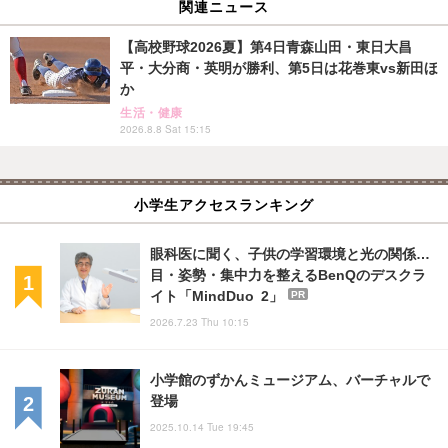
関連ニュース
【高校野球2026夏】第4日青森山田・東日大昌
平・大分商・英明が勝利、第5日は花巻東vs新田ほ
か
生活・健康
2026.8.8 Sat 15:15
小学生アクセスランキング
眼科医に聞く、子供の学習環境と光の関係…
目・姿勢・集中力を整えるBenQのデスクラ
イト「MindDuo 2」
PR
2026.7.23 Thu 10:15
小学館のずかんミュージアム、バーチャルで
登場
2025.10.14 Tue 19:45